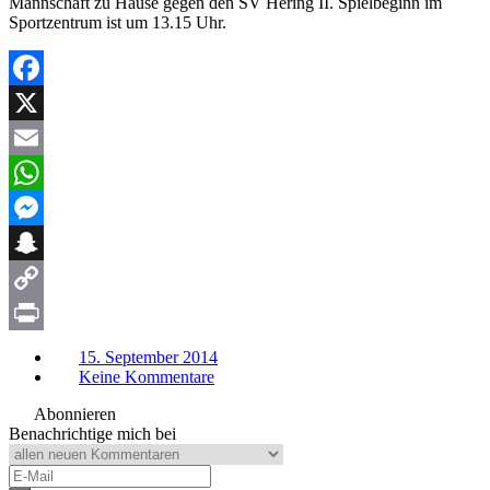
Mannschaft zu Hause gegen den SV Hering II. Spielbeginn im
Sportzentrum ist um 13.15 Uhr.
Facebook
X
Email
WhatsApp
Messenger
Snapchat
Copy
Link
Print
15. September 2014
Keine Kommentare
Abonnieren
Benachrichtige mich bei