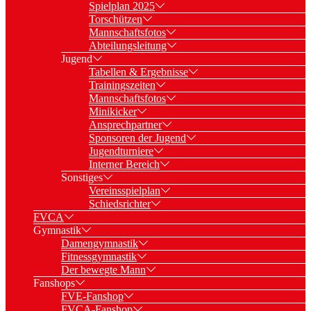
Spielplan 2025
Torschützen
Mannschaftsfotos
Abteilungsleitung
Jugend
Tabellen & Ergebnisse
Trainingszeiten
Mannschaftsfotos
Minikicker
Ansprechpartner
Sponsoren der Jugend
Jugendturniere
Interner Bereich
Sonstiges
Vereinsspielplan
Schiedsrichter
FVCA
Gymnastik
Damengymnastik
Fitnessgymnastik
Der bewegte Mann
Fanshops
FVE-Fanshop
FVCA-Fanshop