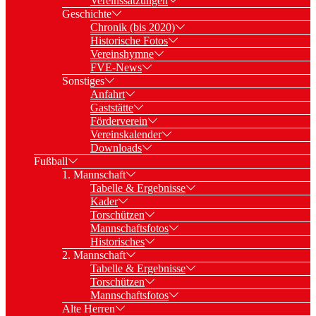
Vereinssatzungen
Geschichte
Chronik (bis 2020)
Historische Fotos
Vereinshymne
FVE-News
Sonstiges
Anfahrt
Gaststätte
Förderverein
Vereinskalender
Downloads
Fußball
1. Mannschaft
Tabelle & Ergebnisse
Kader
Torschützen
Mannschaftsfotos
Historisches
2. Mannschaft
Tabelle & Ergebnisse
Torschützen
Mannschaftsfotos
Alte Herren