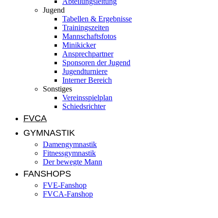
Abteilungsleitung
Jugend
Tabellen & Ergebnisse
Trainingszeiten
Mannschaftsfotos
Minikicker
Ansprechpartner
Sponsoren der Jugend
Jugendturniere
Interner Bereich
Sonstiges
Vereinsspielplan
Schiedsrichter
FVCA
GYMNASTIK
Damengymnastik
Fitnessgymnastik
Der bewegte Mann
FANSHOPS
FVE-Fanshop
FVCA-Fanshop