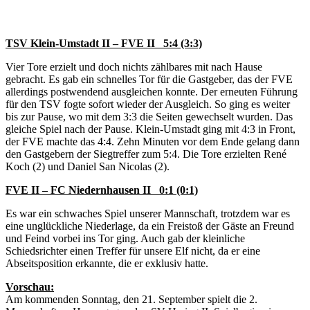
2. Mannschaft: Spiele aus der KW 37/2014
TSV Klein-Umstadt II – FVE II 5:4 (3:3)
Vier Tore erzielt und doch nichts zählbares mit nach Hause
gebracht. Es gab ein schnelles Tor für die Gastgeber, das der FVE
allerdings postwendend ausgleichen konnte. Der erneuten Führung
für den TSV fogte sofort wieder der Ausgleich. So ging es weiter
bis zur Pause, wo mit dem 3:3 die Seiten gewechselt wurden. Das
gleiche Spiel nach der Pause. Klein-Umstadt ging mit 4:3 in Front,
der FVE machte das 4:4. Zehn Minuten vor dem Ende gelang dann
den Gastgebern der Siegtreffer zum 5:4. Die Tore erzielten René
Koch (2) und Daniel San Nicolas (2).
FVE II – FC Niedernhausen II 0:1 (0:1)
Es war ein schwaches Spiel unserer Mannschaft, trotzdem war es
eine unglückliche Niederlage, da ein Freistoß der Gäste an Freund
und Feind vorbei ins Tor ging. Auch gab der kleinliche
Schiedsrichter einen Treffer für unsere Elf nicht, da er eine
Abseitsposition erkannte, die er exklusiv hatte.
Vorschau:
Am kommenden Sonntag, den 21. September spielt die 2.