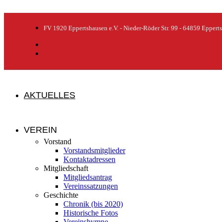
FV 1920 Eppertshausen e.V. - Nieder-Röder Str. 99 - 64859 Eppert
AKTUELLES
VEREIN
Vorstand
Vorstandsmitglieder
Kontaktadressen
Mitgliedschaft
Mitgliedsantrag
Vereinssatzungen
Geschichte
Chronik (bis 2020)
Historische Fotos
Vereinshymne