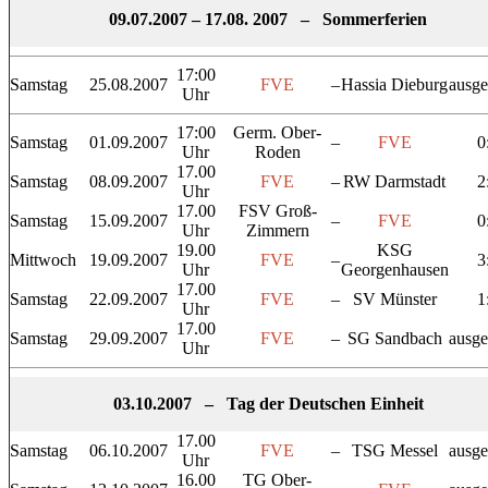
09.07.2007 – 17.08. 2007 – Sommerferien
17:00
Samstag
25.08.2007
FVE
–
Hassia Dieburg
ausge
Uhr
17:00
Germ. Ober-
Samstag
01.09.2007
–
FVE
0
Uhr
Roden
17.00
Samstag
08.09.2007
FVE
–
RW Darmstadt
2
Uhr
17.00
FSV Groß-
Samstag
15.09.2007
–
FVE
0
Uhr
Zimmern
19.00
KSG
Mittwoch
19.09.2007
FVE
–
3
Uhr
Georgenhausen
17.00
Samstag
22.09.2007
FVE
–
SV Münster
1
Uhr
17.00
Samstag
29.09.2007
FVE
–
SG Sandbach
ausge
Uhr
03.10.2007 – Tag der Deutschen Einheit
17.00
Samstag
06.10.2007
FVE
–
TSG Messel
ausge
Uhr
16.00
TG Ober-