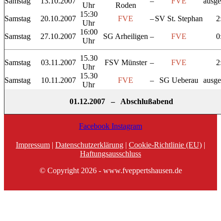
Samstag
13.10.2007
–
FVE
ausge
Uhr
Roden
15:30
Samstag
20.10.2007
FVE
–
SV St. Stephan
2
Uhr
16:00
Samstag
27.10.2007
SG Arheiligen
–
FVE
0
Uhr
15.30
Samstag
03.11.2007
FSV Münster
–
FVE
2
Uhr
15.30
Samstag
10.11.2007
FVE
–
SG Ueberau
ausge
Uhr
01.12.2007 – Abschlußabend
Facebook
Instagram
Impressum
|
Datenschutzerklärung
|
Cookie-Richtlinie (EU)
|
Haftungsausschluss
© Copyright 2026 - www.fveppertshausen.de