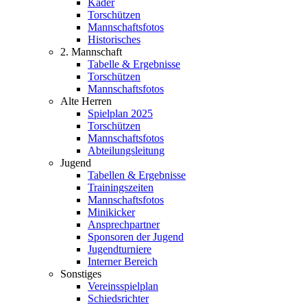
Kader
Torschützen
Mannschaftsfotos
Historisches
2. Mannschaft
Tabelle & Ergebnisse
Torschützen
Mannschaftsfotos
Alte Herren
Spielplan 2025
Torschützen
Mannschaftsfotos
Abteilungsleitung
Jugend
Tabellen & Ergebnisse
Trainingszeiten
Mannschaftsfotos
Minikicker
Ansprechpartner
Sponsoren der Jugend
Jugendturniere
Interner Bereich
Sonstiges
Vereinsspielplan
Schiedsrichter