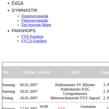
FVCA
GYMNASTIK
Damengymnastik
Fitnessgymnastik
Der bewegte Mann
FANSHOPS
FVE-Fanshop
FVCA-Fanshop
Spielplan 2007
Tag
Datum
Uhrzeit
Spiel
Erge
Samstag
06.01.2007
Hallenturnier SV Münster
3. P
Hallenturnier KSG
Samstag
20.01.2007
2. P
Georgenhausen
Freitag
26.01.2007
Mitternachtsturnier FVE Jugend
2. P
16:00
Germania
Samstag
17.03.2007
FVE
–
5