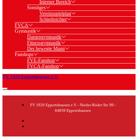
Interner Bereich
Sonstiges
Vereinsspielplan
Schiedsrichter
FVCA
Gymnastik
Damengymnastik
Fitnessgymnastik
Der bewegte Mann
Fanshops
FVE-Fanshop
FVCA-Fanshop
FV 1920 Eppertshausen e.V.
FV 1920 Eppertshausen e.V. - Nieder-Röder Str. 99 -
64859 Eppertshausen