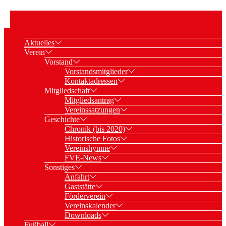
Aktuelles
Verein
Vorstand
Vorstandsmitglieder
Kontaktadressen
Mitgliedschaft
Mitgliedsantrag
Vereinssatzungen
Geschichte
Chronik (bis 2020)
Historische Fotos
Vereinshymne
FVE-News
Sonstiges
Anfahrt
Gaststätte
Förderverein
Vereinskalender
Downloads
Fußball