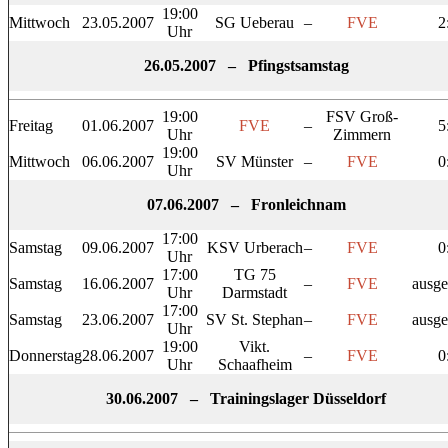
19:00
Mittwoch
23.05.2007
SG Ueberau
–
FVE
2
Uhr
26.05.2007 – Pfingstsamstag
19:00
FSV Groß-
Freitag
01.06.2007
FVE
–
5
Uhr
Zimmern
19:00
Mittwoch
06.06.2007
SV Münster
–
FVE
0
Uhr
07.06.2007 – Fronleichnam
17:00
Samstag
09.06.2007
KSV Urberach
–
FVE
0
Uhr
17:00
TG 75
Samstag
16.06.2007
–
FVE
ausge
Uhr
Darmstadt
17:00
Samstag
23.06.2007
SV St. Stephan
–
FVE
ausge
Uhr
19:00
Vikt.
Donnerstag
28.06.2007
–
FVE
0
Uhr
Schaafheim
30.06.2007 – Trainingslager Düsseldorf