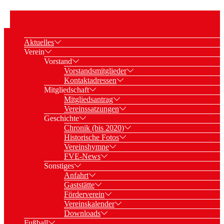
Aktuelles
Verein
Vorstand
Vorstandsmitglieder
Kontaktadressen
Mitgliedschaft
Mitgliedsantrag
Vereinssatzungen
Geschichte
Chronik (bis 2020)
Historische Fotos
Vereinshymne
FVE-News
Sonstiges
Anfahrt
Gaststätte
Förderverein
Vereinskalender
Downloads
Fußball