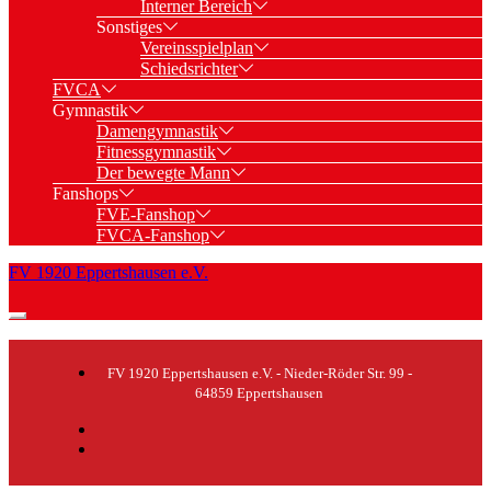
Interner Bereich
Sonstiges
Vereinsspielplan
Schiedsrichter
FVCA
Gymnastik
Damengymnastik
Fitnessgymnastik
Der bewegte Mann
Fanshops
FVE-Fanshop
FVCA-Fanshop
FV 1920 Eppertshausen e.V.
FV 1920 Eppertshausen e.V. - Nieder-Röder Str. 99 -
64859 Eppertshausen