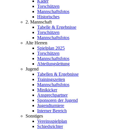
Kader
Torschützen
Mannschaftsfotos
Historisches
2. Mannschaft
Tabelle & Ergebnisse
Torschützen
Mannschaftsfotos
Alte Herren
Spielplan 2025
Torschützen
Mannschaftsfotos
Abteilungsleitung
Jugend
Tabellen & Ergebnisse
Trainingszeiten
Mannschaftsfotos
Minikicker
Ansprechpartner
Sponsoren der Jugend
Jugendturniere
Interner Bereich
Sonstiges
Vereinsspielplan
Schiedsrichter