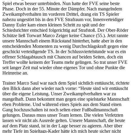
Spiel etwas besser unterbinden. Nun hatte der FVE seine beste
Phase. Doch in der 55. Minute der Dämpfer. Nach mangelndem
Zweikampfverhalten im vorderen Drittel, drang ein TS Spieler
nahezu ungestört bis in den FVE Strafraum vor, Innenverteidiger
Danny Euler kam einen kleinen Schritt zu spät und der
Schiedsrichter entschied folgerichtig auf Strafstoß. Der Ober-Röder
Schütze ließ Torwart Marco Zeiger keine Chance (55.). Jetzt rannte
unsere Mannschaft einem Rückstand hinterher, hatte aber in den
entscheidenden Momenten zu wenig Durchschlagskraft gegen eine
geschickt verteidigende TS. In der Schlussviertelstunde war es ein
offener Schlagabtausch mit Chancen auf beiden Seiten, doch ein
Treffer wollte keinem der Teams mehr gelingen. So trat unser FVE
seit langer Zeit mal wieder ohne eigenes Tor und ohne Punkte die
Heimreise an.
Trainer Marco Saul war nach dem Spiel sichtlich enttäuscht, richtete
den Blick dann aber wieder nach vorne: “Heute sind wir enttäuscht
über die eigene Leistung. Unser Zweikampfverhalten war zu
mangelhaft. Dann bekommt man gegen eine spielstarke Mannschaft
eben Probleme. Und während eines Spiels aus dem Stand einen
Gang hochzuschalten ist noch selten einer Fußballmannschaft
gelungen. Daraus muss unser Team lernen. Die vielen Verletzten
lassen wir nicht als Ausrede gelten. Unsere Mannschaft, die heute
auf dem Platz stand, ist in der Lage besser zu agieren. Aber über
mehr Tiefe im Spieltags-Kader hätte ich mich heute sicher nicht