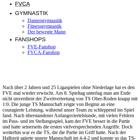
FVCA
GYMNASTIK
Damengymnastik
Fitnessgymnastik
Der bewegte Mann
FANSHOPS
FVE-Fanshop
FVCA-Fanshop
8. Spieltag: TS Ober-Roden II – FVE 1:0 (0:0)
Nach über 2 Jahren und 25 Ligaspielen ohne Niederlage hat es den
FVE mal wieder erwischt. Am 8. Spieltag unterlag man am Ende
nicht unverdient der Zweitvertretung von TS Ober-Roden knapp mit
1:0. Die junge TS Mannschaft zeigte von Beginn an eine
couragierte Leistung, während unser Team zu schleppend ins Spiel
fand. Nach überstandener Anfangsviertelstunde, mit vielen Fehlern
im Pass- und im Stellungsspiel, kam der FVE besser in die Partie
und hatte seinerseits die ersten vielversprechenden Angriffe. Doch
weiterhin war es die TS, die die Partie im Griff hatte. Nach der
Halbzeit agierte unsere Mannschaft im 4-4-2 und konnte so das TS-