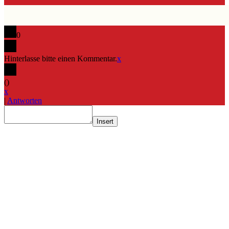
0
Hinterlasse bitte einen Kommentar.
x
(
)
x
|
Antworten
Insert