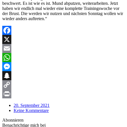
beschwert. Es ist wie es ist. Mund abputzen, weiterarbeiten. Jetzt
haben wir endlich mal wieder eine komplette Trainingswoche vor
der Brust. Die werden wir nutzen und nächsten Sonntag wollen wir
wieder anders auftreten.“
Facebook
X
Email
WhatsApp
Messenger
Snapchat
Copy
Link
Print
20. September 2021
Keine Kommentare
Abonnieren
Benachrichtige mich bei