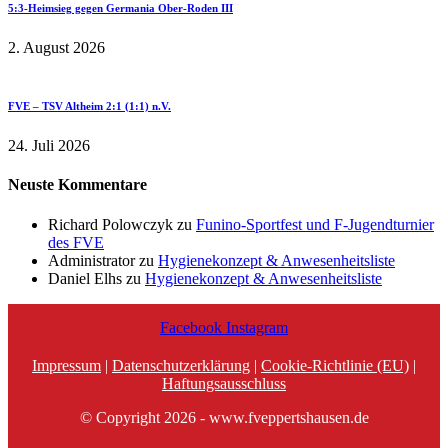
5:3-Heimsieg gegen Germania Ober-Roden III
2. August 2026
FVE – TSV Altheim 2:1 (1:1) n.V.
24. Juli 2026
Neuste Kommentare
Richard Polowczyk
zu
Funino-Sportfest und F-Jugendturnier
des FVE
Administrator
zu
Hygienekonzept & Anwesenheitsliste
Daniel Elhs
zu
Hygienekonzept & Anwesenheitsliste
Facebook
Instagram
Impressum
|
Datenschutzerklärung
|
Cookie-Richtlinie (EU)
|
Haftungsausschluss
© Copyright 2026 - www.fveppertshausen.de