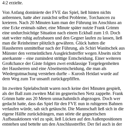
4:2 erzielte.
Von Anfang dominierte der FVE das Spiel, ließ hinten nichts
anbrennen, hatte aber zunächst selbst Probleme, Torchancen zu
kreieren. Nach 20 Minuten kam man der Führung im Anschluss an
eine Ecke erstmals näher, eine Minute später nutzte Frank Grimm
eine undurchsichtige Situation nach einem Eckball zum 1:0. Doch
statt weiter ruhig aufzubauen und den Gegner laufen zu lassen, ließ
man die Reinheimer plötzlich gewähren. Glück hatten die
Hausherren unmittelbar nach der Führung, als Schiri Wanitschek aus
Münster den vermeintlichen Ausgleichstreffer wegen Abseits nicht
anerkannte – eine zumindest strittige Entscheidung. Einer weiteren
Großchance der Gäste folgten zwei erstklassige Torgelegenheiten
der Hausherren und eine Abseitsentscheidung, die man als
Wiedergutmachung verstehen durfte – Kurosh Heidari wurde auf
dem Weg zum Tor unsanft zurückgepfiffen.
Im zweiten Spielabschnitt waren noch keine drei Minuten gespielt,
als der Ball zum zweiten Mal im gegnerischen Netz zappelte. Frank
Grimm hatte aus 20 Metern unnachahmlich abgezogen. Doch wer
gedacht hatte, dass das Spiel für den FVE nun in ruhigeren Bahnen
verlaufen würde, sah sich getäuscht. Die Mannschaft ließ sich in die
eigene Hälfte zurückdrängen, man störte die gegnerischen
Aufbauaktionen viel zu spät, ließ Lücken auf den Außenpositionen
entstehen und bettelte um den Anschlusstreffer. Der fiel auch in der