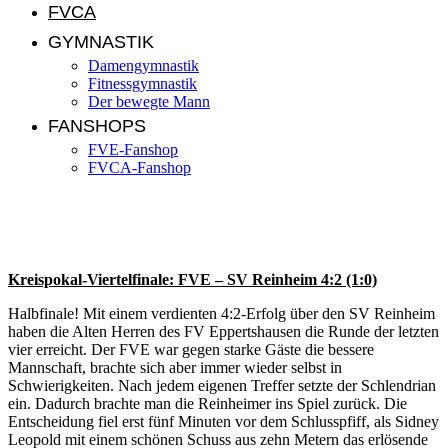
FVCA
GYMNASTIK
Damengymnastik
Fitnessgymnastik
Der bewegte Mann
FANSHOPS
FVE-Fanshop
FVCA-Fanshop
AH: FVE – SV Reinheim 4:2 (1:0)
Kreispokal-Viertelfinale: FVE – SV Reinheim 4:2 (1:0)
Halbfinale! Mit einem verdienten 4:2-Erfolg über den SV Reinheim
haben die Alten Herren des FV Eppertshausen die Runde der letzten
vier erreicht. Der FVE war gegen starke Gäste die bessere
Mannschaft, brachte sich aber immer wieder selbst in
Schwierigkeiten. Nach jedem eigenen Treffer setzte der Schlendrian
ein. Dadurch brachte man die Reinheimer ins Spiel zurück. Die
Entscheidung fiel erst fünf Minuten vor dem Schlusspfiff, als Sidney
Leopold mit einem schönen Schuss aus zehn Metern das erlösende