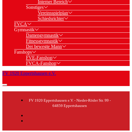
Interner Bereich
Sonstiges
Vereinsspielplan
Schiedsrichter
FVCA
Gymnastik
Damengymnastik
Fitnessgymnastik
Der bewegte Mann
Fanshops
FVE-Fanshop
FVCA-Fanshop
FV 1920 Eppertshausen e.V.
FV 1920 Eppertshausen e.V. - Nieder-Röder Str. 99 -
64859 Eppertshausen