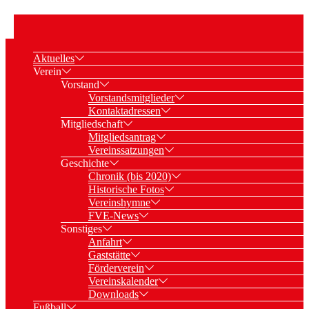
Aktuelles
Verein
Vorstand
Vorstandsmitglieder
Kontaktadressen
Mitgliedschaft
Mitgliedsantrag
Vereinssatzungen
Geschichte
Chronik (bis 2020)
Historische Fotos
Vereinshymne
FVE-News
Sonstiges
Anfahrt
Gaststätte
Förderverein
Vereinskalender
Downloads
Fußball