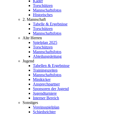
Kader
Torschützen
Mannschaftsfotos
Historisches
2. Mannschaft
Tabelle & Ergebnisse
Torschützen
Mannschaftsfotos
Alte Herren
Spielplan 2025
Torschützen
Mannschaftsfotos
Abteilungsleitung
Jugend
Tabellen & Ergebnisse
Trainingszeiten
Mannschaftsfotos
Minikicker
Ansprechpartner
Sponsoren der Jugend
Jugendturniere
Interner Bereich
Sonstiges
Vereinsspielplan
Schiedsrichter