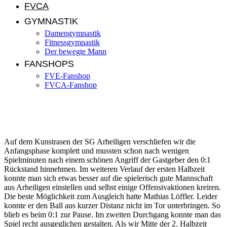
FVCA
GYMNASTIK
Damengymnastik
Fitnessgymnastik
Der bewegte Mann
FANSHOPS
FVE-Fanshop
FVCA-Fanshop
AH: SG Arheiligen – FVE 2:0 (1:0)
Auf dem Kunstrasen der SG Arheiligen verschliefen wir die
Anfangsphase komplett und mussten schon nach wenigen
Spielminuten nach einem schönen Angriff der Gastgeber den 0:1
Rückstand hinnehmen. Im weiteren Verlauf der ersten Halbzeit
konnte man sich etwas besser auf die spielerisch gute Mannschaft
aus Arheiligen einstellen und selbst einige Offensivaktionen kreiren.
Die beste Möglichkeit zum Ausgleich hatte Mathias Löffler. Leider
konnte er den Ball aus kurzer Distanz nicht im Tor unterbringen. So
blieb es beim 0:1 zur Pause. Im zweiten Durchgang konnte man das
Spiel recht ausgeglichen gestalten. Als wir Mitte der 2. Halbzeit