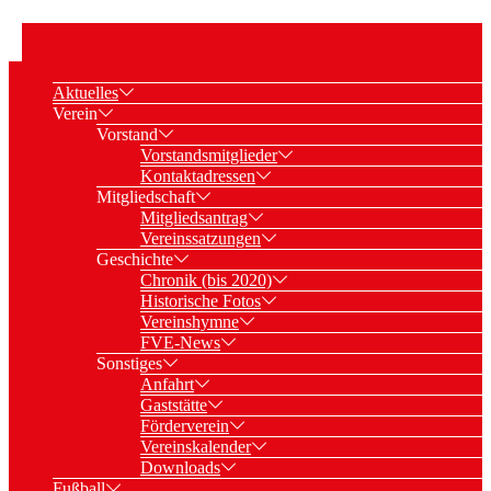
Aktuelles
Verein
Vorstand
Vorstandsmitglieder
Kontaktadressen
Mitgliedschaft
Mitgliedsantrag
Vereinssatzungen
Geschichte
Chronik (bis 2020)
Historische Fotos
Vereinshymne
FVE-News
Sonstiges
Anfahrt
Gaststätte
Förderverein
Vereinskalender
Downloads
Fußball