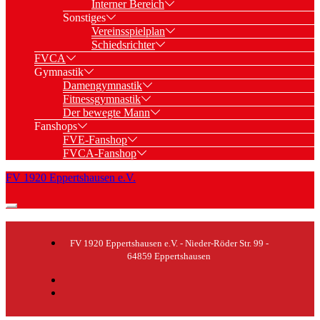
Interner Bereich
Sonstiges
Vereinsspielplan
Schiedsrichter
FVCA
Gymnastik
Damengymnastik
Fitnessgymnastik
Der bewegte Mann
Fanshops
FVE-Fanshop
FVCA-Fanshop
FV 1920 Eppertshausen e.V.
FV 1920 Eppertshausen e.V. - Nieder-Röder Str. 99 -
64859 Eppertshausen