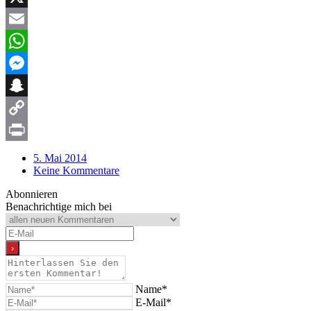
X
Email
WhatsApp
Messenger
Snapchat
Copy
Link
Print
5. Mai 2014
Keine Kommentare
Abonnieren
Benachrichtige mich bei
Name*
E-Mail*