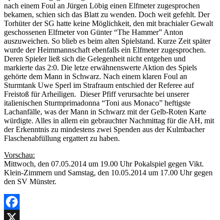
nach einem Foul an Jürgen Löbig einen Elfmeter zugesprochen
bekamen, schien sich das Blatt zu wenden. Doch weit gefehlt. Der
Torhüter der SG hatte keine Möglichkeit, den mit brachialer Gewalt
geschossenen Elfmeter von Günter “The Hammer” Anton
auszuweichen. So blieb es beim alten Spielstand. Kurze Zeit später
wurde der Heimmannschaft ebenfalls ein Elfmeter zugesprochen.
Deren Spieler ließ sich die Gelegenheit nicht entgehen und
markierte das 2:0. Die letze erwähnenswerte Aktion des Spiels
gehörte dem Mann in Schwarz. Nach einem klaren Foul an
Sturmtank Uwe Sperl im Strafraum entschied der Referee auf
Freistoß für Arheiligen. Dieser Pfiff verursachte bei unserer
italienischen Sturmprimadonna “Toni aus Monaco” heftigste
Lachanfälle, was der Mann in Schwarz mit der Gelb-Roten Karte
würdigte. Alles in allem ein gebrauchter Nachmittag für die AH, mit
der Erkenntnis zu mindestens zwei Spenden aus der Kulmbacher
Flaschenabfüllung ergattert zu haben.
Vorschau:
Mittwoch, den 07.05.2014 um 19.00 Uhr Pokalspiel gegen Vikt.
Klein-Zimmern und Samstag, den 10.05.2014 um 17.00 Uhr gegen
den SV Münster.
Facebook