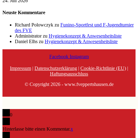
24. Juli 2026
Neuste Kommentare
Richard Polowczyk
zu
Funino-Sportfest und F-Jugendturnier
des FVE
Administrator
zu
Hygienekonzept & Anwesenheitsliste
Daniel Elhs
zu
Hygienekonzept & Anwesenheitsliste
Facebook
Instagram
Impressum
|
Datenschutzerklärung
|
Cookie-Richtlinie (EU)
|
Haftungsausschluss
© Copyright 2026 - www.fveppertshausen.de
0
Hinterlasse bitte einen Kommentar.
x