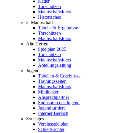
Kader
Torschützen
Mannschaftsfotos
Historisches
2. Mannschaft
Tabelle & Ergebnisse
Torschützen
Mannschaftsfotos
Alte Herren
Spielplan 2025
Torschützen
Mannschaftsfotos
Abteilungsleitung
Jugend
Tabellen & Ergebnisse
Trainingszeiten
Mannschaftsfotos
Minikicker
Ansprechpartner
Sponsoren der Jugend
Jugendturniere
Interner Bereich
Sonstiges
Vereinsspielplan
Schiedsrichter