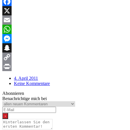
Facebook
X
Email
WhatsApp
Messenger
Snapchat
Copy
Link
Print
4. April 2011
Keine Kommentare
Abonnieren
Benachrichtige mich bei