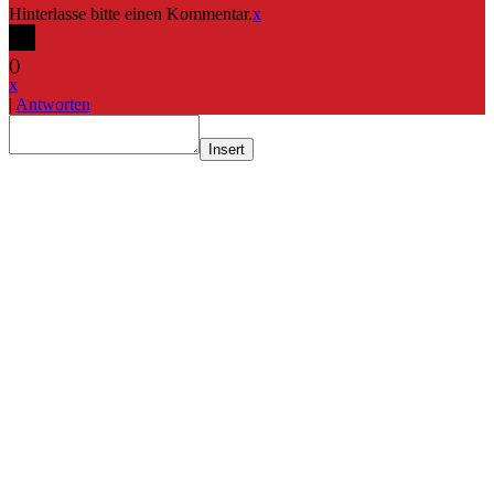
Hinterlasse bitte einen Kommentar.
x
(
)
x
|
Antworten
Insert