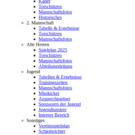
Kader
Torschützen
Mannschaftsfotos
Historisches
2. Mannschaft
Tabelle & Ergebnisse
Torschützen
Mannschaftsfotos
Alte Herren
Spielplan 2025
Torschützen
Mannschaftsfotos
Abteilungsleitung
Jugend
Tabellen & Ergebnisse
Trainingszeiten
Mannschaftsfotos
Minikicker
Ansprechpartner
Sponsoren der Jugend
Jugendturniere
Interner Bereich
Sonstiges
Vereinsspielplan
Schiedsrichter