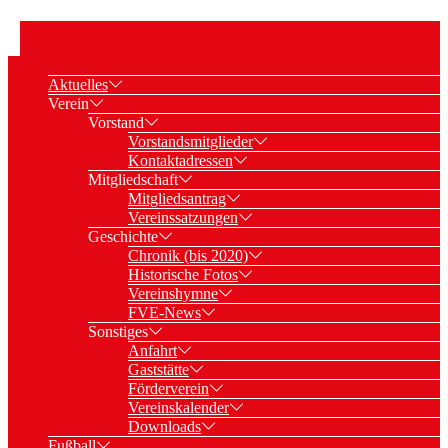
Aktuelles
Verein
Vorstand
Vorstandsmitglieder
Kontaktadressen
Mitgliedschaft
Mitgliedsantrag
Vereinssatzungen
Geschichte
Chronik (bis 2020)
Historische Fotos
Vereinshymne
FVE-News
Sonstiges
Anfahrt
Gaststätte
Förderverein
Vereinskalender
Downloads
Fußball