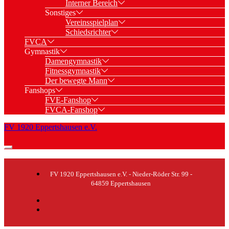
Interner Bereich
Sonstiges
Vereinsspielplan
Schiedsrichter
FVCA
Gymnastik
Damengymnastik
Fitnessgymnastik
Der bewegte Mann
Fanshops
FVE-Fanshop
FVCA-Fanshop
FV 1920 Eppertshausen e.V.
FV 1920 Eppertshausen e.V. - Nieder-Röder Str. 99 -
64859 Eppertshausen