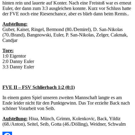
hinten rein und lauerte auf Konter. Nach eine Freistoß war es erneut
Euler, der dann zum 3:3 ausgleichen konnte. Kurz vor Schluss hatte
der FVE noch eine Riesenchance, aber es blieb dann beim Remis..
Aufstellung:
Guber, Kaiser, Ringel, Bermond (80./Demirel), D. San-Nikolas
(70./Brand), Bangnowski, Euler, P. San-Nikolas, Zelger, Cakmak,
Candjar
Tore:
1:0 Eigentor
2:0 Danny Euler
3:3 Danny Euler
FVE II – FSV Schlierbach 1:2 (0:1)
In einem guten Spiel unseren zweiten Mannschaft langte es am
Ende leider nicht für den Punktgewinn. Das Tor erzielte Back nach
schöner Vorarbeit von Seib.
Aufstellung:
Hiua, Münch, Grimm, Kolenkovic, Back, Yildiz
(68./Anton), Seitel, Seib, Gotta (46./Dölling), Weidner, Schwalm