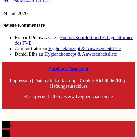
FVE – TSV Altheim 2:1 (1:1) n.V.
24. Juli 2026
Neuste Kommentare
Richard Polowczyk
zu
Funino-Sportfest und F-Jugendturnier
des FVE
Administrator
zu
Hygienekonzept & Anwesenheitsliste
Daniel Elhs
zu
Hygienekonzept & Anwesenheitsliste
Facebook
Instagram
Impressum
|
Datenschutzerklärung
|
Cookie-Richtlinie (EU)
|
Haftungsausschluss
© Copyright 2026 - www.fveppertshausen.de
0