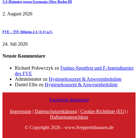
5:3-Heimsieg gegen Germania Ober-Roden III
2. August 2026
FVE – TSV Altheim 2:1 (1:1) n.V.
24. Juli 2026
Neuste Kommentare
Richard Polowczyk
zu
Funino-Sportfest und F-Jugendturnier
des FVE
Administrator
zu
Hygienekonzept & Anwesenheitsliste
Daniel Elhs
zu
Hygienekonzept & Anwesenheitsliste
Facebook
Instagram
Impressum
|
Datenschutzerklärung
|
Cookie-Richtlinie (EU)
|
Haftungsausschluss
© Copyright 2026 - www.fveppertshausen.de