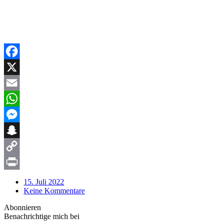
Aktualisierter Vorbereitungsplan
Facebook
X
Email
WhatsApp
Messenger
Snapchat
Copy
Link
Print
15. Juli 2022
Keine Kommentare
Abonnieren
Benachrichtige mich bei