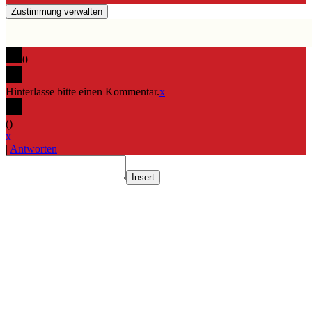
Zustimmung verwalten
0
Hinterlasse bitte einen Kommentar.
x
(
)
x
|
Antworten
Insert