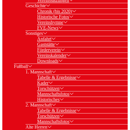
Vereinssatzungen
Geschichte
Chronik (bis 2020)
Historische Fotos
Vereinshymne
FVE-News
Sonstiges
Anfahrt
Gaststätte
Förderverein
Vereinskalender
Downloads
Fußball
1. Mannschaft
Tabelle & Ergebnisse
Kader
Torschützen
Mannschaftsfotos
Historisches
2. Mannschaft
Tabelle & Ergebnisse
Torschützen
Mannschaftsfotos
Alte Herren