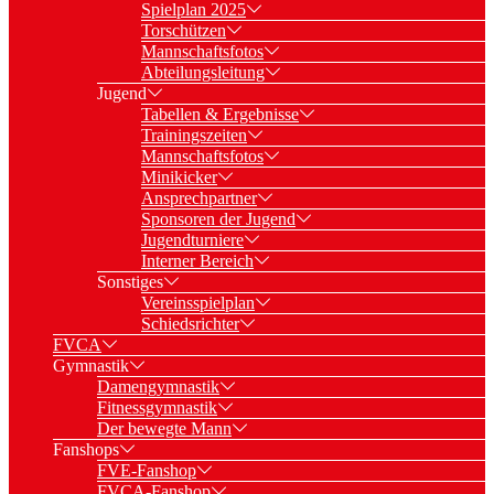
Spielplan 2025
Torschützen
Mannschaftsfotos
Abteilungsleitung
Jugend
Tabellen & Ergebnisse
Trainingszeiten
Mannschaftsfotos
Minikicker
Ansprechpartner
Sponsoren der Jugend
Jugendturniere
Interner Bereich
Sonstiges
Vereinsspielplan
Schiedsrichter
FVCA
Gymnastik
Damengymnastik
Fitnessgymnastik
Der bewegte Mann
Fanshops
FVE-Fanshop
FVCA-Fanshop