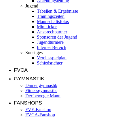
Abteilungsleitung
Jugend
Tabellen & Ergebnisse
Trainingszeiten
Mannschaftsfotos
Minikicker
Ansprechpartner
Sponsoren der Jugend
Jugendturniere
Interner Bereich
Sonstiges
Vereinsspielplan
Schiedsrichter
FVCA
GYMNASTIK
Damengymnastik
Fitnessgymnastik
Der bewegte Mann
FANSHOPS
FVE-Fanshop
FVCA-Fanshop