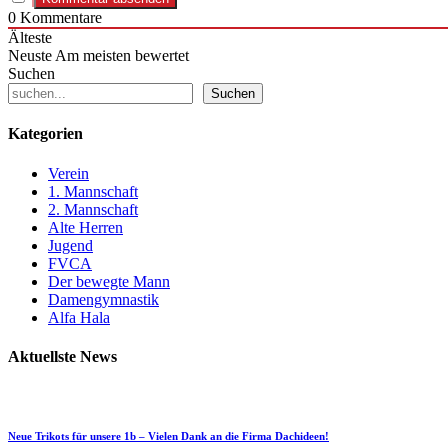
0
Kommentare
Älteste
Neuste
Am meisten bewertet
Suchen
Suchen
Kategorien
Verein
1. Mannschaft
2. Mannschaft
Alte Herren
Jugend
FVCA
Der bewegte Mann
Damengymnastik
Alfa Hala
Aktuellste News
Neue Trikots für unsere 1b – Vielen Dank an die Firma Dachideen!