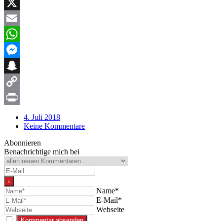
Facebook
X
Email
WhatsApp
Messenger
Snapchat
Copy
Link
Print
4. Juli 2018
Keine Kommentare
Abonnieren
Benachrichtige mich bei
Name*
E-Mail*
Webseite