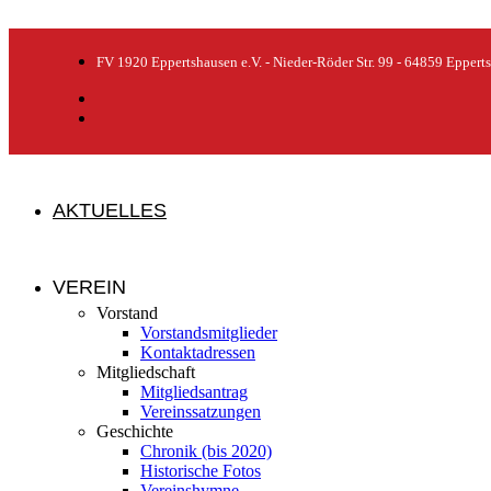
FV 1920 Eppertshausen e.V. - Nieder-Röder Str. 99 - 64859 Eppert
AKTUELLES
VEREIN
Vorstand
Vorstandsmitglieder
Kontaktadressen
Mitgliedschaft
Mitgliedsantrag
Vereinssatzungen
Geschichte
Chronik (bis 2020)
Historische Fotos
Vereinshymne