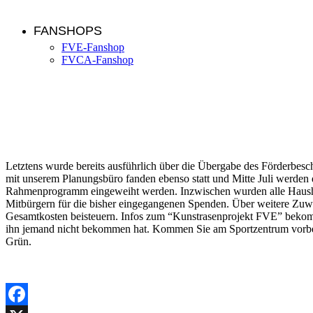
FANSHOPS
FVE-Fanshop
FVCA-Fanshop
Aktuelles vom Kunstrasenprojekt
Letztens wurde bereits ausführlich über die Übergabe des Förderbesc
mit unserem Planungsbüro fanden ebenso statt und Mitte Juli werden d
Rahmenprogramm eingeweiht werden. Inzwischen wurden
alle Haush
Mitbürgern für die bisher eingegangenen Spenden. Über weitere Zuw
Gesamtkosten beisteuern. Infos zum “Kunstrasenprojekt FVE” bekomm
ihn jemand nicht bekommen hat. Kommen Sie am Sportzentrum vorbei, 
Grün.