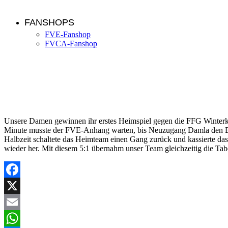
FANSHOPS
FVE-Fanshop
FVCA-Fanshop
Damen: FVE – FFG Winterk./Reichenb. II 5:1 (4:0)
Unsere Damen gewinnen ihr erstes Heimspiel gegen die FFG Winterka
Minute musste der FVE-Anhang warten, bis Neuzugang Damla den Bann
Halbzeit schaltete das Heimteam einen Gang zurück und kassierte das 
wieder her. Mit diesem 5:1 übernahm unser Team gleichzeitig die Tab
Facebook
X
Email