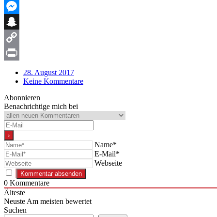
WhatsApp
Messenger
Snapchat
Copy
Link
Print
28. August 2017
Keine Kommentare
Abonnieren
Benachrichtige mich bei
Name*
E-Mail*
Webseite
0
Kommentare
Älteste
Neuste
Am meisten bewertet
Suchen