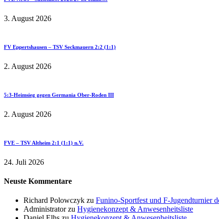
3. August 2026
FV Eppertshausen – TSV Seckmauern 2:2 (1:1)
2. August 2026
5:3-Heimsieg gegen Germania Ober-Roden III
2. August 2026
FVE – TSV Altheim 2:1 (1:1) n.V.
24. Juli 2026
Neuste Kommentare
Richard Polowczyk
zu
Funino-Sportfest und F-Jugendturnier 
Administrator
zu
Hygienekonzept & Anwesenheitsliste
Daniel Elhs
zu
Hygienekonzept & Anwesenheitsliste