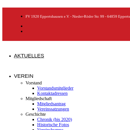
FV 1920 Eppertshausen e.V. - Nieder-Röder Str. 99 - 64859 Eppert
AKTUELLES
VEREIN
Vorstand
Vorstandsmitglieder
Kontaktadressen
Mitgliedschaft
Mitgliedsantrag
Vereinssatzungen
Geschichte
Chronik (bis 2020)
Historische Fotos
Vereinshymne