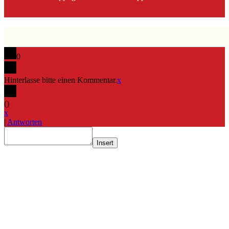
0
Hinterlasse bitte einen Kommentar.
x
(
)
x
|
Antworten
Insert