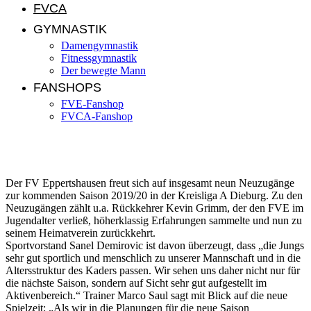
FVCA
GYMNASTIK
Damengymnastik
Fitnessgymnastik
Der bewegte Mann
FANSHOPS
FVE-Fanshop
FVCA-Fanshop
Der FVE präsentiert seine Neuzugänge
Der FV Eppertshausen freut sich auf insgesamt neun Neuzugänge
zur kommenden Saison 2019/20 in der Kreisliga A Dieburg. Zu den
Neuzugängen zählt u.a. Rückkehrer Kevin Grimm, der den FVE im
Jugendalter verließ, höherklassig Erfahrungen sammelte und nun zu
seinem Heimatverein zurückkehrt.
Sportvorstand Sanel Demirovic ist davon überzeugt, dass „die Jungs
sehr gut sportlich und menschlich zu unserer Mannschaft und in die
Altersstruktur des Kaders passen. Wir sehen uns daher nicht nur für
die nächste Saison, sondern auf Sicht sehr gut aufgestellt im
Aktivenbereich.“ Trainer Marco Saul sagt mit Blick auf die neue
Spielzeit: „Als wir in die Planungen für die neue Saison