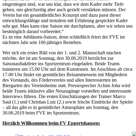
eingestiegen sind, war uns klar, dass wir dem Kader mehr Tiefe
geben, uns gleichzeitig aber auch gezielt verstärken müssen. Der
Verein hat ein gesamtheitliches Konzept und dazu passt dieser
entwicklungsfähige und trotzdem mit Erfahrung gespickter Kader
sehr gut. Man kann eine Saison nie durchplanen, aber wir sehen uns
bestmöglich darauf vorbereitet.“
Es ist eine Jubiläums-Saison, denn schließlich feiert der FVE im
nächsten Jahr sein 100-jähriges Bestehen.
Wer sich ein erstes Bild von der 1. und 2. Mannschaft machen
möchte, der ist am Sonntag, den 30.06.2019 herzlichst zur
Saisonauftaktfeier ins Sportzentrum eingeladen. Beide Teams
trainieren um 15.00 Uhr auf dem Kunstrasen. Im Anschluss ab circa
17.00 Uhr findet ein gemütliches Beisammensein mit Mitgliedern
des Vorstands, des Fördervereins und allen Interessierten im
Biergarten des Vereinsheims statt. Pressesprecher Achim Joha wird
beide Teams inklusive aller Neuzugänge vorstellen und interessante
Interviews führen. Die ersten Einschätzungen der Trainer Marco
Saul (1.) und Christian Lutz (2.) sowie frische Eindrücke der Spieler
– all das gibt es in gemütlicher Atmosphäre am Sonntag, den
30.06.2019 beim FVE im Sportzentrum.
Herzlich Willkommen beim FV Eppertshausen: