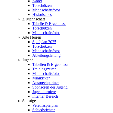
Kader
Torschützen
Mannschaftsfotos
Historisches
2. Mannschaft
Tabelle & Ergebnisse
Torschützen
Mannschaftsfotos
Alte Herren
Spielplan 2025
Torschützen
Mannschaftsfotos
Abteilungsleitung
Jugend
Tabellen & Ergebnisse
Trainingszeiten
Mannschaftsfotos
Minikicker
Ansprechpartner
Sponsoren der Jugend
Jugendturniere
Interner Bereich
Sonstiges
Vereinsspielplan
Schiedsrichter