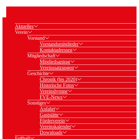
Aktuelles
Verein
Vorstand
Vorstandsmitglieder
Kontaktadressen
Mitgliedschaft
Mitgliedsantrag
Vereinssatzungen
Geschichte
Chronik (bis 2020)
Historische Fotos
Vereinshymne
FVE-News
Sonstiges
Anfahrt
Gaststätte
Förderverein
Vereinskalender
Downloads
Fußball