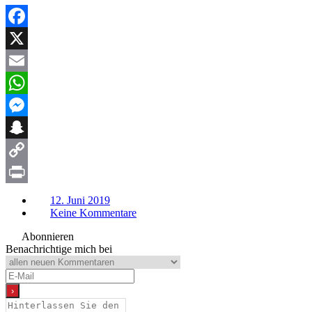
Facebook
X
Email
WhatsApp
Messenger
Snapchat
Copy
Link
Print
12. Juni 2019
Keine Kommentare
Abonnieren
Benachrichtige mich bei