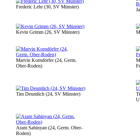
Frederic Lehr (30, SV Münster)
J
Kevin Grimm (26, SV Münster)
M
Marvin Korndörfer (24, Germ.
M
Ober-Roden)
Fr
Tim Deumlich (24, SV Münster)
Ti
U
Aram Sahinyan (24, Germ. Ober-
Roden)