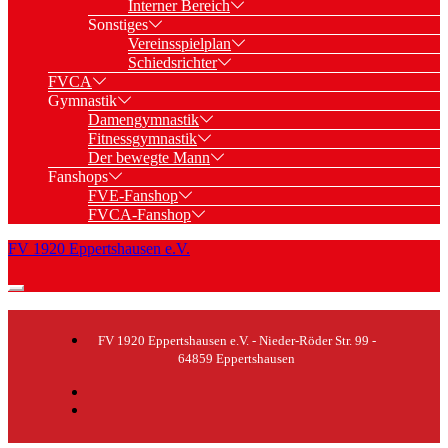
Interner Bereich
Sonstiges
Vereinsspielplan
Schiedsrichter
FVCA
Gymnastik
Damengymnastik
Fitnessgymnastik
Der bewegte Mann
Fanshops
FVE-Fanshop
FVCA-Fanshop
FV 1920 Eppertshausen e.V.
FV 1920 Eppertshausen e.V. - Nieder-Röder Str. 99 -
64859 Eppertshausen