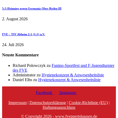
5:3-Heimsieg gegen Germania Ober-Roden III
2. August 2026
FVE – TSV Altheim 2:1 (1:1) n.V.
24. Juli 2026
Neuste Kommentare
Richard Polowczyk
zu
Funino-Sportfest und F-Jugendturnier
des FVE
Administrator
zu
Hygienekonzept & Anwesenheitsliste
Daniel Elhs
zu
Hygienekonzept & Anwesenheitsliste
Facebook
Instagram
Impressum
|
Datenschutzerklärung
|
Cookie-Richtlinie (EU)
|
Haftungsausschluss
© Copyright 2026 - www.fveppertshausen.de