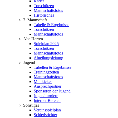
Kader
Torschützen
Mannschaftsfotos
Historisches
2. Mannschaft
Tabelle & Ergebnisse
Torschützen
Mannschaftsfotos
Alte Herren
Spielplan 2025
Torschützen
Mannschaftsfotos
Abteilungsleitung
Jugend
Tabellen & Ergebnisse
Trainingszeiten
Mannschaftsfotos
Minikicker
Ansprechpartner
Sponsoren der Jugend
Jugendturniere
Interner Bereich
Sonstiges
Vereinsspielplan
Schiedsrichter