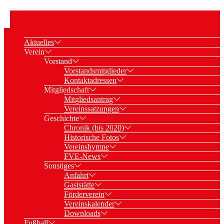
Aktuelles
Verein
Vorstand
Vorstandsmitglieder
Kontaktadressen
Mitgliedschaft
Mitgliedsantrag
Vereinssatzungen
Geschichte
Chronik (bis 2020)
Historische Fotos
Vereinshymne
FVE-News
Sonstiges
Anfahrt
Gaststätte
Förderverein
Vereinskalender
Downloads
Fußball