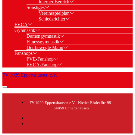
Interner Bereich
Sonstiges
Vereinsspielplan
Schiedsrichter
FVCA
Gymnastik
Damengymnastik
Fitnessgymnastik
Der bewegte Mann
Fanshops
FVE-Fanshop
FVCA-Fanshop
FV 1920 Eppertshausen e.V.
FV 1920 Eppertshausen e.V. - Nieder-Röder Str. 99 -
64859 Eppertshausen