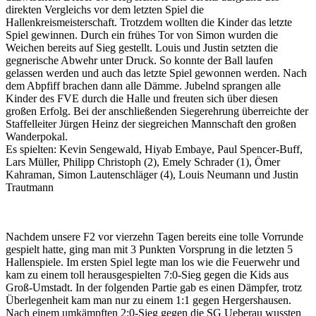
direkten Vergleichs vor dem letzten Spiel die
Hallenkreismeisterschaft. Trotzdem wollten die Kinder das letzte
Spiel gewinnen. Durch ein frühes Tor von Simon wurden die
Weichen bereits auf Sieg gestellt. Louis und Justin setzten die
gegnerische Abwehr unter Druck. So konnte der Ball laufen
gelassen werden und auch das letzte Spiel gewonnen werden. Nach
dem Abpfiff brachen dann alle Dämme. Jubelnd sprangen alle
Kinder des FVE durch die Halle und freuten sich über diesen
großen Erfolg. Bei der anschließenden Siegerehrung überreichte der
Staffelleiter Jürgen Heinz der siegreichen Mannschaft den großen
Wanderpokal.
Es spielten: Kevin Sengewald, Hiyab Embaye, Paul Spencer-Buff,
Lars Müller, Philipp Christoph (2), Emely Schrader (1), Ömer
Kahraman, Simon Lautenschläger (4), Louis Neumann und Justin
Trautmann
Nachdem unsere F2 vor vierzehn Tagen bereits eine tolle Vorrunde
gespielt hatte, ging man mit 3 Punkten Vorsprung in die letzten 5
Hallenspiele. Im ersten Spiel legte man los wie die Feuerwehr und
kam zu einem toll herausgespielten 7:0-Sieg gegen die Kids aus
Groß-Umstadt. In der folgenden Partie gab es einen Dämpfer, trotz
Überlegenheit kam man nur zu einem 1:1 gegen Hergershausen.
Nach einem umkämpften 2:0-Sieg gegen die SG Ueberau wussten