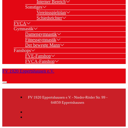
Interner Bereich
Sonstiges
Vereinsspielplan
Schiedsrichter
FVCA
Gymnastik
Damengymnastik
Fitnessgymnastik
Der bewegte Mann
Fanshops
FVE-Fanshop
FVCA-Fanshop
FV 1920 Eppertshausen e.V.
FV 1920 Eppertshausen e.V. - Nieder-Röder Str. 99 -
64859 Eppertshausen