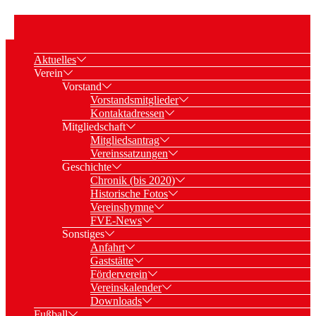
Aktuelles
Verein
Vorstand
Vorstandsmitglieder
Kontaktadressen
Mitgliedschaft
Mitgliedsantrag
Vereinssatzungen
Geschichte
Chronik (bis 2020)
Historische Fotos
Vereinshymne
FVE-News
Sonstiges
Anfahrt
Gaststätte
Förderverein
Vereinskalender
Downloads
Fußball