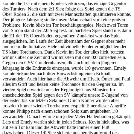
konnte die TG mit einem Konter verkürzen, das einzige Gegentor
des Turniers. Nach dem 2:1 Sieg folgte das Spiel gegen die TS
Ober-Roden 2, die sich mit zwei Mannschaften qualifizieren konnte.
Der jüngere Jahrgang stellte unsere Mannschaft vor keine großen
Probleme. Kevin blieb im Tor beschäftigungslos. Nach zwei Toren
von Simon stand der 2:0 Sieg fest. Im nächsten Spiel stand uns dann
die E1 der TS Ober-Roden gegenüber. Zunächst war das Spiel
ausgeglichen. Im Laufe der Zeit übernahm der Gegner aber mehr
und mehr die Initiative. Viele individuelle Fehler ermöglichten der
TS klare Torchancen. Dank Kevin im Tor, der alles hielt, retteten
wir uns über die Zeit und wir mussten mit dem 0:0 zufrieden sein.
Gegen den GSV Gundernhausen, die auch mit dem jüngeren
Jahrgang in die Endrunde einzogen, wurde 1:0 gewonnen. Emely
konnte Sekunden nach ihrer Einwechslung einen Eckball
verwandeln. Auch hier hatte die Abwehr um Hiyab, Ömer und Paul
alles im Griff und ließen keine Torchance für den Gegner zu. Im
vierten Spiel erwartete uns der Regionligist aus Münster. Im
entscheidenden Spiel gegen den SV kämpfte unsere E-Jugend von
der ersten bis zur letzten Sekunde. Durch Konter wurden aber
trotzdem immer wieder Torchancen erspielt. Einer dieser Angriffe
konnte Philipp nach einem schönen Solo zum umjubelten 1:0
verwandeln. Danach wurde um jeden Meter Hallenboden gekämpft.
Lars und Emely warfen sich in jeden Schuss. Kevin hielt alles, was
auf sein Tor kam und die Abwehr hatte immer einen Fuß
dazwischen. Dieser 1:0 Sieg sicherte uns bereits aufgrund des