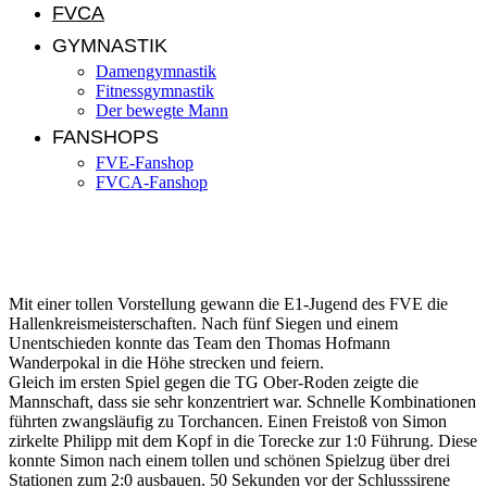
FVCA
GYMNASTIK
Damengymnastik
Fitnessgymnastik
Der bewegte Mann
FANSHOPS
FVE-Fanshop
FVCA-Fanshop
Jugendnews KW 09/2016
Mit einer tollen Vorstellung gewann die E1-Jugend des FVE die
Hallenkreismeisterschaften. Nach fünf Siegen und einem
Unentschieden konnte das Team den Thomas Hofmann
Wanderpokal in die Höhe strecken und feiern.
Gleich im ersten Spiel gegen die TG Ober-Roden zeigte die
Mannschaft, dass sie sehr konzentriert war. Schnelle Kombinationen
führten zwangsläufig zu Torchancen. Einen Freistoß von Simon
zirkelte Philipp mit dem Kopf in die Torecke zur 1:0 Führung. Diese
konnte Simon nach einem tollen und schönen Spielzug über drei
Stationen zum 2:0 ausbauen. 50 Sekunden vor der Schlusssirene