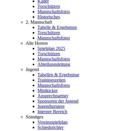
Kader
Torschützen
Mannschaftsfotos
Historisches
2. Mannschaft
Tabelle & Ergebnisse
Torschützen
Mannschaftsfotos
Alte Herren
Spielplan 2025
Torschützen
Mannschaftsfotos
Abteilungsleitung
Jugend
Tabellen & Ergebnisse
Trainingszeiten
Mannschaftsfotos
Minikicker
Ansprechpartner
Sponsoren der Jugend
Jugendturniere
Interner Bereich
Sonstiges
Vereinsspielplan
Schiedsrichter