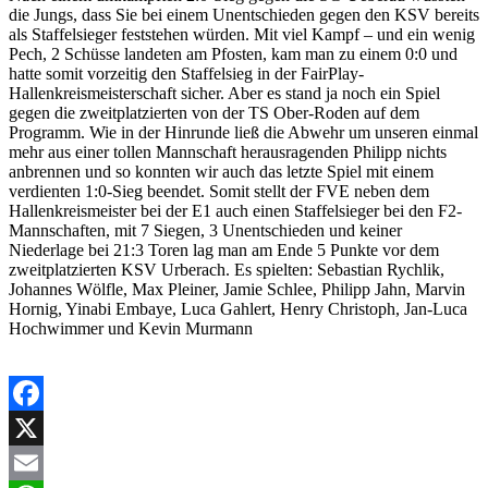
die Jungs, dass Sie bei einem Unentschieden gegen den KSV bereits
als Staffelsieger feststehen würden. Mit viel Kampf – und ein wenig
Pech, 2 Schüsse landeten am Pfosten, kam man zu einem 0:0 und
hatte somit vorzeitig den Staffelsieg in der FairPlay-
Hallenkreismeisterschaft sicher. Aber es stand ja noch ein Spiel
gegen die zweitplatzierten von der TS Ober-Roden auf dem
Programm. Wie in der Hinrunde ließ die Abwehr um unseren einmal
mehr aus einer tollen Mannschaft herausragenden Philipp nichts
anbrennen und so konnten wir auch das letzte Spiel mit einem
verdienten 1:0-Sieg beendet. Somit stellt der FVE neben dem
Hallenkreismeister bei der E1 auch einen Staffelsieger bei den F2-
Mannschaften, mit 7 Siegen, 3 Unentschieden und keiner
Niederlage bei 21:3 Toren lag man am Ende 5 Punkte vor dem
zweitplatzierten KSV Urberach. Es spielten: Sebastian Rychlik,
Johannes Wölfle, Max Pleiner, Jamie Schlee, Philipp Jahn, Marvin
Hornig, Yinabi Embaye, Luca Gahlert, Henry Christoph, Jan-Luca
Hochwimmer und Kevin Murmann
Facebook
X