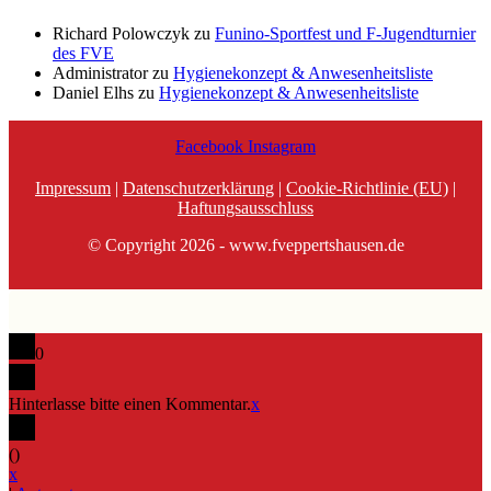
Richard Polowczyk
zu
Funino-Sportfest und F-Jugendturnier
des FVE
Administrator
zu
Hygienekonzept & Anwesenheitsliste
Daniel Elhs
zu
Hygienekonzept & Anwesenheitsliste
Facebook
Instagram
Impressum
|
Datenschutzerklärung
|
Cookie-Richtlinie (EU)
|
Haftungsausschluss
© Copyright 2026 - www.fveppertshausen.de
0
Hinterlasse bitte einen Kommentar.
x
(
)
x