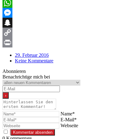
Email
WhatsApp
Messenger
Snapchat
Copy
Link
Print
29. Februar 2016
Keine Kommentare
Abonnieren
Benachrichtige mich bei
Name*
E-Mail*
Webseite
0
Kommentare