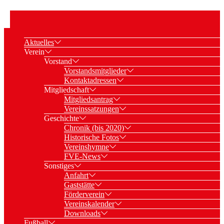
Aktuelles
Verein
Vorstand
Vorstandsmitglieder
Kontaktadressen
Mitgliedschaft
Mitgliedsantrag
Vereinssatzungen
Geschichte
Chronik (bis 2020)
Historische Fotos
Vereinshymne
FVE-News
Sonstiges
Anfahrt
Gaststätte
Förderverein
Vereinskalender
Downloads
Fußball