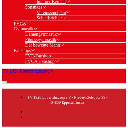
Interner Bereich
Sonstiges
Vereinsspielplan
Schiedsrichter
FVCA
Gymnastik
Damengymnastik
Fitnessgymnastik
Der bewegte Mann
Fanshops
FVE-Fanshop
FVCA-Fanshop
FV 1920 Eppertshausen e.V.
FV 1920 Eppertshausen e.V. - Nieder-Röder Str. 99 -
64859 Eppertshausen