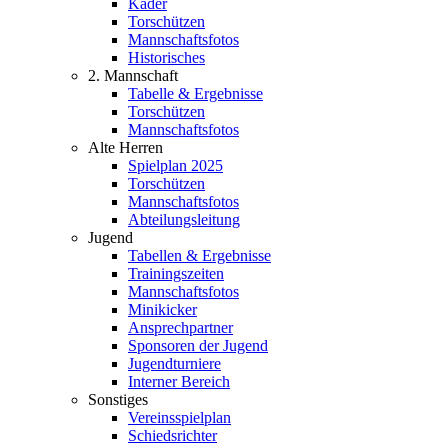
Kader
Torschützen
Mannschaftsfotos
Historisches
2. Mannschaft
Tabelle & Ergebnisse
Torschützen
Mannschaftsfotos
Alte Herren
Spielplan 2025
Torschützen
Mannschaftsfotos
Abteilungsleitung
Jugend
Tabellen & Ergebnisse
Trainingszeiten
Mannschaftsfotos
Minikicker
Ansprechpartner
Sponsoren der Jugend
Jugendturniere
Interner Bereich
Sonstiges
Vereinsspielplan
Schiedsrichter