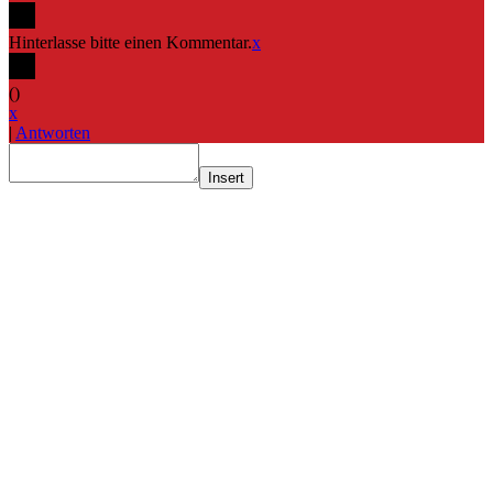
Hinterlasse bitte einen Kommentar.
x
(
)
x
|
Antworten
Insert