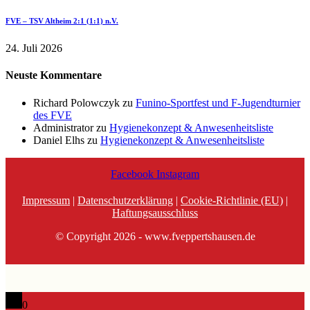
FVE – TSV Altheim 2:1 (1:1) n.V.
24. Juli 2026
Neuste Kommentare
Richard Polowczyk
zu
Funino-Sportfest und F-Jugendturnier
des FVE
Administrator
zu
Hygienekonzept & Anwesenheitsliste
Daniel Elhs
zu
Hygienekonzept & Anwesenheitsliste
Facebook
Instagram
Impressum
|
Datenschutzerklärung
|
Cookie-Richtlinie (EU)
|
Haftungsausschluss
© Copyright 2026 - www.fveppertshausen.de
0