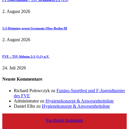
FV Eppertshausen – TSV Seckmauern 2:2 (1:1)
2. August 2026
5:3-Heimsieg gegen Germania Ober-Roden III
2. August 2026
FVE – TSV Altheim 2:1 (1:1) n.V.
24. Juli 2026
Neuste Kommentare
Richard Polowczyk
zu
Funino-Sportfest und F-Jugendturnier
des FVE
Administrator
zu
Hygienekonzept & Anwesenheitsliste
Daniel Elhs
zu
Hygienekonzept & Anwesenheitsliste
Facebook
Instagram