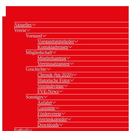
Aktuelles
Verein
Vorstand
Vorstandsmitglieder
Kontaktadressen
Mitgliedschaft
Mitgliedsantrag
Vereinssatzungen
Geschichte
Chronik (bis 2020)
Historische Fotos
Vereinshymne
FVE-News
Sonstiges
Anfahrt
Gaststätte
Förderverein
Vereinskalender
Downloads
Fußball