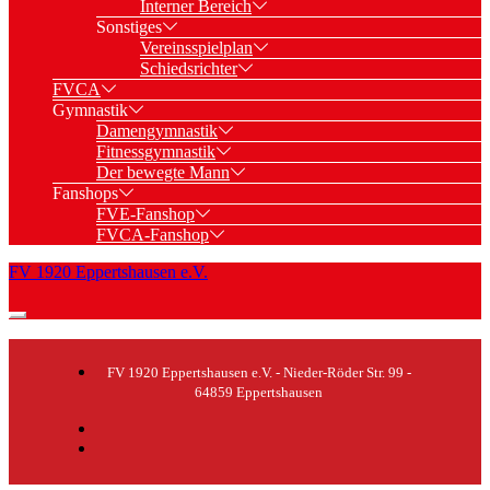
Interner Bereich
Sonstiges
Vereinsspielplan
Schiedsrichter
FVCA
Gymnastik
Damengymnastik
Fitnessgymnastik
Der bewegte Mann
Fanshops
FVE-Fanshop
FVCA-Fanshop
FV 1920 Eppertshausen e.V.
FV 1920 Eppertshausen e.V. - Nieder-Röder Str. 99 -
64859 Eppertshausen