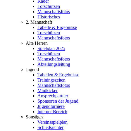
Kader
Torschützen
Mannschaftsfotos
Historisches
2. Mannschaft
Tabelle & Ergebnisse
Torschützen
Mannschaftsfotos
Alte Herren
Spielplan 2025
Torschützen
Mannschaftsfotos
Abteilungsleitung
Jugend
Tabellen & Ergebnisse
Trainingszeiten
Mannschaftsfotos
Minikicker
Ansprechpartner
Sponsoren der Jugend
Jugendturniere
Interner Bereich
Sonstiges
Vereinsspielplan
Schiedsrichter