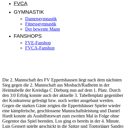
FVCA
GYMNASTIK
Damengymnastik
Fitnessgymnastik
Der bewegte Mann
FANSHOPS
FVE-Fanshop
FVCA-Fanshop
FVE II entwickelt sich zur besten Heimmannschaft
Die 2. Mannschaft des FV Eppertshausen liegt nach dem nächsten
Sieg gegen die 2. Mannschaft aus Mosbach/Radheim in der
Heimtabelle der Kreisliga C Dieburg nun auf dem 1. Platz. Durch
den 3:0 Erfolg konnte auch der aktuelle 3. Tabellenplatz gegenüber
der Konkurrenz gefestigt bzw. noch weiter ausgebaut werden.
Gegen die starken Gäste zeigten die Eppertshäuser Spieler wieder
eine kämpferische, geschlossene Mannschaftsleistung und Daniel
Hardt konnte als Aushilfstorwart zum zweiten Mal in Folge ohne
Gegentor das Spiel beenden. Los ging es bereits in der 4. Minute.
Luis Gensert spielte geschickt in die Spitze und Toptorjäger Sandro