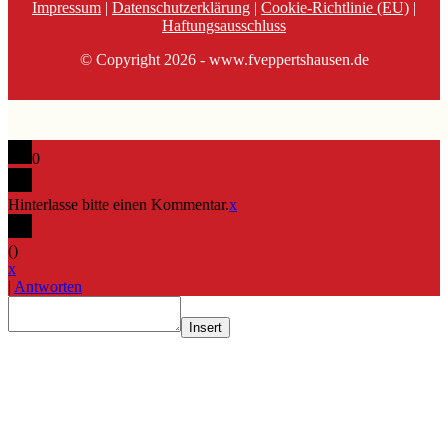
Impressum
|
Datenschutzerklärung
|
Cookie-Richtlinie (EU)
|
Haftungsausschluss
© Copyright 2026 - www.fveppertshausen.de
0
Hinterlasse bitte einen Kommentar.
x
(
)
x
|
Antworten
Insert