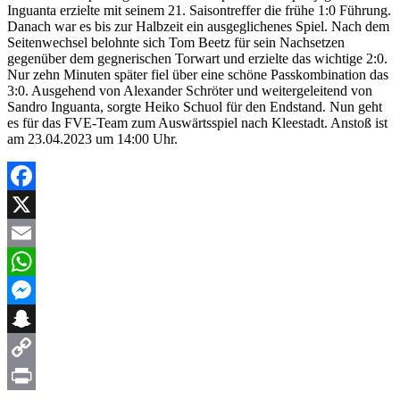
Inguanta erzielte mit seinem 21. Saisontreffer die frühe 1:0 Führung.
Danach war es bis zur Halbzeit ein ausgeglichenes Spiel. Nach dem
Seitenwechsel belohnte sich Tom Beetz für sein Nachsetzen
gegenüber dem gegnerischen Torwart und erzielte das wichtige 2:0.
Nur zehn Minuten später fiel über eine schöne Passkombination das
3:0. Ausgehend von Alexander Schröter und weitergeleitend von
Sandro Inguanta, sorgte Heiko Schuol für den Endstand. Nun geht
es für das FVE-Team zum Auswärtsspiel nach Kleestadt. Anstoß ist
am 23.04.2023 um 14:00 Uhr.
Facebook
X
Email
WhatsApp
Messenger
Snapchat
Copy