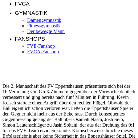
FVCA
GYMNASTIK
Damengymnastik
Fitnessgymnastik
Der bewegte Mann
FANSHOPS
FVE-Fanshop
FVCA-Fanshop
FVE II fährt wichtigen Auswärtssieg ein
Die 2. Mannschaft des FV Eppertshausen präsentierte sich bei der
1b Vertretung von Groß-Zimmern gegenüber der Vorwoche deutlich
verbessert und ging bereits nach fünf Minuten in Führung. Kevin
Kelsch startete einen Angriff über den rechten Flügel. Obwohl der
Ball eigentlich schon verloren war, ließen die Eppertshäuser Spieler
den Gegner nicht mehr aus der Ecke raus. Durch konsequentes
Gegenpressing gelang der Ball über Osamah Nasm, Josh Seib,
Simon Lautenschläger zu Jasin Soltani, der aus der Drehung das 0:1
für das FVE-Team erzielen konnte. Komischerweise brachte dieses
Erfolgserlebnis aber keine Sicherheit in das Eppertshäuser Spiel. Die