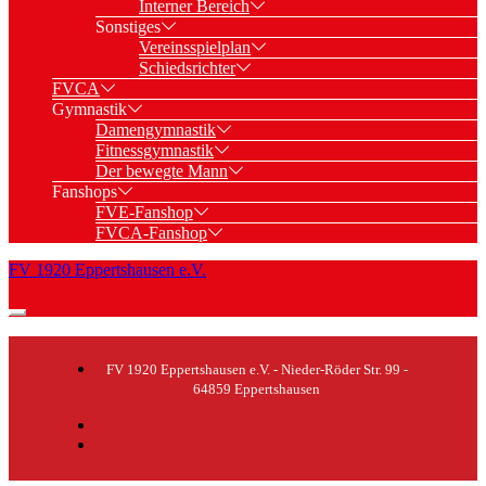
Interner Bereich
Sonstiges
Vereinsspielplan
Schiedsrichter
FVCA
Gymnastik
Damengymnastik
Fitnessgymnastik
Der bewegte Mann
Fanshops
FVE-Fanshop
FVCA-Fanshop
FV 1920 Eppertshausen e.V.
FV 1920 Eppertshausen e.V. - Nieder-Röder Str. 99 -
64859 Eppertshausen