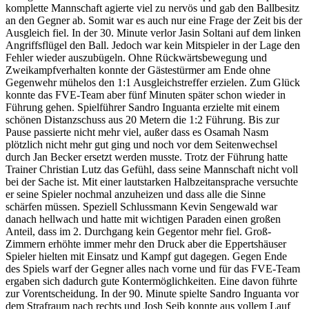
komplette Mannschaft agierte viel zu nervös und gab den Ballbesitz
an den Gegner ab. Somit war es auch nur eine Frage der Zeit bis der
Ausgleich fiel. In der 30. Minute verlor Jasin Soltani auf dem linken
Angriffsflügel den Ball. Jedoch war kein Mitspieler in der Lage den
Fehler wieder auszubügeln. Ohne Rückwärtsbewegung und
Zweikampfverhalten konnte der Gästestürmer am Ende ohne
Gegenwehr mühelos den 1:1 Ausgleichstreffer erzielen. Zum Glück
konnte das FVE-Team aber fünf Minuten später schon wieder in
Führung gehen. Spielführer Sandro Inguanta erzielte mit einem
schönen Distanzschuss aus 20 Metern die 1:2 Führung. Bis zur
Pause passierte nicht mehr viel, außer dass es Osamah Nasm
plötzlich nicht mehr gut ging und noch vor dem Seitenwechsel
durch Jan Becker ersetzt werden musste. Trotz der Führung hatte
Trainer Christian Lutz das Gefühl, dass seine Mannschaft nicht voll
bei der Sache ist. Mit einer lautstarken Halbzeitansprache versuchte
er seine Spieler nochmal anzuheizen und dass alle die Sinne
schärfen müssen. Speziell Schlussmann Kevin Sengewald war
danach hellwach und hatte mit wichtigen Paraden einen großen
Anteil, dass im 2. Durchgang kein Gegentor mehr fiel. Groß-
Zimmern erhöhte immer mehr den Druck aber die Eppertshäuser
Spieler hielten mit Einsatz und Kampf gut dagegen. Gegen Ende
des Spiels warf der Gegner alles nach vorne und für das FVE-Team
ergaben sich dadurch gute Kontermöglichkeiten. Eine davon führte
zur Vorentscheidung. In der 90. Minute spielte Sandro Inguanta vor
dem Strafraum nach rechts und Josh Seib konnte aus vollem Lauf