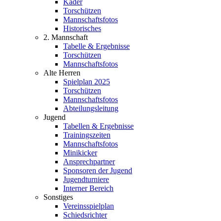
Kader
Torschützen
Mannschaftsfotos
Historisches
2. Mannschaft
Tabelle & Ergebnisse
Torschützen
Mannschaftsfotos
Alte Herren
Spielplan 2025
Torschützen
Mannschaftsfotos
Abteilungsleitung
Jugend
Tabellen & Ergebnisse
Trainingszeiten
Mannschaftsfotos
Minikicker
Ansprechpartner
Sponsoren der Jugend
Jugendturniere
Interner Bereich
Sonstiges
Vereinsspielplan
Schiedsrichter