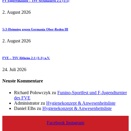
FV Eppertshausen – TSV Seckmauern 2:2 (1:1)
2. August 2026
5:3-Heimsieg gegen Germania Ober-Roden III
2. August 2026
FVE – TSV Altheim 2:1 (1:1) n.V.
24. Juli 2026
Neuste Kommentare
Richard Polowczyk
zu
Funino-Sportfest und F-Jugendturnier
des FVE
Administrator
zu
Hygienekonzept & Anwesenheitsliste
Daniel Elhs
zu
Hygienekonzept & Anwesenheitsliste
Facebook
Instagram