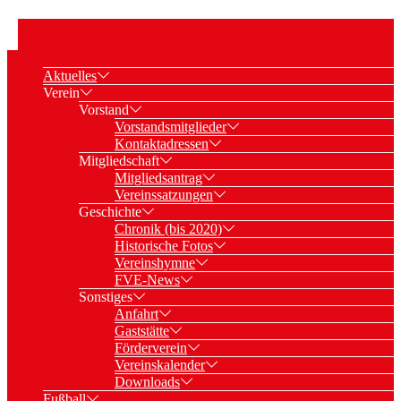
Aktuelles
Verein
Vorstand
Vorstandsmitglieder
Kontaktadressen
Mitgliedschaft
Mitgliedsantrag
Vereinssatzungen
Geschichte
Chronik (bis 2020)
Historische Fotos
Vereinshymne
FVE-News
Sonstiges
Anfahrt
Gaststätte
Förderverein
Vereinskalender
Downloads
Fußball