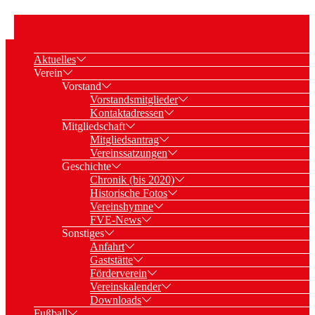
Aktuelles
Verein
Vorstand
Vorstandsmitglieder
Kontaktadressen
Mitgliedschaft
Mitgliedsantrag
Vereinssatzungen
Geschichte
Chronik (bis 2020)
Historische Fotos
Vereinshymne
FVE-News
Sonstiges
Anfahrt
Gaststätte
Förderverein
Vereinskalender
Downloads
Fußball