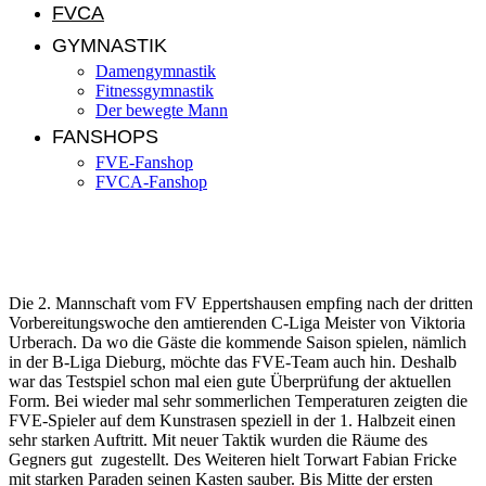
FVCA
GYMNASTIK
Damengymnastik
Fitnessgymnastik
Der bewegte Mann
FANSHOPS
FVE-Fanshop
FVCA-Fanshop
FVE II holt Achtungserfolg im 3. Testspiel
Die 2. Mannschaft vom FV Eppertshausen empfing nach der dritten
Vorbereitungswoche den amtierenden C-Liga Meister von Viktoria
Urberach. Da wo die Gäste die kommende Saison spielen, nämlich
in der B-Liga Dieburg, möchte das FVE-Team auch hin. Deshalb
war das Testspiel schon mal eien gute Überprüfung der aktuellen
Form. Bei wieder mal sehr sommerlichen Temperaturen zeigten die
FVE-Spieler auf dem Kunstrasen speziell in der 1. Halbzeit einen
sehr starken Auftritt. Mit neuer Taktik wurden die Räume des
Gegners gut zugestellt. Des Weiteren hielt Torwart Fabian Fricke
mit starken Paraden seinen Kasten sauber. Bis Mitte der ersten