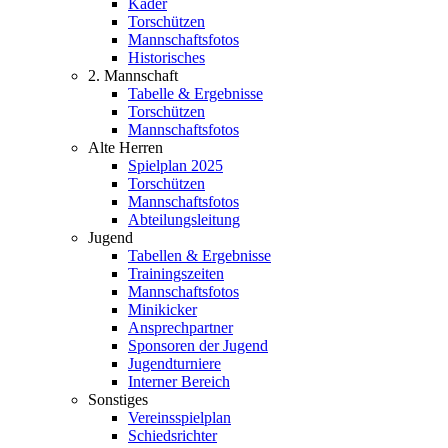
Kader
Torschützen
Mannschaftsfotos
Historisches
2. Mannschaft
Tabelle & Ergebnisse
Torschützen
Mannschaftsfotos
Alte Herren
Spielplan 2025
Torschützen
Mannschaftsfotos
Abteilungsleitung
Jugend
Tabellen & Ergebnisse
Trainingszeiten
Mannschaftsfotos
Minikicker
Ansprechpartner
Sponsoren der Jugend
Jugendturniere
Interner Bereich
Sonstiges
Vereinsspielplan
Schiedsrichter