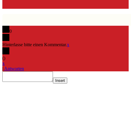
0
Hinterlasse bitte einen Kommentar.
x
(
)
x
|
Antworten
Insert