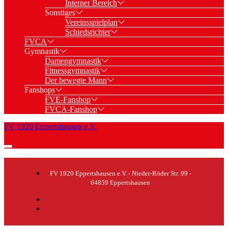
Interner Bereich
Sonstiges
Vereinsspielplan
Schiedsrichter
FVCA
Gymnastik
Damengymnastik
Fitnessgymnastik
Der bewegte Mann
Fanshops
FVE-Fanshop
FVCA-Fanshop
FV 1920 Eppertshausen e.V.
FV 1920 Eppertshausen e.V. - Nieder-Röder Str. 99 -
64859 Eppertshausen