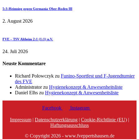
5:3-Heimsieg gegen Germania Ober-Roden III
2. August 2026
FVE – TSV Altheim 2:1 (1:1) n.V.
24. Juli 2026
Neuste Kommentare
Richard Polowczyk
zu
Funino-Sportfest und F-Jugendturnier
des FVE
Administrator
zu
Hygienekonzept & Anwesenheitsliste
Daniel Elhs
zu
Hygienekonzept & Anwesenheitsliste
Facebook
Instagram
Impressum
|
Datenschutzerklärung
|
Cookie-Richtlinie (EU)
|
Haftungsausschluss
© Copyright 2026 - www.fveppertshausen.de