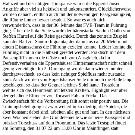
Halbzeit und der nötigen Trinkpause waren die Eppertshäuser
Angriffe aber viel zu hektisch und unkonzentriert. Glücklicherweise
wurden danach, endlich auch mit der notwendigen Passgenauigkeit,
die Räume immer besser bespielt. So war es auch nicht
verwunderlich, dass in der 36. Minute das FVE-Team in Führung
ging. Über die linke Seite wurde der bärenstarke Saidou Diallo von
Steffen Hartel auf die Reise geschickt. Durch das zentrale Zuspiel
kam der Ball zu Sandro Inguanta, der dann aus ca. 20 Metern mit
einem Distanzschuss die Führung erzielen konnte. Leider konnte die
Führung nicht in die Halbzeit gerettet werden. Praktisch mit dem
Pausenpfiff kamen die Gäste noch zum Ausgleich, da im
Defensivverhalten die Eppertshäuser Hintermannschaft nicht schnell
genug verteidigte. Im 2. Durchgang wurde dann wieder munter
durchgewechselt, so dass kein richtiger Spielfluss mehr zustande
kam. Auch wurden von Eppertshäuser Seite nur noch die Bälle lang
geschlagen, so dass der Gegner leichtes Spiel hatte. Trotzdem
wehrte sich das Heimteam mit letzten Kräften. Highlight war aber
der gehaltene Elfmeter von Torwart Fabian Fricke. Das
Zwischenfazit für die Vorbereitung fällt somit sehr positiv aus. Die
Trainingsbeteiligung ist zwar weiterhin zu niedrig, die Spieler, die
aber konstant dabei sind, arbeiten alle gut und hart. In den nächsten
zwei Wochen stehen die Grundelemente wie sicheres Passspiel und
präziser Torschuss auf dem Programm. Das letzte Testspiel findet
am Sonntag, den 31.07.22 um 13.00 Uhr in Mainflingen statt.