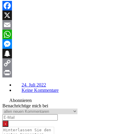
Facebook
X
Email
WhatsApp
Messenger
Snapchat
Copy
Link
Print
24. Juli 2022
Keine Kommentare
Abonnieren
Benachrichtige mich bei