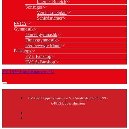
Interner Bereich
Sonstiges
Vereinsspielplan
Schiedsrichter
FVCA
Gymnastik
Damengymnastik
Fitnessgymnastik
Der bewegte Mann
Fanshops
FVE-Fanshop
FVCA-Fanshop
FV 1920 Eppertshausen e.V.
FV 1920 Eppertshausen e.V. - Nieder-Röder Str. 99 -
64859 Eppertshausen