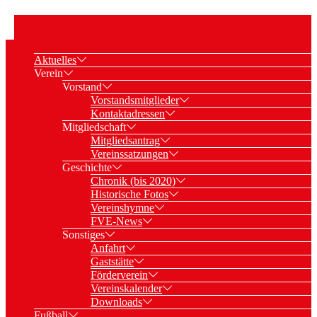
Aktuelles
Verein
Vorstand
Vorstandsmitglieder
Kontaktadressen
Mitgliedschaft
Mitgliedsantrag
Vereinssatzungen
Geschichte
Chronik (bis 2020)
Historische Fotos
Vereinshymne
FVE-News
Sonstiges
Anfahrt
Gaststätte
Förderverein
Vereinskalender
Downloads
Fußball