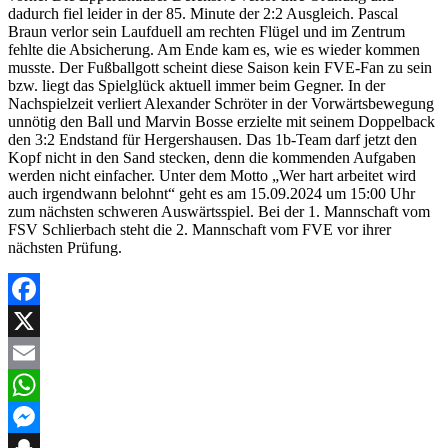
dadurch fiel leider in der 85. Minute der 2:2 Ausgleich. Pascal
Braun verlor sein Laufduell am rechten Flügel und im Zentrum
fehlte die Absicherung. Am Ende kam es, wie es wieder kommen
musste. Der Fußballgott scheint diese Saison kein FVE-Fan zu sein
bzw. liegt das Spielglück aktuell immer beim Gegner. In der
Nachspielzeit verliert Alexander Schröter in der Vorwärtsbewegung
unnötig den Ball und Marvin Bosse erzielte mit seinem Doppelback
den 3:2 Endstand für Hergershausen. Das 1b-Team darf jetzt den
Kopf nicht in den Sand stecken, denn die kommenden Aufgaben
werden nicht einfacher. Unter dem Motto „Wer hart arbeitet wird
auch irgendwann belohnt“ geht es am 15.09.2024 um 15:00 Uhr
zum nächsten schweren Auswärtsspiel. Bei der 1. Mannschaft vom
FSV Schlierbach steht die 2. Mannschaft vom FVE vor ihrer
nächsten Prüfung.
Facebook
X
Email
WhatsApp