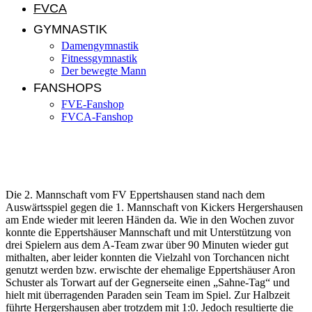
FVCA
GYMNASTIK
Damengymnastik
Fitnessgymnastik
Der bewegte Mann
FANSHOPS
FVE-Fanshop
FVCA-Fanshop
FVE II schlägt sich mal wieder selbst
Die 2. Mannschaft vom FV Eppertshausen stand nach dem
Auswärtsspiel gegen die 1. Mannschaft von Kickers Hergershausen
am Ende wieder mit leeren Händen da. Wie in den Wochen zuvor
konnte die Eppertshäuser Mannschaft und mit Unterstützung von
drei Spielern aus dem A-Team zwar über 90 Minuten wieder gut
mithalten, aber leider konnten die Vielzahl von Torchancen nicht
genutzt werden bzw. erwischte der ehemalige Eppertshäuser Aron
Schuster als Torwart auf der Gegnerseite einen „Sahne-Tag“ und
hielt mit überragenden Paraden sein Team im Spiel. Zur Halbzeit
führte Hergershausen aber trotzdem mit 1:0. Jedoch resultierte die