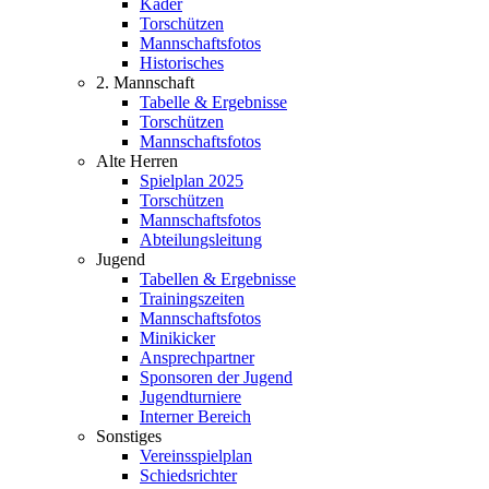
Kader
Torschützen
Mannschaftsfotos
Historisches
2. Mannschaft
Tabelle & Ergebnisse
Torschützen
Mannschaftsfotos
Alte Herren
Spielplan 2025
Torschützen
Mannschaftsfotos
Abteilungsleitung
Jugend
Tabellen & Ergebnisse
Trainingszeiten
Mannschaftsfotos
Minikicker
Ansprechpartner
Sponsoren der Jugend
Jugendturniere
Interner Bereich
Sonstiges
Vereinsspielplan
Schiedsrichter