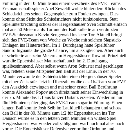
Führung in der 10. Minute aus einem Geschenk des FVE-Teams.
Erstmannschaftsspieler Abel Zeweldi wollte hinter dem Rücken des
Schiedsrichters seinen Gegenspieler zum Foulen zwingen. Dies
konnte ohne Sicht des Schiedsrichters nicht funktionieren. Statt
Spielunterbrechung schoss der Hergershäuser Sven Schmidt einfach
mal aus 50 Metern aufs Tor und der Ball kullerte am verdutzten
FVE-Schlussmann Kevin Sengewald ins leere Tor. Aktuell bringt
sich das FVE-Team von Woche zu Woche mit solchen Slapstick-
Einlagen ins Hintertreffen. Im 1. Durchgang hatte Spielführer
Sandro Inguanta die größte Chance, um auszugleichen. Aber auch
er scheiterte aus zehn Metern am Hergershäuser Torwart. Prinzipiell
war die Eppertshäuser Mannschaft auch im 2. Durchgang
spielbestimmend. Aber selbst wenn Aron Schuster mal geschlagen
war, retteten seine Mitspieler den Ball auf der Linie. In der 70.
Minute verwarnte der Schiedsrichter einen Hergershäuser Spieler
mit einer Zeitstrafe. Jetzt in Überzahl wollte das 1b-Team vom FVE
den Ausgleich erzwingen und mit seiner ersten Ball Berührung
konnte Alexander Popov auch direkt nach seiner Einwechslung in
der 75. Minute das 1:1 aus kurzer Distanz erzielen. Wiederum nur
fünf Minuten später ging das FVE-Team sogar in Führung. Einen
langen Ball konnte Josh Seib im Laufduell behaupten und schoss
den Ball in der 80. Minute zum 1:2 für Eppertshausen ins Tor.
Danach wurde es in den letzten zehn Minuten ein wildes Spiel.
Hergershausen war wieder vollzählig und warf nochmal alles nach
vorne. Die Eppertshäuser Defensive verlor ihre Ordnung und