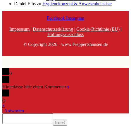
Daniel Elhs
zu
Hygienekonzept & Anwesenheitsliste
Facebook
Instagram
Impressum
|
Datenschutzerklärung
|
Cookie-Richtlinie (EU)
|
Haftungsausschluss
© Copyright 2026 - www.fveppertshausen.de
0
Hinterlasse bitte einen Kommentar.
x
(
)
x
|
Antworten
Insert