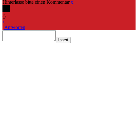
Hinterlasse bitte einen Kommentar.
x
(
)
x
|
Antworten
Insert