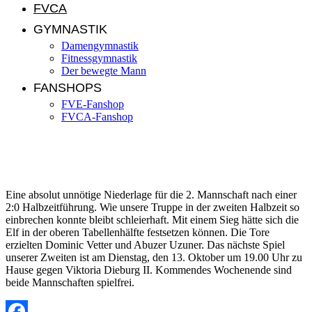
FVCA
GYMNASTIK
Damengymnastik
Fitnessgymnastik
Der bewegte Mann
FANSHOPS
FVE-Fanshop
FVCA-Fanshop
FVE II – SG Mosbach/Radheim II 2:4 (2:0)
Eine absolut unnötige Niederlage für die 2. Mannschaft nach einer
2:0 Halbzeitführung. Wie unsere Truppe in der zweiten Halbzeit so
einbrechen konnte bleibt schleierhaft. Mit einem Sieg hätte sich die
Elf in der oberen Tabellenhälfte festsetzen können. Die Tore
erzielten Dominic Vetter und Abuzer Uzuner. Das nächste Spiel
unserer Zweiten ist am Dienstag, den 13. Oktober um 19.00 Uhr zu
Hause gegen Viktoria Dieburg II. Kommendes Wochenende sind
beide Mannschaften spielfrei.