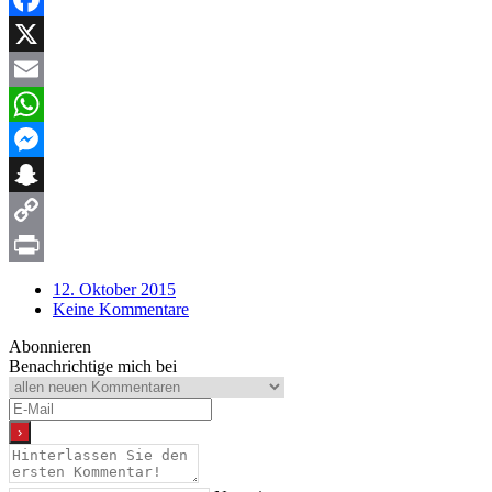
Facebook
X
Email
WhatsApp
Messenger
Snapchat
Copy
Link
Print
12. Oktober 2015
Keine Kommentare
Abonnieren
Benachrichtige mich bei