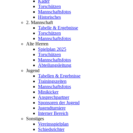
Kader
Torschützen
Mannschaftsfotos
Historisches
2. Mannschaft
Tabelle & Ergebnisse
Torschützen
Mannschaftsfotos
Alte Herren
Spielplan 2025
Torschützen
Mannschaftsfotos
Abteilungsleitung
Jugend
Tabellen & Ergebnisse
Trainingszeiten
Mannschaftsfotos
Minikicker
Ansprechpartner
Sponsoren der Jugend
Jugendturniere
Interner Bereich
Sonstiges
Vereinsspielplan
Schiedsrichter