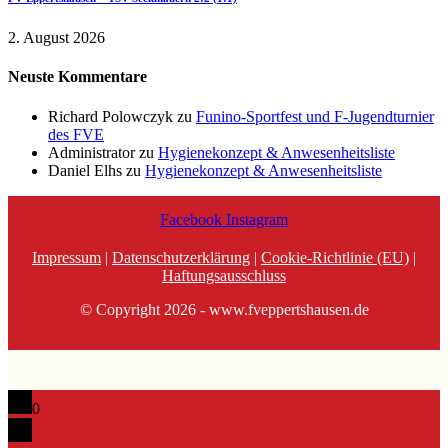
2. August 2026
Neuste Kommentare
Richard Polowczyk
zu
Funino-Sportfest und F-Jugendturnier
des FVE
Administrator
zu
Hygienekonzept & Anwesenheitsliste
Daniel Elhs
zu
Hygienekonzept & Anwesenheitsliste
Facebook
Instagram
Impressum
|
Datenschutzerklärung
|
Cookie-Richtlinie (EU)
|
Haftungsausschluss
© Copyright 2026 - www.fveppertshausen.de
0