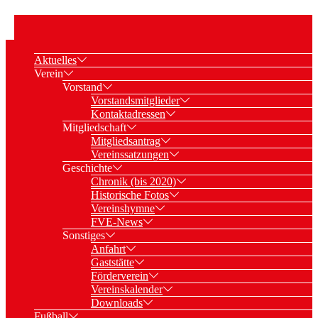
Aktuelles
Verein
Vorstand
Vorstandsmitglieder
Kontaktadressen
Mitgliedschaft
Mitgliedsantrag
Vereinssatzungen
Geschichte
Chronik (bis 2020)
Historische Fotos
Vereinshymne
FVE-News
Sonstiges
Anfahrt
Gaststätte
Förderverein
Vereinskalender
Downloads
Fußball