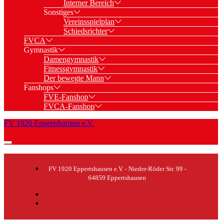
Interner Bereich
Sonstiges
Vereinsspielplan
Schiedsrichter
FVCA
Gymnastik
Damengymnastik
Fitnessgymnastik
Der bewegte Mann
Fanshops
FVE-Fanshop
FVCA-Fanshop
FV 1920 Eppertshausen e.V.
FV 1920 Eppertshausen e.V. - Nieder-Röder Str. 99 -
64859 Eppertshausen