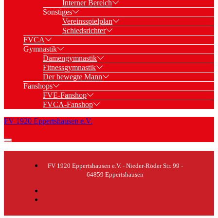
Interner Bereich
Sonstiges
Vereinsspielplan
Schiedsrichter
FVCA
Gymnastik
Damengymnastik
Fitnessgymnastik
Der bewegte Mann
Fanshops
FVE-Fanshop
FVCA-Fanshop
FV 1920 Eppertshausen e.V.
FV 1920 Eppertshausen e.V. - Nieder-Röder Str. 99 -
64859 Eppertshausen