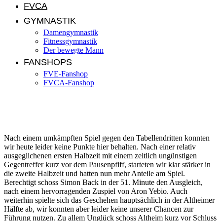
FVCA
GYMNASTIK
Damengymnastik
Fitnessgymnastik
Der bewegte Mann
FANSHOPS
FVE-Fanshop
FVCA-Fanshop
FVE II – TSV Altheim II 1:2 (0:1)
Nach einem umkämpften Spiel gegen den Tabellendritten konnten
wir heute leider keine Punkte hier behalten. Nach einer relativ
ausgeglichenen ersten Halbzeit mit einem zeitlich ungünstigen
Gegentreffer kurz vor dem Pausenpfiff, starteten wir klar stärker in
die zweite Halbzeit und hatten nun mehr Anteile am Spiel.
Berechtigt schoss Simon Back in der 51. Minute den Ausgleich,
nach einem hervorragenden Zuspiel von Aron Yebio. Auch
weiterhin spielte sich das Geschehen hauptsächlich in der Altheimer
Hälfte ab, wir konnten aber leider keine unserer Chancen zur
Führung nutzen. Zu allem Unglück schoss Altheim kurz vor Schluss