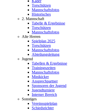
Kader
Torschützen
Mannschaftsfotos
Historisches
2. Mannschaft
Tabelle & Ergebnisse
Torschützen
Mannschaftsfotos
Alte Herren
Spielplan 2025
Torschützen
Mannschaftsfotos
Abteilungsleitung
Jugend
Tabellen & Ergebnisse
Trainingszeiten
Mannschaftsfotos
Minikicker
Ansprechpartner
Sponsoren der Jugend
Jugendturniere
Interner Bereich
Sonstiges
Vereinsspielplan
Schiedsrichter