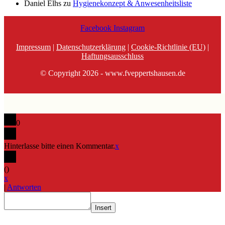
Daniel Elhs
zu
Hygienekonzept & Anwesenheitsliste
Facebook
Instagram
Impressum
|
Datenschutzerklärung
|
Cookie-Richtlinie (EU)
|
Haftungsausschluss
© Copyright 2026 - www.fveppertshausen.de
0
Hinterlasse bitte einen Kommentar.
x
(
)
x
|
Antworten
Insert