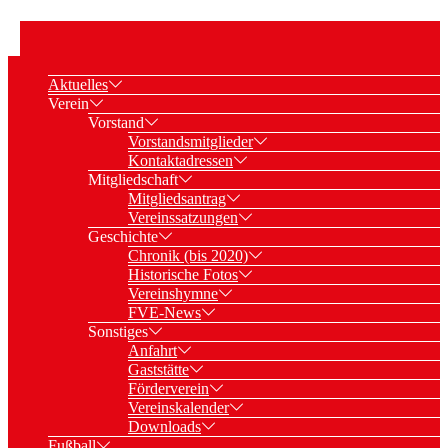
Aktuelles
Verein
Vorstand
Vorstandsmitglieder
Kontaktadressen
Mitgliedschaft
Mitgliedsantrag
Vereinssatzungen
Geschichte
Chronik (bis 2020)
Historische Fotos
Vereinshymne
FVE-News
Sonstiges
Anfahrt
Gaststätte
Förderverein
Vereinskalender
Downloads
Fußball