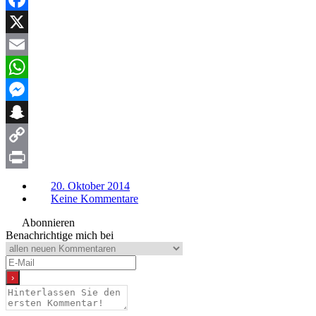
Facebook
X
Email
WhatsApp
Messenger
Snapchat
Copy
Link
Print
20. Oktober 2014
Keine Kommentare
Abonnieren
Benachrichtige mich bei