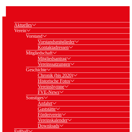
Aktuelles
Verein
Vorstand
Vorstandsmitglieder
Kontaktadressen
Mitgliedschaft
Mitgliedsantrag
Vereinssatzungen
Geschichte
Chronik (bis 2020)
Historische Fotos
Vereinshymne
FVE-News
Sonstiges
Anfahrt
Gaststätte
Förderverein
Vereinskalender
Downloads
Fußball