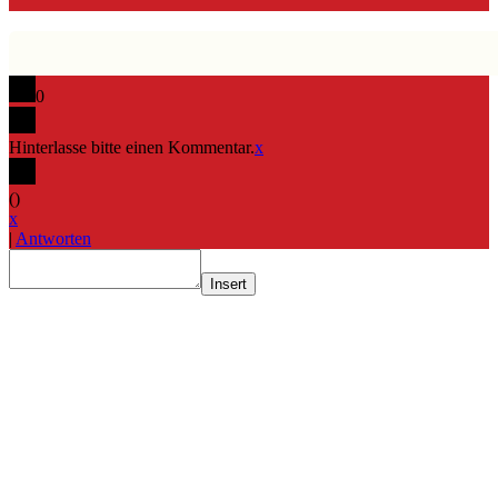
0
Hinterlasse bitte einen Kommentar.
x
(
)
x
|
Antworten
Insert