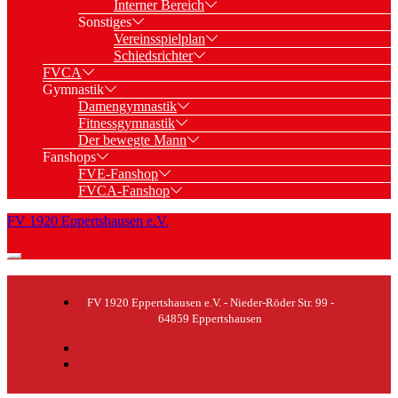
Interner Bereich
Sonstiges
Vereinsspielplan
Schiedsrichter
FVCA
Gymnastik
Damengymnastik
Fitnessgymnastik
Der bewegte Mann
Fanshops
FVE-Fanshop
FVCA-Fanshop
FV 1920 Eppertshausen e.V.
FV 1920 Eppertshausen e.V. - Nieder-Röder Str. 99 -
64859 Eppertshausen