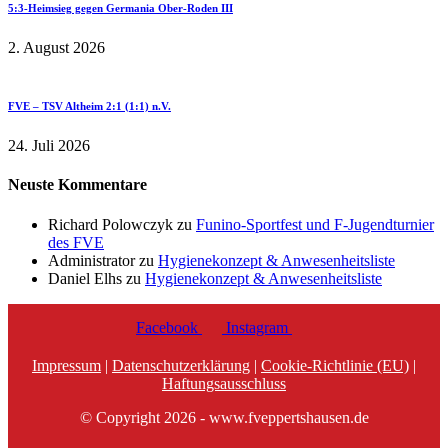
5:3-Heimsieg gegen Germania Ober-Roden III
2. August 2026
FVE – TSV Altheim 2:1 (1:1) n.V.
24. Juli 2026
Neuste Kommentare
Richard Polowczyk
zu
Funino-Sportfest und F-Jugendturnier
des FVE
Administrator
zu
Hygienekonzept & Anwesenheitsliste
Daniel Elhs
zu
Hygienekonzept & Anwesenheitsliste
Facebook
Instagram
Impressum
|
Datenschutzerklärung
|
Cookie-Richtlinie (EU)
|
Haftungsausschluss
© Copyright 2026 - www.fveppertshausen.de