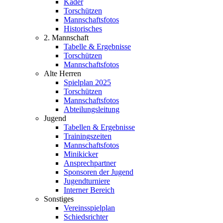
Kader
Torschützen
Mannschaftsfotos
Historisches
2. Mannschaft
Tabelle & Ergebnisse
Torschützen
Mannschaftsfotos
Alte Herren
Spielplan 2025
Torschützen
Mannschaftsfotos
Abteilungsleitung
Jugend
Tabellen & Ergebnisse
Trainingszeiten
Mannschaftsfotos
Minikicker
Ansprechpartner
Sponsoren der Jugend
Jugendturniere
Interner Bereich
Sonstiges
Vereinsspielplan
Schiedsrichter