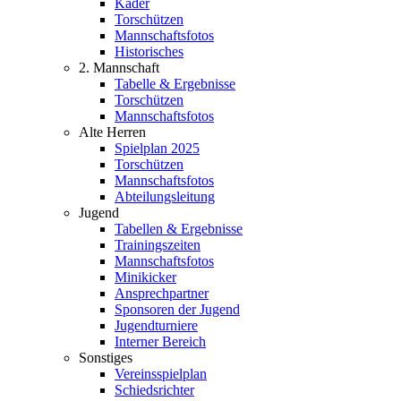
Kader
Torschützen
Mannschaftsfotos
Historisches
2. Mannschaft
Tabelle & Ergebnisse
Torschützen
Mannschaftsfotos
Alte Herren
Spielplan 2025
Torschützen
Mannschaftsfotos
Abteilungsleitung
Jugend
Tabellen & Ergebnisse
Trainingszeiten
Mannschaftsfotos
Minikicker
Ansprechpartner
Sponsoren der Jugend
Jugendturniere
Interner Bereich
Sonstiges
Vereinsspielplan
Schiedsrichter