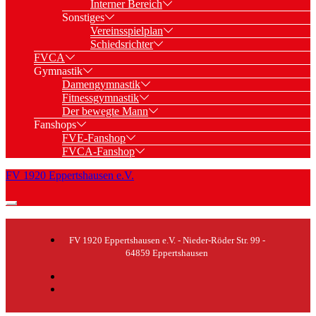
Interner Bereich
Sonstiges
Vereinsspielplan
Schiedsrichter
FVCA
Gymnastik
Damengymnastik
Fitnessgymnastik
Der bewegte Mann
Fanshops
FVE-Fanshop
FVCA-Fanshop
FV 1920 Eppertshausen e.V.
FV 1920 Eppertshausen e.V. - Nieder-Röder Str. 99 -
64859 Eppertshausen