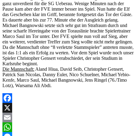
ganz unverdient für die SG Ueberau. Wenige Minuten nach der
Pause kam aber der FVE immer besser ins Spiel. Nun hatte die Elf
das Geschehen klar im Griff, berannte fortgesetzt das Tor der Gäste.
Es dauerte aber bis zur 77. Minute ehe der Ausgleich gelang.
Michael Bangnowski setzte sich sehr gut im Strafraum durch und
seine scharfe Hereingabe von der Torauslinie brachte Spielertrainer
Marco Saul im Tor unter. Der FVE spielte nun voll auf Sieg, aber
ein weiterer, verdienter Treffer zum Sieg wollte nicht mehr gelingen.
Da die Mannschaft ohne “8 verletzte Stammspieler” antreten musste,
ist das 1:1 als ein Erfolg zu werten. Vor dem Spiel wurde noch unser
Spieler Christopher Gensert verabschiedet, der sein Studium in
Karlsruhe beginnt.
Die Mannschaft:
Aland Hiua, David Seib, Christopher Gensert,
Patrick San Nicolas, Danny Euler, Nico Schuelner, Michael Yebio-
Kenfe, Marco Saul, Michael Bangnowski, Jens Ringel (76./Timo
Lotz), Warsama Ali Abdi.
Facebook
X
Email