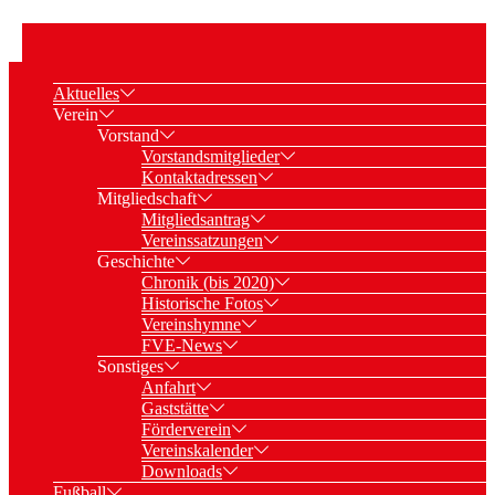
Aktuelles
Verein
Vorstand
Vorstandsmitglieder
Kontaktadressen
Mitgliedschaft
Mitgliedsantrag
Vereinssatzungen
Geschichte
Chronik (bis 2020)
Historische Fotos
Vereinshymne
FVE-News
Sonstiges
Anfahrt
Gaststätte
Förderverein
Vereinskalender
Downloads
Fußball