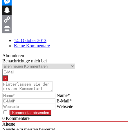
WhatsApp
Messenger
Snapchat
Copy
Link
Print
14. Oktober 2013
Keine Kommentare
Abonnieren
Benachrichtige mich bei
Name*
E-Mail*
Webseite
0
Kommentare
Älteste
Neuste
Am meisten bewertet