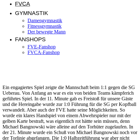
FVCA
GYMNASTIK
Damengymnastik
Fitnessgymnastik
Der bewegte Mann
FANSHOPS
FVE-Fanshop
FVCA-Fanshop
FVE – SG Ueberau 1:1 (0:1)
Ein engagiertes Spiel zeigte die Mannschaft beim 1:1 gegen die SG
Ueberau. Von Anfang an war es ein von beiden Teams kämpferich
geführtes Spiel. In der 11. Minute gab es Freistoß für unsere Gäste
und die Hereingabe wurde zur 1:0 Führung für die SG per Kopfball
verwandelt. Aber auch der FVE hatte seine Möglichkeiten. So
wurde ein klares Handspiel von einem Abwehrspieler nur mit der
gelben Karte bestraft, was eigentlich rot hättte sein müssen, denn
Michael Bangnowski wäre alleine auf den Torhüter zugelaufen. In
der 21. Minute wurde ein Schuß von Michael Bangnowski noch vor
der Torlinie abgefangen. Die 1:0 Halbzeitführung war aber nicht