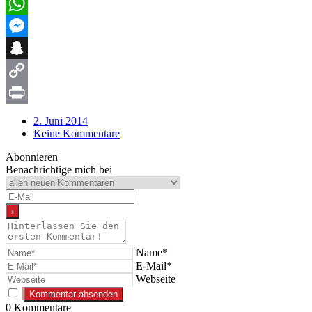
Email
WhatsApp
Messenger
Snapchat
Copy
Link
Print
2. Juni 2014
Keine Kommentare
Abonnieren
Benachrichtige mich bei
Name*
E-Mail*
Webseite
0
Kommentare