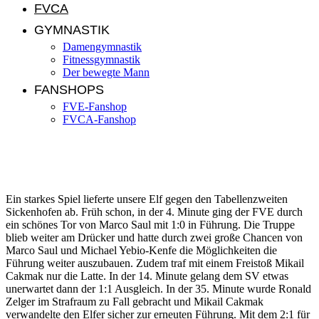
FVCA
GYMNASTIK
Damengymnastik
Fitnessgymnastik
Der bewegte Mann
FANSHOPS
FVE-Fanshop
FVCA-Fanshop
FVE – SV Sickenhofen 2:4 (2:1)
Ein starkes Spiel lieferte unsere Elf gegen den Tabellenzweiten
Sickenhofen ab. Früh schon, in der 4. Minute ging der FVE durch
ein schönes Tor von Marco Saul mit 1:0 in Führung. Die Truppe
blieb weiter am Drücker und hatte durch zwei große Chancen von
Marco Saul und Michael Yebio-Kenfe die Möglichkeiten die
Führung weiter auszubauen. Zudem traf mit einem Freistoß Mikail
Cakmak nur die Latte. In der 14. Minute gelang dem SV etwas
unerwartet dann der 1:1 Ausgleich. In der 35. Minute wurde Ronald
Zelger im Strafraum zu Fall gebracht und Mikail Cakmak
verwandelte den Elfer sicher zur erneuten Führung. Mit dem 2:1 für