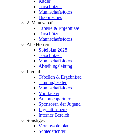
Kader
Torschützen
Mannschaftsfotos
Historisches
2. Mannschaft
Tabelle & Ergebnisse
Torschützen
Mannschaftsfotos
Alte Herren
Spielplan 2025
Torschützen
Mannschaftsfotos
Abteilungsleitung
Jugend
Tabellen & Ergebnisse
Trainingszeiten
Mannschaftsfotos
Minikicker
Ansprechpartner
Sponsoren der Jugend
Jugendturniere
Interner Bereich
Sonstiges
Vereinsspielplan
Schiedsrichter