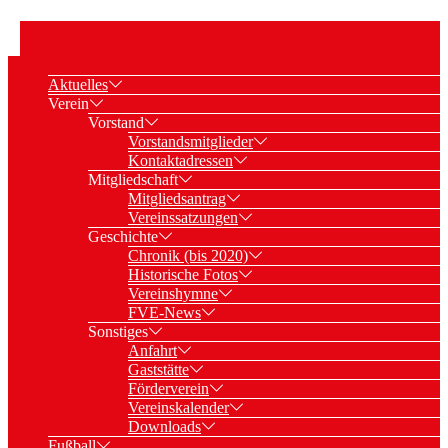
Aktuelles
Verein
Vorstand
Vorstandsmitglieder
Kontaktadressen
Mitgliedschaft
Mitgliedsantrag
Vereinssatzungen
Geschichte
Chronik (bis 2020)
Historische Fotos
Vereinshymne
FVE-News
Sonstiges
Anfahrt
Gaststätte
Förderverein
Vereinskalender
Downloads
Fußball