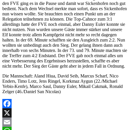
den FVE ging es in die Pause und damit war Sickenhofen noch gut
bedient. Nach dem Wechsel merkte man sofort, dass es Sickenhofen
nun wissen wollte. Sie brauchten noch einen Punkt um an der
Relegation teilnehmen zu können. Die Top-Cahnce zum 3:1
allerdings hatte der FVE noch einmal, aber Danny Euler konnte sie
nicht nutzen. Nun wurden unsere Gäste immer stärker und unsere
Elf konnte trotz allem Kampfgeist nicht mehr so recht dagegen
halten. In der 69. Minute schafften sie den Ausgleich zum 2:2. Nun
wollten sie unbedingt auch den Sieg. Der gelang ihnen dann auch
innerhalb von sechs Minuten. In der 73. und 79. Minute machten sie
die Treffer zum 4:2 Endstand. Der FVE gab noch einmal alles um
eine Verbesserung des Ergebnisses herzustellen, schaffte es aber
nicht mehr. Der Sieg der Gäste geht aber in jedem Fall in Ordnung.
Die Mannschaft: Aland Hiua, David Seib, Marcus Scharf, Nico
Enders, Timo Lotz, Jens Ringel, Korkmaz Aygun (22./Michael
Yebio-Kenfe), Marco Saul, Danny Euler, Mikail Cakmak, Ronald
Zelger (46./Daniel San Nicolas)
Facebook
X