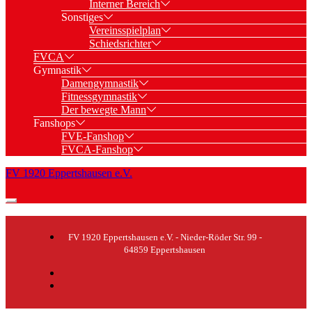
Interner Bereich
Sonstiges
Vereinsspielplan
Schiedsrichter
FVCA
Gymnastik
Damengymnastik
Fitnessgymnastik
Der bewegte Mann
Fanshops
FVE-Fanshop
FVCA-Fanshop
FV 1920 Eppertshausen e.V.
FV 1920 Eppertshausen e.V. - Nieder-Röder Str. 99 -
64859 Eppertshausen