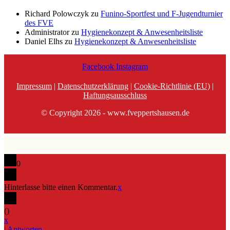
Richard Polowczyk
zu
Funino-Sportfest und F-Jugendturnier
des FVE
Administrator
zu
Hygienekonzept & Anwesenheitsliste
Daniel Elhs
zu
Hygienekonzept & Anwesenheitsliste
Facebook
Instagram
Impressum
|
Datenschutzerklärung
|
Cookie-Richtlinie (EU)
|
Haftungsausschluss
© Copyright 2026 - www.fveppertshausen.de
0
Hinterlasse bitte einen Kommentar.
x
(
)
x
|
Antworten