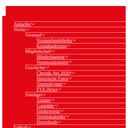
Aktuelles
Verein
Vorstand
Vorstandsmitglieder
Kontaktadressen
Mitgliedschaft
Mitgliedsantrag
Vereinssatzungen
Geschichte
Chronik (bis 2020)
Historische Fotos
Vereinshymne
FVE-News
Sonstiges
Anfahrt
Gaststätte
Förderverein
Vereinskalender
Downloads
Fußball