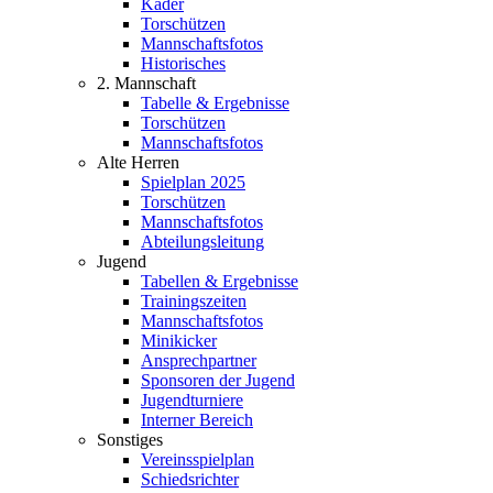
Kader
Torschützen
Mannschaftsfotos
Historisches
2. Mannschaft
Tabelle & Ergebnisse
Torschützen
Mannschaftsfotos
Alte Herren
Spielplan 2025
Torschützen
Mannschaftsfotos
Abteilungsleitung
Jugend
Tabellen & Ergebnisse
Trainingszeiten
Mannschaftsfotos
Minikicker
Ansprechpartner
Sponsoren der Jugend
Jugendturniere
Interner Bereich
Sonstiges
Vereinsspielplan
Schiedsrichter