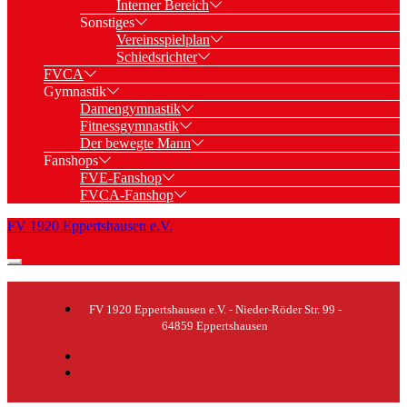
Interner Bereich
Sonstiges
Vereinsspielplan
Schiedsrichter
FVCA
Gymnastik
Damengymnastik
Fitnessgymnastik
Der bewegte Mann
Fanshops
FVE-Fanshop
FVCA-Fanshop
FV 1920 Eppertshausen e.V.
FV 1920 Eppertshausen e.V. - Nieder-Röder Str. 99 -
64859 Eppertshausen