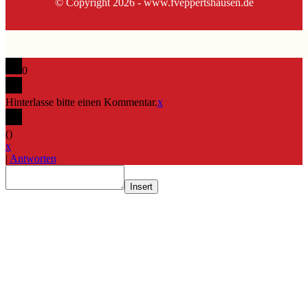
© Copyright 2026 - www.fveppertshausen.de
0
Hinterlasse bitte einen Kommentar.
x
(
)
x
|
Antworten
Insert