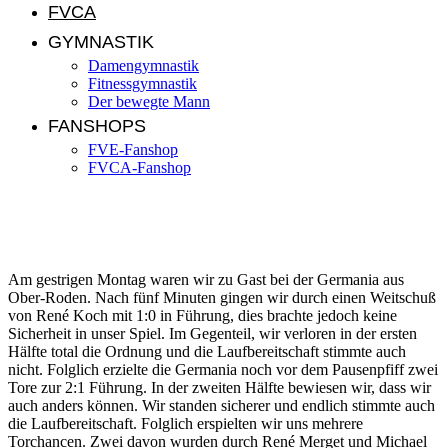
FVCA
GYMNASTIK
Damengymnastik
Fitnessgymnastik
Der bewegte Mann
FANSHOPS
FVE-Fanshop
FVCA-Fanshop
Germ. Ober-Roden – FVE 3:3 (2:1)
Am gestrigen Montag waren wir zu Gast bei der Germania aus
Ober-Roden. Nach fünf Minuten gingen wir durch einen Weitschuß
von René Koch mit 1:0 in Führung, dies brachte jedoch keine
Sicherheit in unser Spiel. Im Gegenteil, wir verloren in der ersten
Hälfte total die Ordnung und die Laufbereitschaft stimmte auch
nicht. Folglich erzielte die Germania noch vor dem Pausenpfiff zwei
Tore zur 2:1 Führung. In der zweiten Hälfte bewiesen wir, dass wir
auch anders können. Wir standen sicherer und endlich stimmte auch
die Laufbereitschaft. Folglich erspielten wir uns mehrere
Torchancen. Zwei davon wurden durch René Merget und Michael