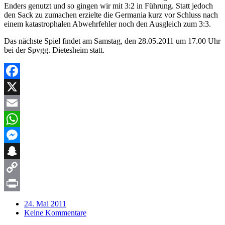
Enders genutzt und so gingen wir mit 3:2 in Führung. Statt jedoch
den Sack zu zumachen erzielte die Germania kurz vor Schluss nach
einem katastrophalen Abwehrfehler noch den Ausgleich zum 3:3.
Das nächste Spiel findet am Samstag, den 28.05.2011 um 17.00 Uhr
bei der Spvgg. Dietesheim statt.
Facebook
X
Email
WhatsApp
Messenger
Snapchat
Copy
Link
Print
24. Mai 2011
Keine Kommentare