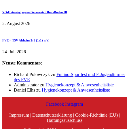
5:3-Heimsieg gegen Germania Ober-Roden III
2. August 2026
FVE – TSV Altheim 2:1 (1:1) n.V.
24. Juli 2026
Neuste Kommentare
Richard Polowczyk
zu
Funino-Sportfest und F-Jugendturnier
des FVE
Administrator
zu
Hygienekonzept & Anwesenheitsliste
Daniel Elhs
zu
Hygienekonzept & Anwesenheitsliste
Facebook
Instagram
Impressum
|
Datenschutzerklärung
|
Cookie-Richtlinie (EU)
|
Haftungsausschluss