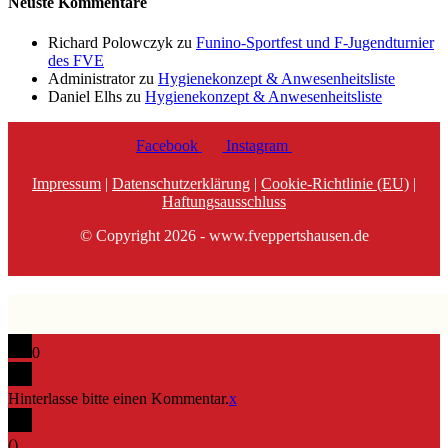
Neuste Kommentare
Richard Polowczyk
zu
Funino-Sportfest und F-Jugendturnier
des FVE
Administrator
zu
Hygienekonzept & Anwesenheitsliste
Daniel Elhs
zu
Hygienekonzept & Anwesenheitsliste
Facebook
Instagram
Impressum
|
Datenschutzerklärung
|
Cookie-Richtlinie (EU)
|
Haftungsausschluss
© Copyright 2026 - www.fveppertshausen.de
0
Hinterlasse bitte einen Kommentar.
x
(
)