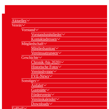
Aktuelles
Verein
Vorstand
Vorstandsmitglieder
Kontaktadressen
Mitgliedschaft
Mitgliedsantrag
Vereinssatzungen
Geschichte
Chronik (bis 2020)
Historische Fotos
Vereinshymne
FVE-News
Sonstiges
Anfahrt
Gaststätte
Förderverein
Vereinskalender
Downloads
Fußball