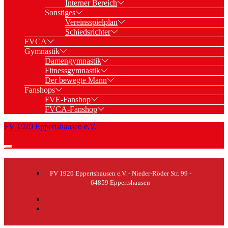
Interner Bereich
Sonstiges
Vereinsspielplan
Schiedsrichter
FVCA
Gymnastik
Damengymnastik
Fitnessgymnastik
Der bewegte Mann
Fanshops
FVE-Fanshop
FVCA-Fanshop
FV 1920 Eppertshausen e.V.
FV 1920 Eppertshausen e.V. - Nieder-Röder Str. 99 -
64859 Eppertshausen