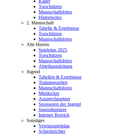
Kader
Torschützen
Mannschaftsfotos
Historisches
2. Mannschaft
Tabelle & Ergebnisse
Torschützen
Mannschaftsfotos
Alte Herren
Spielplan 2025
Torschützen
Mannschaftsfotos
Abteilungsleitung
Jugend
Tabellen & Ergebnisse
Trainingszeiten
Mannschaftsfotos
Minikicker
Ansprechpartner
Sponsoren der Jugend
Jugendturniere
Interner Bereich
Sonstiges
Vereinsspielplan
Schiedsrichter