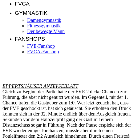
FVCA
GYMNASTIK
Damengymnastik
Fitnessgymnastik
Der bewegte Mann
FANSHOPS
FVE-Fanshop
FVCA-Fanshop
Hassia Dieburg 1b – FV Eppertshausen 2:5 (1:2)
EPPERTSHÄUSER ANZEIGEBLATT
Gleich zu Beginn der Partie hatte der FVE 2 dicke Chancen zur
Führung, die aber nicht genutzt wurden. Im Gegenteil, mit der 1.
Chance trafen die Gastgeber zum 1:0. Wer jetzt gedacht hat, dass
der FVE geschockt ist, hat sich getäuscht. Sie erhöhten den Druck
konnten sich in der 32. Minute endlich über den Ausgleich freuen.
Sekunden vor dem Halbzeitpfiff ging der Gast mit einem
Distanzschuss sogar in Führung. Nach der Pause erspielte sich der
FVE wieder einige Torchancen, musste aber durch einen
Foulelfmeter den 2:2 Ausgleich hinnehmen. Durch einen Freistoß