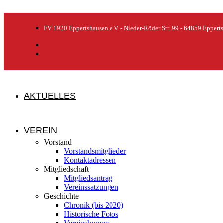
FV 1920 Eppertshausen e.V. - Nieder-Röder Str. 99 - 64859 Eppert
AKTUELLES
VEREIN
Vorstand
Vorstandsmitglieder
Kontaktadressen
Mitgliedschaft
Mitgliedsantrag
Vereinssatzungen
Geschichte
Chronik (bis 2020)
Historische Fotos
Vereinshymne