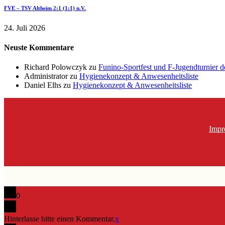
FVE – TSV Altheim 2:1 (1:1) n.V.
24. Juli 2026
Neuste Kommentare
Richard Polowczyk
zu
Funino-Sportfest und F-Jugendturnier 
Administrator
zu
Hygienekonzept & Anwesenheitsliste
Daniel Elhs
zu
Hygienekonzept & Anwesenheitsliste
Impr
0
Hinterlasse bitte einen Kommentar.
x