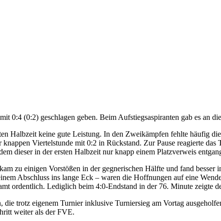
it 0:4 (0:2) geschlagen geben. Beim Aufstiegsaspiranten gab es an di
rsten Halbzeit keine gute Leistung. In den Zweikämpfen fehlte häufig 
er knappen Viertelstunde mit 0:2 in Rückstand. Zur Pause reagierte d
em dieser in der ersten Halbzeit nur knapp einem Platzverweis entgan
am zu einigen Vorstößen in der gegnerischen Hälfte und fand besser in
einem Abschluss ins lange Eck – waren die Hoffnungen auf eine Wende 
amt ordentlich. Lediglich beim 4:0-Endstand in der 76. Minute zeigt
n, die trotz eigenem Turnier inklusive Turniersieg am Vortag ausgehol
ritt weiter als der FVE.