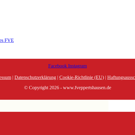
des FVE
Facebook
Instagram
essum
|
Datenschutzerklärung
|
Cookie-Richtlinie (EU)
|
Haftungsaussc
© Copyright 2026 - www.fveppertshausen.de