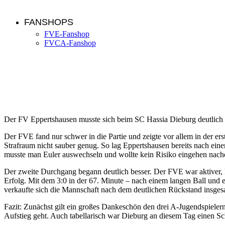
FANSHOPS
FVE-Fanshop
FVCA-Fanshop
Hassia Dieburg – FVE 4:0 (2:0)
Der FV Eppertshausen musste sich beim SC Hassia Dieburg deutlich m
Der FVE fand nur schwer in die Partie und zeigte vor allem in der e
Strafraum nicht sauber genug. So lag Eppertshausen bereits nach ein
musste man Euler auswechseln und wollte kein Risiko eingehen nachd
Der zweite Durchgang begann deutlich besser. Der FVE war aktiver, k
Erfolg. Mit dem 3:0 in der 67. Minute – nach einem langen Ball und 
verkaufte sich die Mannschaft nach dem deutlichen Rückstand insges
Fazit: Zunächst gilt ein großes Dankeschön den drei A-Jugendspieler
Aufstieg geht. Auch tabellarisch war Dieburg an diesem Tag einen Sch