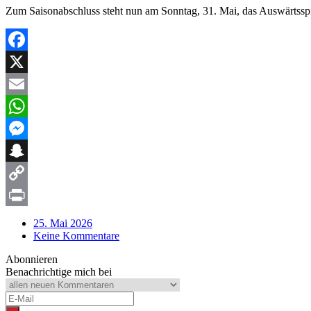
Zum Saisonabschluss steht nun am Sonntag, 31. Mai, das Auswärtsspi
Facebook
X
Email
WhatsApp
Messenger
Snapchat
Copy
Link
Print
25. Mai 2026
Keine Kommentare
Abonnieren
Benachrichtige mich bei