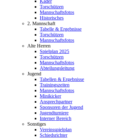
Kader
Torschützen
Mannschaftsfotos
Historisches
2. Mannschaft
Tabelle & Ergebnisse
Torschützen
Mannschaftsfotos
Alte Herren
Spielplan 2025
Torschützen
Mannschaftsfotos
Abteilungsleitung
Jugend
Tabellen & Ergebnisse
Trainingszeiten
Mannschaftsfotos
Minikicker
Ansprechpartner
Sponsoren der Jugend
Jugendturniere
Interner Bereich
Sonstiges
Vereinsspielplan
Schiedsrichter