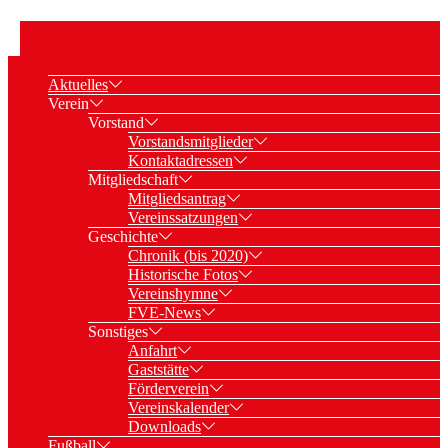
Aktuelles
Verein
Vorstand
Vorstandsmitglieder
Kontaktadressen
Mitgliedschaft
Mitgliedsantrag
Vereinssatzungen
Geschichte
Chronik (bis 2020)
Historische Fotos
Vereinshymne
FVE-News
Sonstiges
Anfahrt
Gaststätte
Förderverein
Vereinskalender
Downloads
Fußball