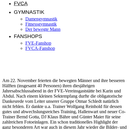
FVCA
GYMNASTIK
Damengymnastik
Fitnessgymnastik
Der bewegte Mann
FANSHOPS
FVE-Fanshop
FVCA-Fanshop
Jahresabschlussabend 2019
Am 22. November feierten die bewegten Männer und ihre besseren
Hälften (insgesamt 40 Personen) ihren diesjährigen
Jahresabschlussabend in der FVE-Vereinsgaststätte bei Karin und
Abdul. Nach einem kleinen Sektempfang durfte die obligatorische
Dankesrede vom Leiter unserer Gruppe Otmar Schledt natürlich
nicht fehlen. Er dankte u.a. Trainer Wolfgang Reinhold für dessen
gutes und abwechslungsreiches Training, Hallenwart und neuer Co-
Trainer Bernd Gotta, DJ Klaus Bähre und Günter Maier für seine
zahlreichen Fotoeinlagen. Ein schon traditionelles Highlight der
ganz besonderen Art war auch in diesem Jahr wieder die Bilder- und