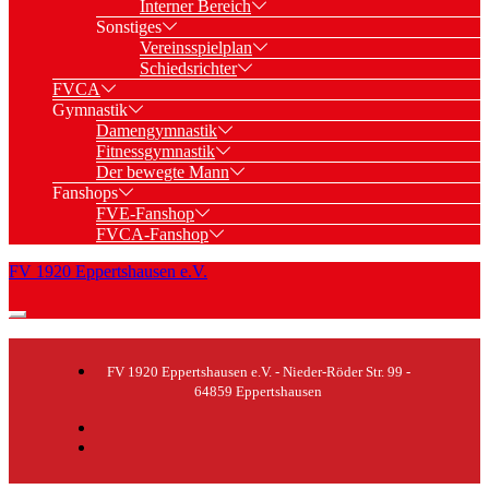
Interner Bereich
Sonstiges
Vereinsspielplan
Schiedsrichter
FVCA
Gymnastik
Damengymnastik
Fitnessgymnastik
Der bewegte Mann
Fanshops
FVE-Fanshop
FVCA-Fanshop
FV 1920 Eppertshausen e.V.
FV 1920 Eppertshausen e.V. - Nieder-Röder Str. 99 -
64859 Eppertshausen