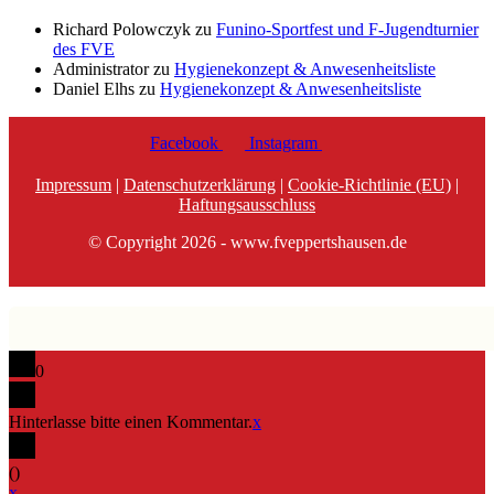
Richard Polowczyk
zu
Funino-Sportfest und F-Jugendturnier
des FVE
Administrator
zu
Hygienekonzept & Anwesenheitsliste
Daniel Elhs
zu
Hygienekonzept & Anwesenheitsliste
Facebook
Instagram
Impressum
|
Datenschutzerklärung
|
Cookie-Richtlinie (EU)
|
Haftungsausschluss
© Copyright 2026 - www.fveppertshausen.de
0
Hinterlasse bitte einen Kommentar.
x
(
)
x