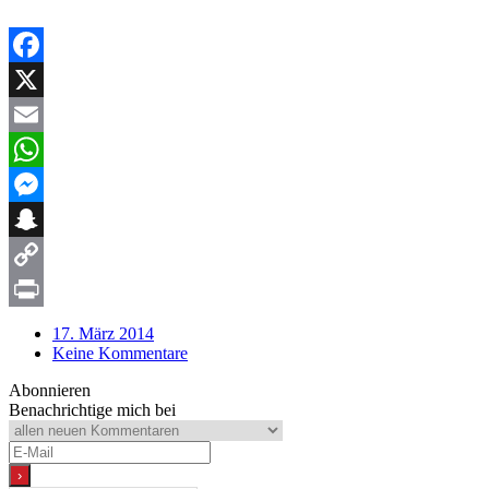
Facebook
X
Email
WhatsApp
Messenger
Snapchat
Copy
Link
Print
17. März 2014
Keine Kommentare
Abonnieren
Benachrichtige mich bei