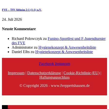
FVE – TSV Altheim 2:1 (1:1) n.V.
24. Juli 2026
Neuste Kommentare
Richard Polowczyk
zu
Funino-Sportfest und F-Jugendturnier
des FVE
Administrator
zu
Hygienekonzept & Anwesenheitsliste
Daniel Elhs
zu
Hygienekonzept & Anwesenheitsliste
Facebook
Instagram
Impressum
|
Datenschutzerklärung
|
Cookie-Richtlinie (EU)
|
Haftungsausschluss
© Copyright 2026 - www.fveppertshausen.de