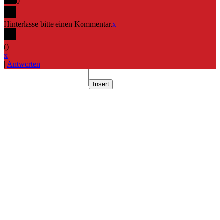
0
Hinterlasse bitte einen Kommentar.
x
(
)
x
|
Antworten
Insert