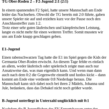
TG Ober-Roden 2 – F2-Jugend 2:1 (2:1)
In einem spannenden F2 Spiel, hatte unsere Mannschaft am Ende
leider das Nachsehen. Obwohl die TG bereits mit 2:0 führte, gaben
unsere Spieler nie auf und erzielten kurz vor der Pause noch den
Anschlusstreffer zum 1:2.
Trotz einer sehr guten läuferischen und kämpferischen Leistung,
langte es nicht mehr für einen weiteren Treffer. Somit mussten wir
uns am Ende knapp geschlagen geben.
E1-Jugend
Einen rabenschwarzen Tag hatte die E1 im Spiel gegen die Kids der
Germania Ober-Roden erwischt. An diesem Tage fehlte es einfach
an allem, weder läuferisch oder spielerisch zeigte man auch nur
Ansatzweise das, was man eigentlich kann. Und wenn man dann
auch nach dem 0:2 die Gegenwehr einstellt und lustlos kickt – dann
kommt am Ende eine verdiente 0:8 Niederlage heraus. Die
Mannschaft kann sich dabei noch bei ihren 2 Mädels, Johanna und
Jule, bedanken, dass das Debakel nicht noch größer wurde.
B-Jugend unterliegt in Unterzahl unglücklich mit 0:1
Nachdem die B-Jugendlichen des FV Eppertshausen unter der