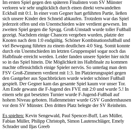
Im ersten Spiel gegen den späteren Finalisten vom SV Münster
verloren wir sehr unglücklich durch einen direkt verwandelten
Eckball mit 0:1. In einer vom Gegner hart geführten Partie, ließen
sich unsere Kinder den Schneid abkaufen. Trotzdem war das Spiel
jederzeit offen und ein Unentschieden wäre verdient gewesen. Im
zweiten Spiel gegen die Spvgg. Groß-Umstadt wurde toller Fußball
gezeigt. Nachdem einige Chancen vergeben wurden, platzte der
Knoten nach dem 1:0 endgültig. Schöner Kombinationsfußball und
viel Bewegung führten zu einem deutlichen 4:0 Sieg. Somit konnte
durch ein Unentschieden im letzten Gruppenspiel sogar noch das
Halbfinale erreicht werden. Leider fanden unsere Spieler hier nicht
so in das Spiel hinein. Die Möglichkeit ins Halbfinale zu kommen
machte offensichtlich einige Spieler nervös. So unterlag man dem
FSV Groß-Zimmern verdient mit 1:3. Im Platzierungsspiel gegen
den Gastgeber aus Spachbrücken wurde wieder schöner Fußball
gespielt. Der Gegner kam das gesamte Spiel kaum vor unser Tor.
Am Ende gewann die F-Jugend des FVE mit 2:0 und wurde 5.! In
einem sehr gut besetzten Turnier wurde F-Jugend-Fußball auf
hohem Niveau geboten. Hallenmeister wurde GSV Gundernhausen
vor dem SV Münster. Den dritten Platz belegte der SV Reinheim.
Es spielten:
Kevin Sengewald, Paul Spencer-Buff, Lars Müller,
Fabian Müller, Philipp Christoph, Simon Lautenschläger, Emely
Schrader und Iljas Greeb