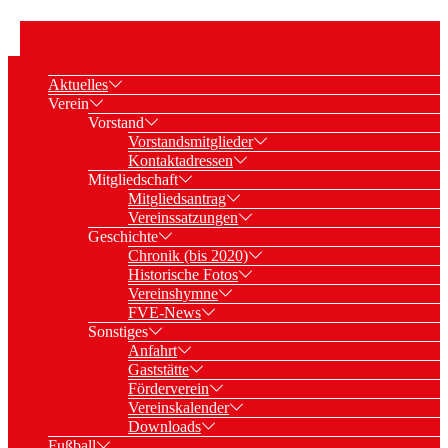
Aktuelles
Verein
Vorstand
Vorstandsmitglieder
Kontaktadressen
Mitgliedschaft
Mitgliedsantrag
Vereinssatzungen
Geschichte
Chronik (bis 2020)
Historische Fotos
Vereinshymne
FVE-News
Sonstiges
Anfahrt
Gaststätte
Förderverein
Vereinskalender
Downloads
Fußball