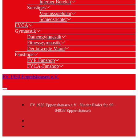
Interner Bereich
Sonstiges
Vereinsspielplan
Schiedsrichter
FVCA
Gymnastik
Damengymnastik
Fitnessgymnastik
Der bewegte Mann
Fanshops
FVE-Fanshop
FVCA-Fanshop
FV 1920 Eppertshausen e.V.
FV 1920 Eppertshausen e.V. - Nieder-Röder Str. 99 -
64859 Eppertshausen