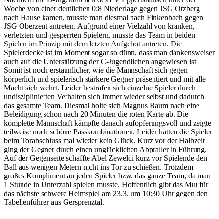
Woche von einer deutlichen 0:8 Niederlage gegen JSG Otzberg
nach Hause kamen, musste man diesmal nach Finkenbach gegen
JSG Oberzent antreten. Aufgrund einer Vielzahl von kranken,
verletzten und gesperrten Spielern, musste das Team in beiden
Spielen im Prinzip mit dem letzten Aufgebot antreten. Die
Spielerdecke ist im Moment sogar so dünn, dass man dankensweiser
auch auf die Unterstützung der C-Jugendlichen angewiesen ist.
Somit ist noch erstaunlicher, wie die Mannschaft sich gegen
körperlich und spielerisch stärkere Gegner präsentiert und mit alle
Macht sich wehrt. Leider bestrafen sich einzelne Spieler durch
undisziplinierten Verhalten sich immer wieder selbst und dadurch
das gesamte Team. Diesmal holte sich Magnus Baum nach eine
Beleidigung schon nach 20 Minuten die roten Karte ab. Die
komplette Mannschaft kämpfte danach aufopferungsvoll und zeigte
teilweise noch schöne Passkombinationen. Leider hatten die Spieler
beim Torabschluss mal wieder kein Glück. Kurz vor der Halbzeit
ging der Gegner durch einen unglücklichen Abpraller in Führung.
Auf der Gegenseite schaffte Abel Zeweldi kurz vor Spielende den
Ball aus wenigen Metern nicht ins Tor zu schießen. Trotzdem
großes Kompliment an jeden Spieler bzw. das ganze Team, da man
1 Stunde in Unterzahl spielen musste. Hoffentlich gibt das Mut für
das nächste schwere Heimspiel am 23.3. um 10:30 Uhr gegen den
Tabellenführer aus Gersprenztal.