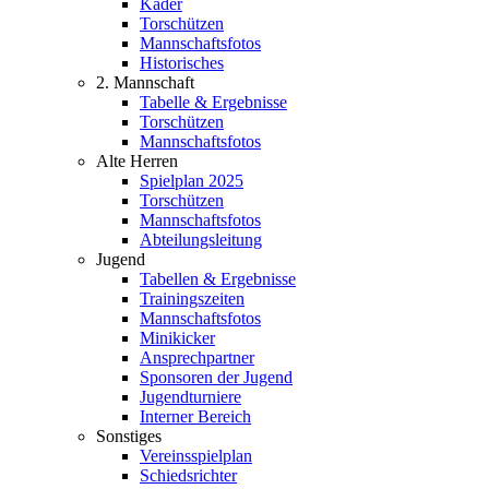
Kader
Torschützen
Mannschaftsfotos
Historisches
2. Mannschaft
Tabelle & Ergebnisse
Torschützen
Mannschaftsfotos
Alte Herren
Spielplan 2025
Torschützen
Mannschaftsfotos
Abteilungsleitung
Jugend
Tabellen & Ergebnisse
Trainingszeiten
Mannschaftsfotos
Minikicker
Ansprechpartner
Sponsoren der Jugend
Jugendturniere
Interner Bereich
Sonstiges
Vereinsspielplan
Schiedsrichter