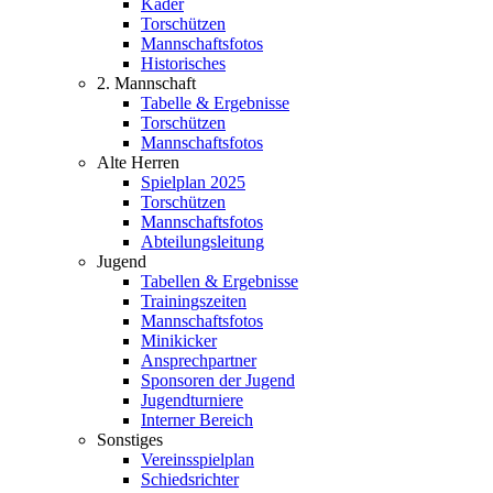
Kader
Torschützen
Mannschaftsfotos
Historisches
2. Mannschaft
Tabelle & Ergebnisse
Torschützen
Mannschaftsfotos
Alte Herren
Spielplan 2025
Torschützen
Mannschaftsfotos
Abteilungsleitung
Jugend
Tabellen & Ergebnisse
Trainingszeiten
Mannschaftsfotos
Minikicker
Ansprechpartner
Sponsoren der Jugend
Jugendturniere
Interner Bereich
Sonstiges
Vereinsspielplan
Schiedsrichter