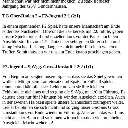
Mannschaft war hier nicht mehr möglich. Zu stark ist dieser
Jahrgang des GSV Gundernhausen.
TG Ober-Roden 2 – F2-Jugend 2:1 (2:1)
In einem spannenden F2 Spiel, hatte unsere Mannschaft am Ende
leider das Nachsehen. Obwohl die TG bereits mit 2:0 führte, gaben
unsere Spieler nie auf und erzielten kurz vor der Pause noch den
Anschlusstreffer zum 1:2. Trotz einer sehr guten läuferischen und
kämpferischen Leistung, langte es nicht mehr für einen weiteren
Treffer. Somit mussten wir uns am Ende knapp geschlagen geben.
F2-Jugend – SpVgg. Gross-Umstadt 2 2:2 (1:1)
Von Beginn an zeigten unsere Spieler, dass sie das Spiel gewinnen
wollten. Mit großem Laufeinsatz und Spaß am Fußball spielen,
rannten und kämpften sie. Leider nutzen sie ihre leichten
Feldvorteile nicht aus und so ging die SpVgg mit 1:0 in Führung. Es
dauerte aber nur fünf Minuten bis wir den Ausgleich erzielten. Auch
in der zweiten Halbzeit spielte unsere Mannschaft couragiert weiter.
Leider belohnten sie sich nicht und so ging unser Gast aus Gross-
Umstadt kurz vor Ende wieder in Führung. Aber auch das warf uns
nicht aus der Bahn und so kamen wir noch zu dem viel umjubelten
Ausgleich. Macht weiter so!