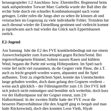
herausgespielter 1:2 Anschluss- bzw. Ehrentreffer. Beginnend beim
stark aufspielenden Torwart Marc Garbella wurde der Ball über die
rechte Seite durch ein schnelles Kombinationsspiel nach vorne
getragen. Leider rufen die Jungs aber zu selten ihr können ab und
verursachen im Gegenzug zu viele individuelle Fehler. Trotzdem hat
auch diesmal wieder die Einstelllung gestimmt und vielleicht kommt
ja irgendwann auch mal wieder das Glück nach Eppertshausen
zurück.
E2-Jugend
Am Samstag fuhr die E2 des FVE krankheitsbedingt mit nur einem
Auswechselspieler zum Auswärtsspiel gegen Richen/Semd. Bei
regenverhangenem Himmel, hohem nassen Rasen und kühlem
Wind, begann die Partie mit wenig Höhepunkten. Im Spiel nach
vorne lief nicht viel zusammen, da die Gegner viele Pässe, die z.T.
auch zu leicht gespielt worden waren, abpassten und ihr Spiel
aufbauten. Trotz zu zögerlichem Spiel, konnte das Unentschieden
lange gehalten werden, doch dann gelang den Gegnern verdient –
wenn auch glücklich – der Führungstreffer zum 1:0. Der FVE ließ
sich jedoch nicht entmutigen und bemühte sich weiterhin, doch kurz
vor der Halbzeitpause traf der Gegner erneut, zum 2:0
Halbzeitstand. In der zweiten Hälfte hatte der FVE zwar die
besseren Platzverhältnisse (für den Angriff ging es bergab und man
hatte Rückenwind), doch dies konnten Leon Vieth, Hiyab