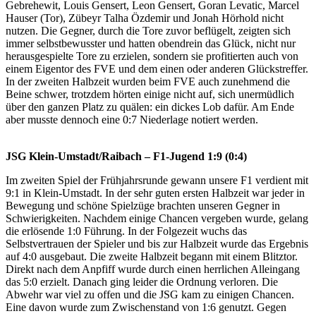
Gebrehewit, Louis Gensert, Leon Gensert, Goran Levatic, Marcel
Hauser (Tor), Zübeyr Talha Özdemir und Jonah Hörhold nicht
nutzen. Die Gegner, durch die Tore zuvor beflügelt, zeigten sich
immer selbstbewusster und hatten obendrein das Glück, nicht nur
herausgespielte Tore zu erzielen, sondern sie profitierten auch von
einem Eigentor des FVE und dem einen oder anderen Glückstreffer.
In der zweiten Halbzeit wurden beim FVE auch zunehmend die
Beine schwer, trotzdem hörten einige nicht auf, sich unermüdlich
über den ganzen Platz zu quälen: ein dickes Lob dafür. Am Ende
aber musste dennoch eine 0:7 Niederlage notiert werden.
JSG Klein-Umstadt/Raibach – F1-Jugend 1:9 (0:4)
Im zweiten Spiel der Frühjahrsrunde gewann unsere F1 verdient mit
9:1 in Klein-Umstadt. In der sehr guten ersten Halbzeit war jeder in
Bewegung und schöne Spielzüge brachten unseren Gegner in
Schwierigkeiten. Nachdem einige Chancen vergeben wurde, gelang
die erlösende 1:0 Führung. In der Folgezeit wuchs das
Selbstvertrauen der Spieler und bis zur Halbzeit wurde das Ergebnis
auf 4:0 ausgebaut. Die zweite Halbzeit begann mit einem Blitztor.
Direkt nach dem Anpfiff wurde durch einen herrlichen Alleingang
das 5:0 erzielt. Danach ging leider die Ordnung verloren. Die
Abwehr war viel zu offen und die JSG kam zu einigen Chancen.
Eine davon wurde zum Zwischenstand von 1:6 genutzt. Gegen