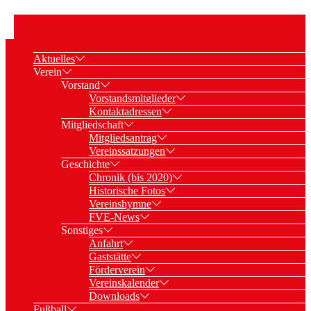
Aktuelles
Verein
Vorstand
Vorstandsmitglieder
Kontaktadressen
Mitgliedschaft
Mitgliedsantrag
Vereinssatzungen
Geschichte
Chronik (bis 2020)
Historische Fotos
Vereinshymne
FVE-News
Sonstiges
Anfahrt
Gaststätte
Förderverein
Vereinskalender
Downloads
Fußball