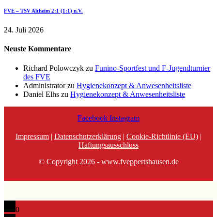
FVE – TSV Altheim 2:1 (1:1) n.V.
24. Juli 2026
Neuste Kommentare
Richard Polowczyk
zu
Funino-Sportfest und F-Jugendturnier
des FVE
Administrator
zu
Hygienekonzept & Anwesenheitsliste
Daniel Elhs
zu
Hygienekonzept & Anwesenheitsliste
Facebook
Instagram
Impressum
|
Datenschutzerklärung
|
Cookie-Richtlinie (EU)
|
Haftungsausschluss
© Copyright 2026 - www.fveppertshausen.de
0