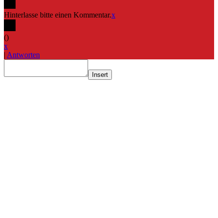
Hinterlasse bitte einen Kommentar.
x
(
)
x
|
Antworten
Insert