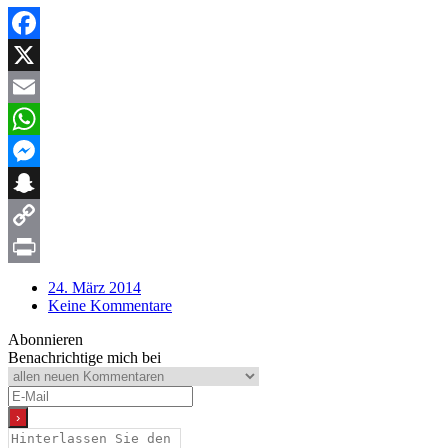
Facebook
X
Email
WhatsApp
Messenger
Snapchat
Copy
Link
Print
24. März 2014
Keine Kommentare
Abonnieren
Benachrichtige mich bei