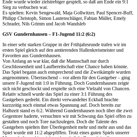
Ende wurde wieder zielstrebiger gespielt, so daß am Ende ein 9:1
Sieg zu verbuchen war.
Es spielten: Kevin Sengewald, Maja Gollwitzer, Paul Spencer-Buff,
Philipp Christoph, Simon Lautenschläger, Fabian Müller, Emely
Schrader, Nils Grimm und Jacob Wandsleb
GSV Gundernhausen – F1-Jugend 11:2 (6:2)
In einer sehr starken Gruppe in der Frühjahrsrunde trafen wir im
ersten Spiel gleich auf den amtierenden Hallenkreismeister und
Favoriten aus Gundernhausen.
Von Anfang an war klar, daß die Mannschaft nur durch
Geschlossenheit und Laufbereitschaft eine Chance haben könnte.
Das Spiel begann auch entsprechend und die Zweikämpfe wurden
angenommen. Überraschend – vor allem für den Gastgeber – ging
unsere F-Jugend mit 1:0 in Führung. Doch Gundernhausen zeigte
sich nicht geschockt und erspielte sich eine Vielzahl von Chancen.
Relativ schnell wurde das Spiel zu einer 3:1 Führung des
Gastgebers gedreht. Ein direkt verwandelter Eckball brachte
kurzzeitig noch einmal etwas Spannung auf. Doch bereits zur
Halbzeit stand es 6:2. Während Gundernhausen noch über die zwei
Gegentore haderte, versuchten wir mit Schwung das Spiel offen zu
gestalten und noch Tore nachzulegen. Doch die Talente des
Gastgebers spielten ihre Überlegenheit mehr und mehr aus und das
Spiel wurde mit 11:2 abgepfiffen. Trotz eines guten Spiels unserer