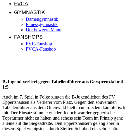
FVCA
GYMNASTIK
Damengymnastik
Fitnessgymnastik
Der bewegte Mann
FANSHOPS
FVE-Fanshop
FVCA-Fanshop
Jugendnews KW 13/2014
B-Jugend verliert gegen Tabellenführer aus Gersprenztal mit
1:5
Auch im 7. Spiel in Folge gingen die B-Jugendlichen des FV
Eppertshausen als Verlierer vom Platz. Gegen den souveränen
Tabellenführer aus dem Odenwald hielt man trotzdem kämpferisch
mit. Der Einsatz stimmte wieder. Jedoch war der gegnerische
Topstürmer nicht zu halten und schoss sein Team im Prinzip ganz
alleine auf die Siegesstraße. Den Eppertshäusern gelang aber in
diesem Spiel wenigstens durch Steffen Schubert ein sehr schön