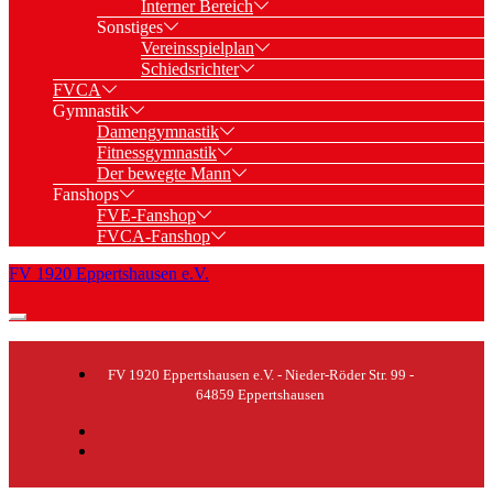
Interner Bereich
Sonstiges
Vereinsspielplan
Schiedsrichter
FVCA
Gymnastik
Damengymnastik
Fitnessgymnastik
Der bewegte Mann
Fanshops
FVE-Fanshop
FVCA-Fanshop
FV 1920 Eppertshausen e.V.
FV 1920 Eppertshausen e.V. - Nieder-Röder Str. 99 -
64859 Eppertshausen