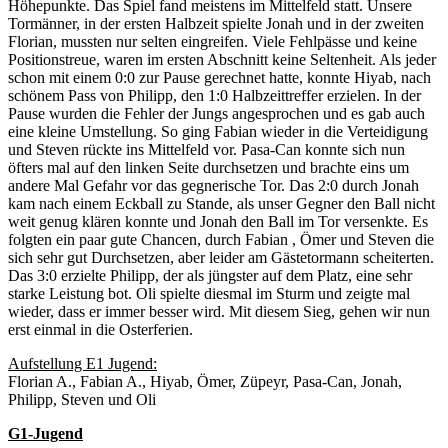
Höhepunkte. Das Spiel fand meistens im Mittelfeld statt. Unsere
Tormänner, in der ersten Halbzeit spielte Jonah und in der zweiten
Florian, mussten nur selten eingreifen. Viele Fehlpässe und keine
Positionstreue, waren im ersten Abschnitt keine Seltenheit. Als jeder
schon mit einem 0:0 zur Pause gerechnet hatte, konnte Hiyab, nach
schönem Pass von Philipp, den 1:0 Halbzeittreffer erzielen. In der
Pause wurden die Fehler der Jungs angesprochen und es gab auch
eine kleine Umstellung. So ging Fabian wieder in die Verteidigung
und Steven rückte ins Mittelfeld vor. Pasa-Can konnte sich nun
öfters mal auf den linken Seite durchsetzen und brachte eins um
andere Mal Gefahr vor das gegnerische Tor. Das 2:0 durch Jonah
kam nach einem Eckball zu Stande, als unser Gegner den Ball nicht
weit genug klären konnte und Jonah den Ball im Tor versenkte. Es
folgten ein paar gute Chancen, durch Fabian , Ömer und Steven die
sich sehr gut Durchsetzen, aber leider am Gästetormann scheiterten.
Das 3:0 erzielte Philipp, der als jüngster auf dem Platz, eine sehr
starke Leistung bot. Oli spielte diesmal im Sturm und zeigte mal
wieder, dass er immer besser wird. Mit diesem Sieg, gehen wir nun
erst einmal in die Osterferien.
Aufstellung E1 Jugend:
Florian A., Fabian A., Hiyab, Ömer, Züpeyr, Pasa-Can, Jonah,
Philipp, Steven und Oli
G1-Jugend