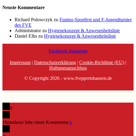
Neuste Kommentare
Richard Polowczyk
zu
Funino-Sportfest und F-Jugendturnier
des FVE
Administrator
zu
Hygienekonzept & Anwesenheitsliste
Daniel Elhs
zu
Hygienekonzept & Anwesenheitsliste
Facebook
Instagram
Impressum
|
Datenschutzerklärung
|
Cookie-Richtlinie (EU)
|
Haftungsausschluss
© Copyright 2026 - www.fveppertshausen.de
0
Hinterlasse bitte einen Kommentar.
x