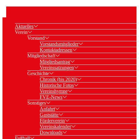
Aktuelles
Verein
Vorstand
Vorstandsmitglieder
Kontaktadressen
Mitgliedschaft
Mitgliedsantrag
Vereinssatzungen
Geschichte
Chronik (bis 2020)
Historische Fotos
Vereinshymne
FVE-News
Sonstiges
Anfahrt
Gaststätte
Förderverein
Vereinskalender
Downloads
Fußball