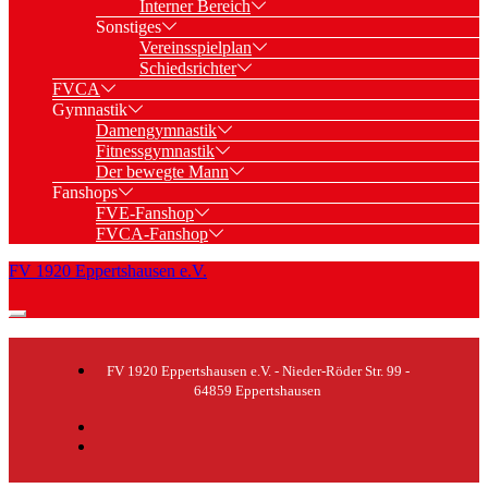
Interner Bereich
Sonstiges
Vereinsspielplan
Schiedsrichter
FVCA
Gymnastik
Damengymnastik
Fitnessgymnastik
Der bewegte Mann
Fanshops
FVE-Fanshop
FVCA-Fanshop
FV 1920 Eppertshausen e.V.
FV 1920 Eppertshausen e.V. - Nieder-Röder Str. 99 -
64859 Eppertshausen