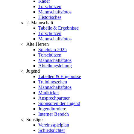
Kader
Torschützen
Mannschaftsfotos
Historisches
2. Mannschaft
Tabelle & Ergebnisse
Torschützen
Mannschaftsfotos
Alte Herren
Spielplan 2025
Torschützen
Mannschaftsfotos
Abteilungsleitung
Jugend
Tabellen & Ergebnisse
Trainingszeiten
Mannschaftsfotos
Minikicker
Ansprechpartner
Sponsoren der Jugend
Jugendturniere
Interner Bereich
Sonstiges
Vereinsspielplan
Schiedsrichter