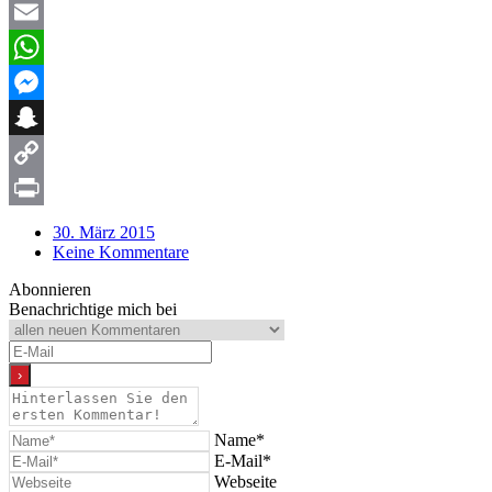
X
Email
WhatsApp
Messenger
Snapchat
Copy
Link
Print
30. März 2015
Keine Kommentare
Abonnieren
Benachrichtige mich bei
Name*
E-Mail*
Webseite