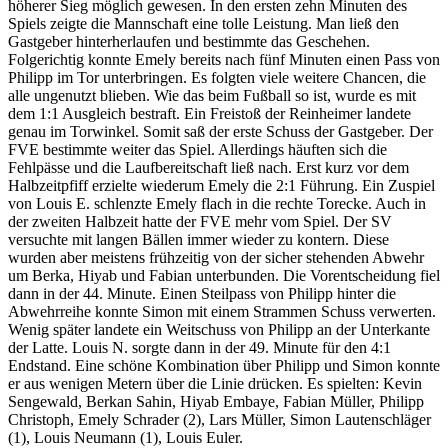
höherer Sieg möglich gewesen. In den ersten zehn Minuten des
Spiels zeigte die Mannschaft eine tolle Leistung. Man ließ den
Gastgeber hinterherlaufen und bestimmte das Geschehen.
Folgerichtig konnte Emely bereits nach fünf Minuten einen Pass von
Philipp im Tor unterbringen. Es folgten viele weitere Chancen, die
alle ungenutzt blieben. Wie das beim Fußball so ist, wurde es mit
dem 1:1 Ausgleich bestraft. Ein Freistoß der Reinheimer landete
genau im Torwinkel. Somit saß der erste Schuss der Gastgeber. Der
FVE bestimmte weiter das Spiel. Allerdings häuften sich die
Fehlpässe und die Laufbereitschaft ließ nach. Erst kurz vor dem
Halbzeitpfiff erzielte wiederum Emely die 2:1 Führung. Ein Zuspiel
von Louis E. schlenzte Emely flach in die rechte Torecke. Auch in
der zweiten Halbzeit hatte der FVE mehr vom Spiel. Der SV
versuchte mit langen Bällen immer wieder zu kontern. Diese
wurden aber meistens frühzeitig von der sicher stehenden Abwehr
um Berka, Hiyab und Fabian unterbunden. Die Vorentscheidung fiel
dann in der 44. Minute. Einen Steilpass von Philipp hinter die
Abwehrreihe konnte Simon mit einem Strammen Schuss verwerten.
Wenig später landete ein Weitschuss von Philipp an der Unterkante
der Latte. Louis N. sorgte dann in der 49. Minute für den 4:1
Endstand. Eine schöne Kombination über Philipp und Simon konnte
er aus wenigen Metern über die Linie drücken. Es spielten: Kevin
Sengewald, Berkan Sahin, Hiyab Embaye, Fabian Müller, Philipp
Christoph, Emely Schrader (2), Lars Müller, Simon Lautenschläger
(1), Louis Neumann (1), Louis Euler.