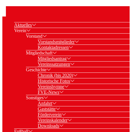
Aktuelles
Verein
Vorstand
Vorstandsmitglieder
Kontaktadressen
Mitgliedschaft
Mitgliedsantrag
Vereinssatzungen
Geschichte
Chronik (bis 2020)
Historische Fotos
Vereinshymne
FVE-News
Sonstiges
Anfahrt
Gaststätte
Förderverein
Vereinskalender
Downloads
Fußball