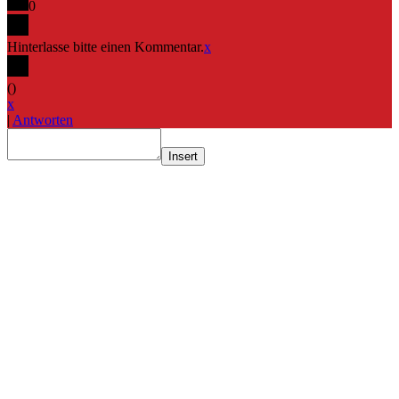
0
Hinterlasse bitte einen Kommentar.
x
(
)
x
|
Antworten
Insert