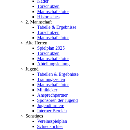
Kader
Torschützen
Mannschaftsfotos
Historisches
2. Mannschaft
Tabelle & Ergebnisse
Torschützen
Mannschaftsfotos
Alte Herren
Spielplan 2025
Torschützen
Mannschaftsfotos
Abteilungsleitung
Jugend
Tabellen & Ergebnisse
Trainingszeiten
Mannschaftsfotos
Minikicker
Ansprechpartner
Sponsoren der Jugend
Jugendturniere
Interner Bereich
Sonstiges
Vereinsspielplan
Schiedsrichter