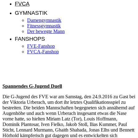
FVCA
GYMNASTIK
Damengymnastik
Fitnessgymnastik
Der bewegte Mann
FANSHOPS
FVE-Fanshop
FVCA-Fanshop
Jugendnews KW 39/2016
Spannendes G-Jugend Duell
Die G-Jugend des FVE war am Samstag, den 24.9.2016 zu Gast bei
der Viktoria Urberach, um dort ihr letztes Qualifikationsspiel zu
bestreiten. Die beiden Mannschaften begegneten sich annähernd auf
Augenhöhe und auch wenn Urberach insgesamt etwas die Nase
vorne hatte, so hielten Miriam Latz (Tor), Louis Hoffmann,
Dominik Plantosar, Iven Fielko, Jakob Stoll, Ilias Kummer, Paul
Sticht, Lennard Murmann, Ghaith Shahada, Jonas Elhs und Bennett
Hörhold kämpferisch gut dagegen und es entwickelten sich