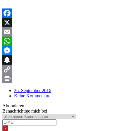
Facebook
X
Email
WhatsApp
Messenger
Snapchat
Copy
Link
Print
26. September 2016
Keine Kommentare
Abonnieren
Benachrichtige mich bei