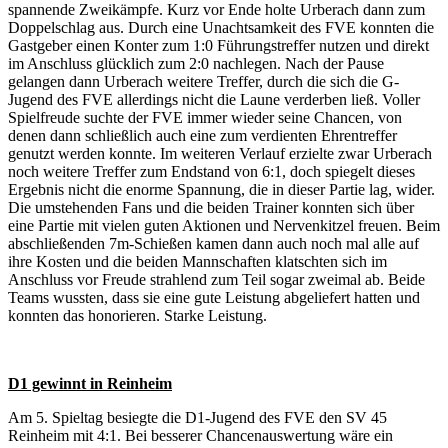
spannende Zweikämpfe. Kurz vor Ende holte Urberach dann zum
Doppelschlag aus. Durch eine Unachtsamkeit des FVE konnten die
Gastgeber einen Konter zum 1:0 Führungstreffer nutzen und direkt
im Anschluss glücklich zum 2:0 nachlegen. Nach der Pause
gelangen dann Urberach weitere Treffer, durch die sich die G-
Jugend des FVE allerdings nicht die Laune verderben ließ. Voller
Spielfreude suchte der FVE immer wieder seine Chancen, von
denen dann schließlich auch eine zum verdienten Ehrentreffer
genutzt werden konnte. Im weiteren Verlauf erzielte zwar Urberach
noch weitere Treffer zum Endstand von 6:1, doch spiegelt dieses
Ergebnis nicht die enorme Spannung, die in dieser Partie lag, wider.
Die umstehenden Fans und die beiden Trainer konnten sich über
eine Partie mit vielen guten Aktionen und Nervenkitzel freuen. Beim
abschließenden 7m-Schießen kamen dann auch noch mal alle auf
ihre Kosten und die beiden Mannschaften klatschten sich im
Anschluss vor Freude strahlend zum Teil sogar zweimal ab. Beide
Teams wussten, dass sie eine gute Leistung abgeliefert hatten und
konnten das honorieren. Starke Leistung.
D1 gewinnt in Reinheim
Am 5. Spieltag besiegte die D1-Jugend des FVE den SV 45
Reinheim mit 4:1. Bei besserer Chancenauswertung wäre ein