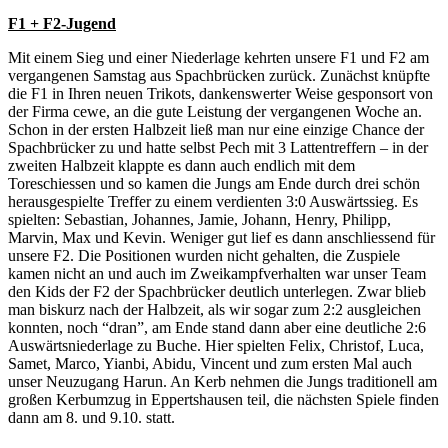
F1 + F2-Jugend
Mit einem Sieg und einer Niederlage kehrten unsere F1 und F2 am
vergangenen Samstag aus Spachbrücken zurück. Zunächst knüpfte
die F1 in Ihren neuen Trikots, dankenswerter Weise gesponsort von
der Firma cewe, an die gute Leistung der vergangenen Woche an.
Schon in der ersten Halbzeit ließ man nur eine einzige Chance der
Spachbrücker zu und hatte selbst Pech mit 3 Lattentreffern – in der
zweiten Halbzeit klappte es dann auch endlich mit dem
Toreschiessen und so kamen die Jungs am Ende durch drei schön
herausgespielte Treffer zu einem verdienten 3:0 Auswärtssieg. Es
spielten: Sebastian, Johannes, Jamie, Johann, Henry, Philipp,
Marvin, Max und Kevin. Weniger gut lief es dann anschliessend für
unsere F2. Die Positionen wurden nicht gehalten, die Zuspiele
kamen nicht an und auch im Zweikampfverhalten war unser Team
den Kids der F2 der Spachbrücker deutlich unterlegen. Zwar blieb
man biskurz nach der Halbzeit, als wir sogar zum 2:2 ausgleichen
konnten, noch “dran”, am Ende stand dann aber eine deutliche 2:6
Auswärtsniederlage zu Buche. Hier spielten Felix, Christof, Luca,
Samet, Marco, Yianbi, Abidu, Vincent und zum ersten Mal auch
unser Neuzugang Harun. An Kerb nehmen die Jungs traditionell am
großen Kerbumzug in Eppertshausen teil, die nächsten Spiele finden
dann am 8. und 9.10. statt.