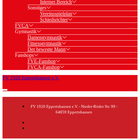
Interner Bereich
Sonstiges
Vereinsspielplan
Schiedsrichter
FVCA
Gymnastik
Damengymnastik
Fitnessgymnastik
Der bewegte Mann
Fanshops
FVE-Fanshop
FVCA-Fanshop
FV 1920 Eppertshausen e.V.
FV 1920 Eppertshausen e.V. - Nieder-Röder Str. 99 -
64859 Eppertshausen