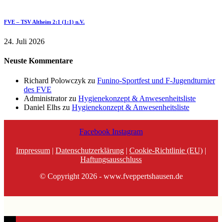
FVE – TSV Altheim 2:1 (1:1) n.V.
24. Juli 2026
Neuste Kommentare
Richard Polowczyk
zu
Funino-Sportfest und F-Jugendturnier
des FVE
Administrator
zu
Hygienekonzept & Anwesenheitsliste
Daniel Elhs
zu
Hygienekonzept & Anwesenheitsliste
Facebook
Instagram
Impressum
|
Datenschutzerklärung
|
Cookie-Richtlinie (EU)
|
Haftungsausschluss
© Copyright 2026 - www.fveppertshausen.de