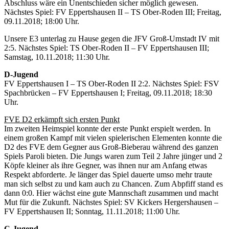
Abschluss wäre ein Unentschieden sicher möglich gewesen.
Nächstes Spiel: FV Eppertshausen II – TS Ober-Roden III; Freitag,
09.11.2018; 18:00 Uhr.
Unsere E3 unterlag zu Hause gegen die JFV Groß-Umstadt IV mit
2:5. Nächstes Spiel: TS Ober-Roden II – FV Eppertshausen III;
Samstag, 10.11.2018; 11:30 Uhr.
D-Jugend
FV Eppertshausen I – TS Ober-Roden II 2:2. Nächstes Spiel: FSV
Spachbrücken – FV Eppertshausen I; Freitag, 09.11.2018; 18:30
Uhr.
FVE D2 erkämpft sich ersten Punkt
Im zweiten Heimspiel konnte der erste Punkt erspielt werden. In
einem großen Kampf mit vielen spielerischen Elementen konnte die
D2 des FVE dem Gegner aus Groß-Bieberau während des ganzen
Spiels Paroli bieten. Die Jungs waren zum Teil 2 Jahre jünger und 2
Köpfe kleiner als ihre Gegner, was ihnen nur am Anfang etwas
Respekt abforderte. Je länger das Spiel dauerte umso mehr traute
man sich selbst zu und kam auch zu Chancen. Zum Abpfiff stand es
dann 0:0. Hier wächst eine gute Mannschaft zusammen und macht
Mut für die Zukunft. Nächstes Spiel: SV Kickers Hergershausen –
FV Eppertshausen II; Sonntag, 11.11.2018; 11:00 Uhr.
C-Jugend