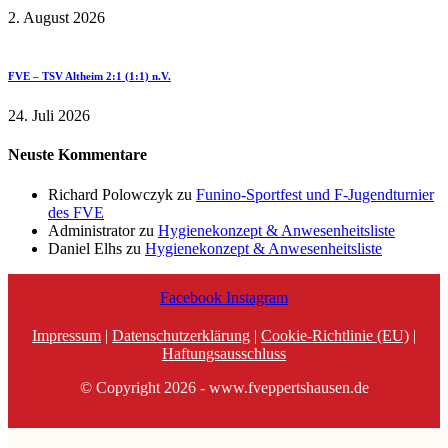
2. August 2026
FVE – TSV Altheim 2:1 (1:1) n.V.
24. Juli 2026
Neuste Kommentare
Richard Polowczyk
zu
Funino-Sportfest und F-Jugendturnier
des FVE
Administrator
zu
Hygienekonzept & Anwesenheitsliste
Daniel Elhs
zu
Hygienekonzept & Anwesenheitsliste
Facebook
Instagram
Impressum
|
Datenschutzerklärung
|
Cookie-Richtlinie (EU)
|
Haftungsausschluss
© Copyright 2026 - www.fveppertshausen.de