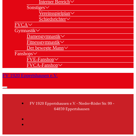
Interner Bereich
Sonstiges
Vereinsspielplan
Schiedsrichter
FVCA
Gymnastik
Damengymnastik
Fitnessgymnastik
Der bewegte Mann
Fanshops
FVE-Fanshop
FVCA-Fanshop
FV 1920 Eppertshausen e.V.
FV 1920 Eppertshausen e.V. - Nieder-Röder Str. 99 -
64859 Eppertshausen