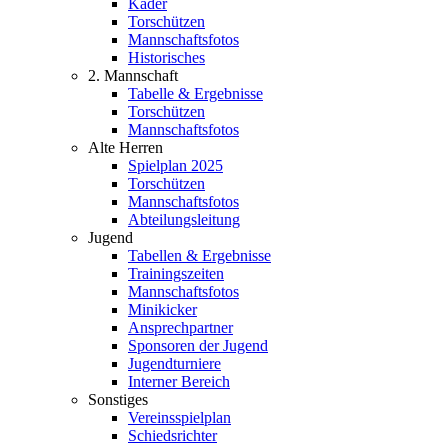
Kader
Torschützen
Mannschaftsfotos
Historisches
2. Mannschaft
Tabelle & Ergebnisse
Torschützen
Mannschaftsfotos
Alte Herren
Spielplan 2025
Torschützen
Mannschaftsfotos
Abteilungsleitung
Jugend
Tabellen & Ergebnisse
Trainingszeiten
Mannschaftsfotos
Minikicker
Ansprechpartner
Sponsoren der Jugend
Jugendturniere
Interner Bereich
Sonstiges
Vereinsspielplan
Schiedsrichter