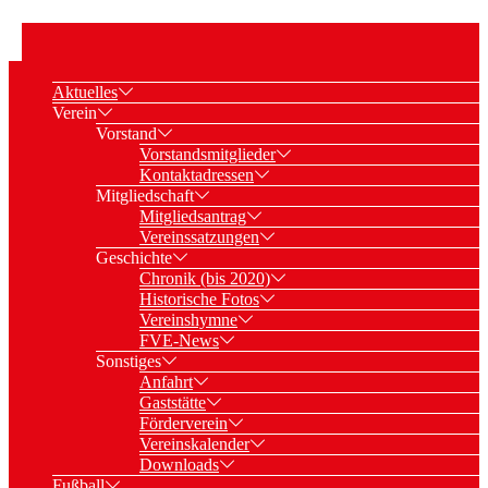
Aktuelles
Verein
Vorstand
Vorstandsmitglieder
Kontaktadressen
Mitgliedschaft
Mitgliedsantrag
Vereinssatzungen
Geschichte
Chronik (bis 2020)
Historische Fotos
Vereinshymne
FVE-News
Sonstiges
Anfahrt
Gaststätte
Förderverein
Vereinskalender
Downloads
Fußball