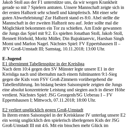
Jakob Stoll aus der F1 unterstütze uns, da wir wegen Krankheit
gerade so mit 7 Spielern antraten. Unsere Mannschaft zeigte sich in
der ersten Halbzeit sehr schnell und kämpferisch. Mit einer sehr
guten Abwehrleistung! Zur Halbzeit stand es 8:0. Abel stellte die
Mannschaft in der zweiten Halbzeit neu auf. Jeder sollte mal die
Möglichkeit bekommen ein Tor zu schießen. Am Ende gewannen
die Jungs das Spiel mit 9:2. Es spielten Jonathan Stoll, Jakob Stoll,
Bennett Hörhold, Moritz Müller, Din Bajraktarevic, Harshan Singh
Momi und Marlon Nagel. Nächstes Spiel: FV Eppertshausen II –
JFV Groß-Umstadt III; Samstag, 10.11.2018; 13:00 Uhr.
E-Jugend
E1 übernimmt Tabellenspitze in der Kreisliga
Nach dem 10:4 gegen den SV Münster legte unsere E1 in der
Kreisliga nach und übernahm nach einem fulminanten 9:1-Sieg
gegen die Kids vom FSV Groß-Zimmern vorübergehend die
Tabellenführung. Im bislang besten Saisonspiele zeigten die Jungs
eine absolut konzentrierte Leistung und siegten auch in dieser Höhe
verdient. Nächstes Spiel: JSG Georgenh/SG Ueberau I – FV
Eppertshausen I; Mittwoch, 07.11.2018; 18:00 Uhr.
E2 verliert unglücklich gegen Groß-Umstadt
In ihrem ersten Saisonspiel in der Kreisklasse IV unterlag unsere E2
ein wenig unglücklich den spielerisch überlegenen Kids der JSG
Groß-Umstadt III mit 4:6. Mit ein bisschen mehr Glück im