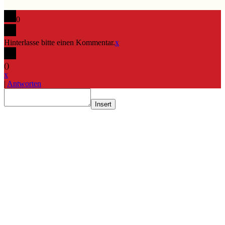
0
Hinterlasse bitte einen Kommentar.
x
(
)
x
|
Antworten
Insert