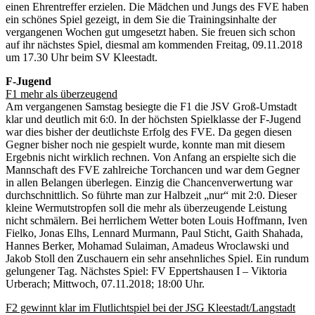
einen Ehrentreffer erzielen. Die Mädchen und Jungs des FVE haben
ein schönes Spiel gezeigt, in dem Sie die Trainingsinhalte der
vergangenen Wochen gut umgesetzt haben. Sie freuen sich schon
auf ihr nächstes Spiel, diesmal am kommenden Freitag, 09.11.2018
um 17.30 Uhr beim SV Kleestadt.
F-Jugend
F1 mehr als überzeugend
Am vergangenen Samstag besiegte die F1 die JSV Groß-Umstadt
klar und deutlich mit 6:0. In der höchsten Spielklasse der F-Jugend
war dies bisher der deutlichste Erfolg des FVE. Da gegen diesen
Gegner bisher noch nie gespielt wurde, konnte man mit diesem
Ergebnis nicht wirklich rechnen. Von Anfang an erspielte sich die
Mannschaft des FVE zahlreiche Torchancen und war dem Gegner
in allen Belangen überlegen. Einzig die Chancenverwertung war
durchschnittlich. So führte man zur Halbzeit „nur“ mit 2:0. Dieser
kleine Wermutstropfen soll die mehr als überzeugende Leistung
nicht schmälern. Bei herrlichem Wetter boten Louis Hoffmann, Iven
Fielko, Jonas Elhs, Lennard Murmann, Paul Sticht, Gaith Shahada,
Hannes Berker, Mohamad Sulaiman, Amadeus Wroclawski und
Jakob Stoll den Zuschauern ein sehr ansehnliches Spiel. Ein rundum
gelungener Tag. Nächstes Spiel: FV Eppertshausen I – Viktoria
Urberach; Mittwoch, 07.11.2018; 18:00 Uhr.
F2 gewinnt klar im Flutlichtspiel bei der JSG Kleestadt/Langstadt