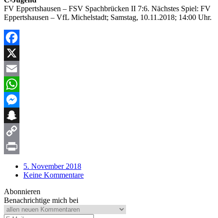
FV Eppertshausen – FSV Spachbrücken II 7:6. Nächstes Spiel: FV
Eppertshausen – VfL Michelstadt; Samstag, 10.11.2018; 14:00 Uhr.
Facebook
X
Email
WhatsApp
Messenger
Snapchat
Copy
Link
Print
5. November 2018
Keine Kommentare
Abonnieren
Benachrichtige mich bei