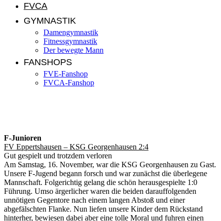
FVCA
GYMNASTIK
Damengymnastik
Fitnessgymnastik
Der bewegte Mann
FANSHOPS
FVE-Fanshop
FVCA-Fanshop
Jugendnews KW 47/2019
F-Junioren
FV Eppertshausen – KSG Georgenhausen 2:4
Gut gespielt und trotzdem verloren
Am Samstag, 16. November, war die KSG Georgenhausen zu Gast.
Unsere F-Jugend begann forsch und war zunächst die überlegene
Mannschaft. Folgerichtig gelang die schön herausgespielte 1:0
Führung. Umso ärgerlicher waren die beiden darauffolgenden
unnötigen Gegentore nach einem langen Abstoß und einer
abgefälschten Flanke. Nun liefen unsere Kinder dem Rückstand
hinterher, bewiesen dabei aber eine tolle Moral und fuhren einen