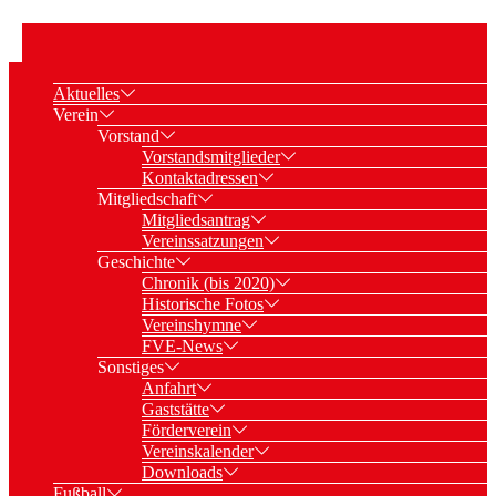
Aktuelles
Verein
Vorstand
Vorstandsmitglieder
Kontaktadressen
Mitgliedschaft
Mitgliedsantrag
Vereinssatzungen
Geschichte
Chronik (bis 2020)
Historische Fotos
Vereinshymne
FVE-News
Sonstiges
Anfahrt
Gaststätte
Förderverein
Vereinskalender
Downloads
Fußball