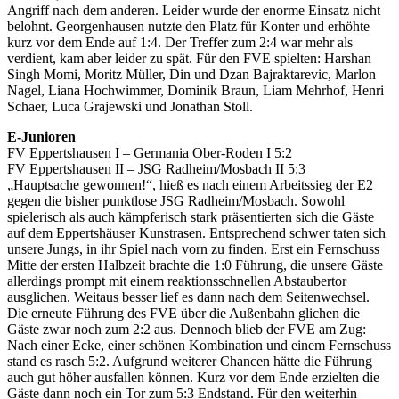
Angriff nach dem anderen. Leider wurde der enorme Einsatz nicht
belohnt. Georgenhausen nutzte den Platz für Konter und erhöhte
kurz vor dem Ende auf 1:4. Der Treffer zum 2:4 war mehr als
verdient, kam aber leider zu spät. Für den FVE spielten: Harshan
Singh Momi, Moritz Müller, Din und Dzan Bajraktarevic, Marlon
Nagel, Liana Hochwimmer, Dominik Braun, Liam Mehrhof, Henri
Schaer, Luca Grajewski und Jonathan Stoll.
E-Junioren
FV Eppertshausen I – Germania Ober-Roden I 5:2
FV Eppertshausen II – JSG Radheim/Mosbach II 5:3
„Hauptsache gewonnen!“, hieß es nach einem Arbeitssieg der E2
gegen die bisher punktlose JSG Radheim/Mosbach. Sowohl
spielerisch als auch kämpferisch stark präsentierten sich die Gäste
auf dem Eppertshäuser Kunstrasen. Entsprechend schwer taten sich
unsere Jungs, in ihr Spiel nach vorn zu finden. Erst ein Fernschuss
Mitte der ersten Halbzeit brachte die 1:0 Führung, die unsere Gäste
allerdings prompt mit einem reaktionsschnellen Abstaubertor
ausglichen. Weitaus besser lief es dann nach dem Seitenwechsel.
Die erneute Führung des FVE über die Außenbahn glichen die
Gäste zwar noch zum 2:2 aus. Dennoch blieb der FVE am Zug:
Nach einer Ecke, einer schönen Kombination und einem Fernschuss
stand es rasch 5:2. Aufgrund weiterer Chancen hätte die Führung
auch gut höher ausfallen können. Kurz vor dem Ende erzielten die
Gäste dann noch ein Tor zum 5:3 Endstand. Für den weiterhin