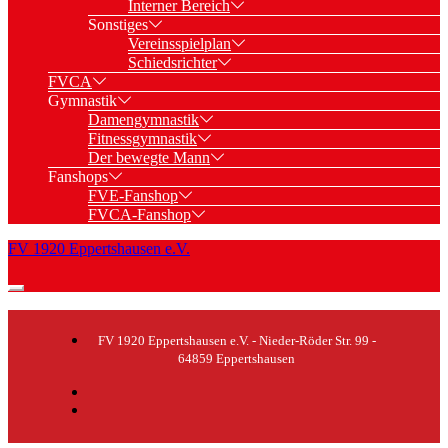
Interner Bereich
Sonstiges
Vereinsspielplan
Schiedsrichter
FVCA
Gymnastik
Damengymnastik
Fitnessgymnastik
Der bewegte Mann
Fanshops
FVE-Fanshop
FVCA-Fanshop
FV 1920 Eppertshausen e.V.
FV 1920 Eppertshausen e.V. - Nieder-Röder Str. 99 -
64859 Eppertshausen