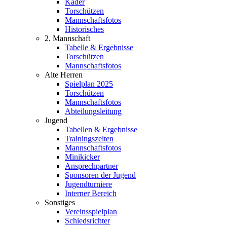
Kader
Torschützen
Mannschaftsfotos
Historisches
2. Mannschaft
Tabelle & Ergebnisse
Torschützen
Mannschaftsfotos
Alte Herren
Spielplan 2025
Torschützen
Mannschaftsfotos
Abteilungsleitung
Jugend
Tabellen & Ergebnisse
Trainingszeiten
Mannschaftsfotos
Minikicker
Ansprechpartner
Sponsoren der Jugend
Jugendturniere
Interner Bereich
Sonstiges
Vereinsspielplan
Schiedsrichter