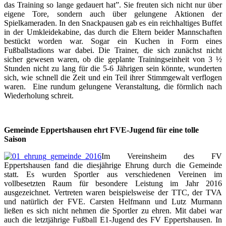
das Training so lange gedauert hat”. Sie freuten sich nicht nur über
eigene Tore, sondern auch über gelungene Aktionen der
Spielkameraden. In den Snackpausen gab es ein reichhaltiges Buffet
in der Umkleidekabine, das durch die Eltern beider Mannschaften
bestückt worden war. Sogar ein Kuchen in Form eines
Fußballstadions war dabei. Die Trainer, die sich zunächst nicht
sicher gewesen waren, ob die geplante Trainingseinheit von 3 ½
Stunden nicht zu lang für die 5-6 Jährigen sein könnte, wunderten
sich, wie schnell die Zeit und ein Teil ihrer Stimmgewalt verflogen
waren. Eine rundum gelungene Veranstaltung, die förmlich nach
Wiederholung schreit.
Gemeinde Eppertshausen ehrt FVE-Jugend für eine tolle
Saison
Im Vereinsheim des FV
Eppertshausen fand die diesjährige Ehrung durch die Gemeinde
statt. Es wurden Sportler aus verschiedenen Vereinen im
vollbesetzten Raum für besondere Leistung im Jahr 2016
ausgezeichnet. Vertreten waren beispielsweise der TTC, der TVA
und natürlich der FVE. Carsten Helfmann und Lutz Murmann
ließen es sich nicht nehmen die Sportler zu ehren. Mit dabei war
auch die letztjährige Fußball E1-Jugend des FV Eppertshausen. In