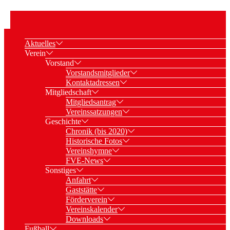
Aktuelles
Verein
Vorstand
Vorstandsmitglieder
Kontaktadressen
Mitgliedschaft
Mitgliedsantrag
Vereinssatzungen
Geschichte
Chronik (bis 2020)
Historische Fotos
Vereinshymne
FVE-News
Sonstiges
Anfahrt
Gaststätte
Förderverein
Vereinskalender
Downloads
Fußball