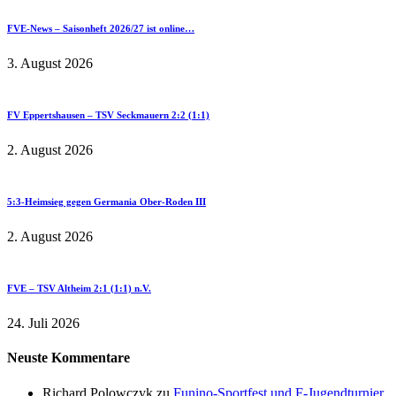
FVE-News – Saisonheft 2026/27 ist online…
3. August 2026
FV Eppertshausen – TSV Seckmauern 2:2 (1:1)
2. August 2026
5:3-Heimsieg gegen Germania Ober-Roden III
2. August 2026
FVE – TSV Altheim 2:1 (1:1) n.V.
24. Juli 2026
Neuste Kommentare
Richard Polowczyk
zu
Funino-Sportfest und F-Jugendturnier