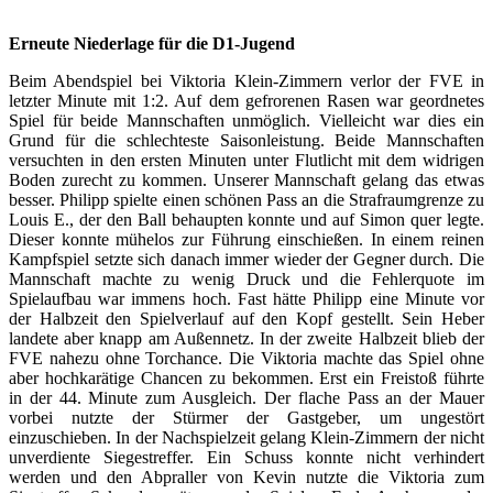
Erneute Niederlage für die D1-Jugend
Beim Abendspiel bei Viktoria Klein-Zimmern verlor der FVE in
letzter Minute mit 1:2. Auf dem gefrorenen Rasen war geordnetes
Spiel für beide Mannschaften unmöglich. Vielleicht war dies ein
Grund für die schlechteste Saisonleistung. Beide Mannschaften
versuchten in den ersten Minuten unter Flutlicht mit dem widrigen
Boden zurecht zu kommen. Unserer Mannschaft gelang das etwas
besser. Philipp spielte einen schönen Pass an die Strafraumgrenze zu
Louis E., der den Ball behaupten konnte und auf Simon quer legte.
Dieser konnte mühelos zur Führung einschießen. In einem reinen
Kampfspiel setzte sich danach immer wieder der Gegner durch. Die
Mannschaft machte zu wenig Druck und die Fehlerquote im
Spielaufbau war immens hoch. Fast hätte Philipp eine Minute vor
der Halbzeit den Spielverlauf auf den Kopf gestellt. Sein Heber
landete aber knapp am Außennetz. In der zweite Halbzeit blieb der
FVE nahezu ohne Torchance. Die Viktoria machte das Spiel ohne
aber hochkarätige Chancen zu bekommen. Erst ein Freistoß führte
in der 44. Minute zum Ausgleich. Der flache Pass an der Mauer
vorbei nutzte der Stürmer der Gastgeber, um ungestört
einzuschieben. In der Nachspielzeit gelang Klein-Zimmern der nicht
unverdiente Siegestreffer. Ein Schuss konnte nicht verhindert
werden und den Abpraller von Kevin nutzte die Viktoria zum