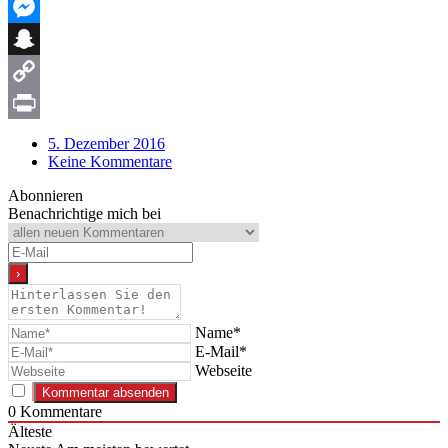
WhatsApp
Messenger
Snapchat
Copy
Link
Print
5. Dezember 2016
Keine Kommentare
Abonnieren
Benachrichtige mich bei
Name*
E-Mail*
Webseite
0
Kommentare
Älteste