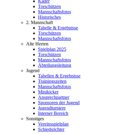
Kader
Torschützen
Mannschaftsfotos
Historisches
2. Mannschaft
Tabelle & Ergebnisse
Torschützen
Mannschaftsfotos
Alte Herren
Spielplan 2025
Torschützen
Mannschaftsfotos
Abteilungsleitung
Jugend
Tabellen & Ergebnisse
Trainingszeiten
Mannschaftsfotos
Minikicker
Ansprechpartner
Sponsoren der Jugend
Jugendturniere
Interner Bereich
Sonstiges
Vereinsspielplan
Schiedsrichter