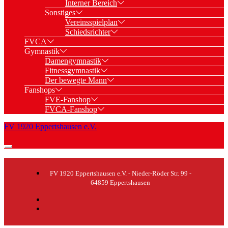
Interner Bereich
Sonstiges
Vereinsspielplan
Schiedsrichter
FVCA
Gymnastik
Damengymnastik
Fitnessgymnastik
Der bewegte Mann
Fanshops
FVE-Fanshop
FVCA-Fanshop
FV 1920 Eppertshausen e.V.
FV 1920 Eppertshausen e.V. - Nieder-Röder Str. 99 -
64859 Eppertshausen