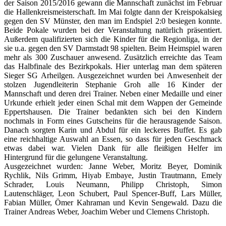
der Saison 2015/2016 gewann die Mannschaft zunächst im Februar
die Hallenkreismeisterschaft. Im Mai folgte dann der Kreispokalsieg
gegen den SV Münster, den man im Endspiel 2:0 besiegen konnte.
Beide Pokale wurden bei der Veranstaltung natürlich präsentiert.
Außerdem qualifizierten sich die Kinder für die Regionliga, in der
sie u.a. gegen den SV Darmstadt 98 spielten. Beim Heimspiel waren
mehr als 300 Zuschauer anwesend. Zusätzlich erreichte das Team
das Halbfinale des Bezirkpokals. Hier unterlag man dem späteren
Sieger SG Arheilgen. Ausgezeichnet wurden bei Anwesenheit der
stolzen Jugendleiterin Stephanie Groh alle 16 Kinder der
Mannschaft und deren drei Trainer. Neben einer Medaille und einer
Urkunde erhielt jeder einen Schal mit dem Wappen der Gemeinde
Eppertshausen. Die Trainer bedankten sich bei den Kindern
nochmals in Form eines Gutscheins für die herausragende Saison.
Danach sorgten Karin und Abdul für ein leckeres Buffet. Es gab
eine reichhaltige Auswahl an Essen, so dass für jeden Geschmack
etwas dabei war. Vielen Dank für alle fleißigen Helfer im
Hintergrund für die gelungene Veranstaltung.
Ausgezeichnet wurden: Janne Weber, Moritz Beyer, Dominik
Rychlik, Nils Grimm, Hiyab Embaye, Justin Trautmann, Emely
Schrader, Louis Neumann, Philipp Christoph, Simon
Lautenschläger, Leon Schubert, Paul Spencer-Buff, Lars Müller,
Fabian Müller, Ömer Kahraman und Kevin Sengewald. Dazu die
Trainer Andreas Weber, Joachim Weber und Clemens Christoph.