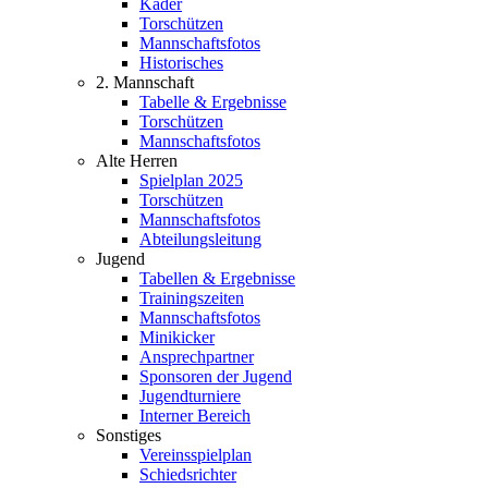
Kader
Torschützen
Mannschaftsfotos
Historisches
2. Mannschaft
Tabelle & Ergebnisse
Torschützen
Mannschaftsfotos
Alte Herren
Spielplan 2025
Torschützen
Mannschaftsfotos
Abteilungsleitung
Jugend
Tabellen & Ergebnisse
Trainingszeiten
Mannschaftsfotos
Minikicker
Ansprechpartner
Sponsoren der Jugend
Jugendturniere
Interner Bereich
Sonstiges
Vereinsspielplan
Schiedsrichter