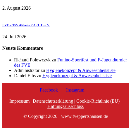
2. August 2026
FVE – TSV Altheim 2:1 (1:1) n.V.
24. Juli 2026
Neuste Kommentare
Richard Polowczyk
zu
Funino-Sportfest und F-Jugendturnier
des FVE
Administrator
zu
Hygienekonzept & Anwesenheitsliste
Daniel Elhs
zu
Hygienekonzept & Anwesenheitsliste
Facebook
Instagram
Impressum
|
Datenschutzerklärung
|
Cookie-Richtlinie (EU)
|
Haftungsausschluss
© Copyright 2026 - www.fveppertshausen.de