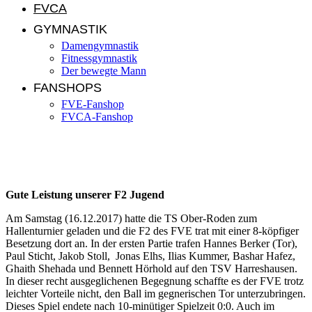
FVCA
GYMNASTIK
Damengymnastik
Fitnessgymnastik
Der bewegte Mann
FANSHOPS
FVE-Fanshop
FVCA-Fanshop
Jugendnews KW 51/2017
Gute Leistung unserer F2 Jugend
Am Samstag (16.12.2017) hatte die TS Ober-Roden zum
Hallenturnier geladen und die F2 des FVE trat mit einer 8-köpfiger
Besetzung dort an. In der ersten Partie trafen Hannes Berker (Tor),
Paul Sticht, Jakob Stoll, Jonas Elhs, Ilias Kummer, Bashar Hafez,
Ghaith Shehada und Bennett Hörhold auf den TSV Harreshausen.
In dieser recht ausgeglichenen Begegnung schaffte es der FVE trotz
leichter Vorteile nicht, den Ball im gegnerischen Tor unterzubringen.
Dieses Spiel endete nach 10-minütiger Spielzeit 0:0. Auch im