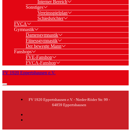
Interner Bereich
Sonstiges
Vereinsspielplan
Schiedsrichter
FVCA
Gymnastik
Damengymnastik
Fitnessgymnastik
Der bewegte Mann
Fanshops
FVE-Fanshop
FVCA-Fanshop
FV 1920 Eppertshausen e.V.
FV 1920 Eppertshausen e.V. - Nieder-Röder Str. 99 -
64859 Eppertshausen