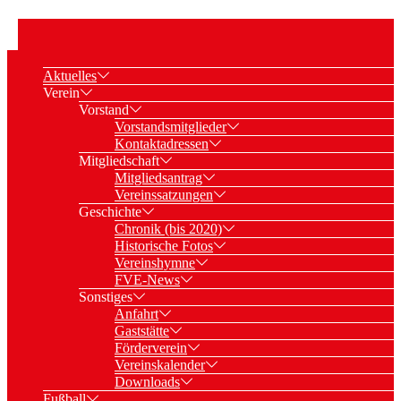
Aktuelles
Verein
Vorstand
Vorstandsmitglieder
Kontaktadressen
Mitgliedschaft
Mitgliedsantrag
Vereinssatzungen
Geschichte
Chronik (bis 2020)
Historische Fotos
Vereinshymne
FVE-News
Sonstiges
Anfahrt
Gaststätte
Förderverein
Vereinskalender
Downloads
Fußball