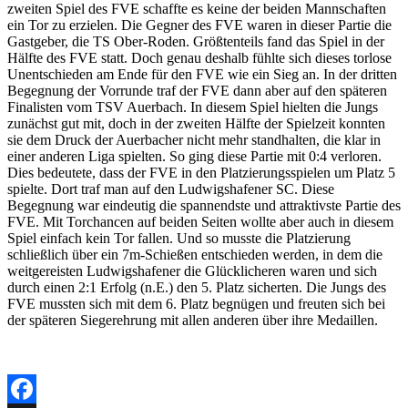
zweiten Spiel des FVE schaffte es keine der beiden Mannschaften
ein Tor zu erzielen. Die Gegner des FVE waren in dieser Partie die
Gastgeber, die TS Ober-Roden. Größtenteils fand das Spiel in der
Hälfte des FVE statt. Doch genau deshalb fühlte sich dieses torlose
Unentschieden am Ende für den FVE wie ein Sieg an. In der dritten
Begegnung der Vorrunde traf der FVE dann aber auf den späteren
Finalisten vom TSV Auerbach. In diesem Spiel hielten die Jungs
zunächst gut mit, doch in der zweiten Hälfte der Spielzeit konnten
sie dem Druck der Auerbacher nicht mehr standhalten, die klar in
einer anderen Liga spielten. So ging diese Partie mit 0:4 verloren.
Dies bedeutete, dass der FVE in den Platzierungsspielen um Platz 5
spielte. Dort traf man auf den Ludwigshafener SC. Diese
Begegnung war eindeutig die spannendste und attraktivste Partie des
FVE. Mit Torchancen auf beiden Seiten wollte aber auch in diesem
Spiel einfach kein Tor fallen. Und so musste die Platzierung
schließlich über ein 7m-Schießen entschieden werden, in dem die
weitgereisten Ludwigshafener die Glücklicheren waren und sich
durch einen 2:1 Erfolg (n.E.) den 5. Platz sicherten. Die Jungs des
FVE mussten sich mit dem 6. Platz begnügen und freuten sich bei
der späteren Siegerehrung mit allen anderen über ihre Medaillen.