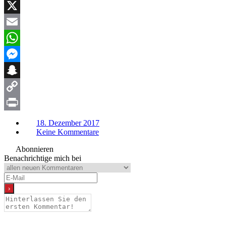
Facebook
X
Email
WhatsApp
Messenger
Snapchat
Copy
Link
Print
18. Dezember 2017
Keine Kommentare
Abonnieren
Benachrichtige mich bei