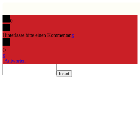
0
Hinterlasse bitte einen Kommentar.
x
(
)
x
|
Antworten
Insert