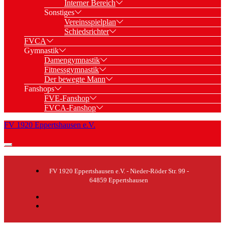
Interner Bereich
Sonstiges
Vereinsspielplan
Schiedsrichter
FVCA
Gymnastik
Damengymnastik
Fitnessgymnastik
Der bewegte Mann
Fanshops
FVE-Fanshop
FVCA-Fanshop
FV 1920 Eppertshausen e.V.
FV 1920 Eppertshausen e.V. - Nieder-Röder Str. 99 -
64859 Eppertshausen