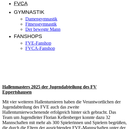
FVCA
GYMNASTIK
Damengymnastik
Fitnessgymnastik
Der bewegte Mann
FANSHOPS
FVE-Fanshop
FVCA-Fanshop
Nachbericht Turnierwochenende der
Jugendabteilung
Hallenmasters 2025 der Jugendabteilung des FV
Eppertshausen
Mit vier weiteren Hallenturnieren haben die Verantwortlichen der
Jugendabteilung des FVE auch das zweite
Hallenturnierwochenende erfolgreich hinter sich gebracht. Das
Team um Jugendleiter Florian Kellenberger konnte dazu 32
Mannschaften mit mehr als 300 Spielerinnen und Spielern begrüßen,
die durch die Eltern der ausrichtenden FVE-Mannschaften unter der