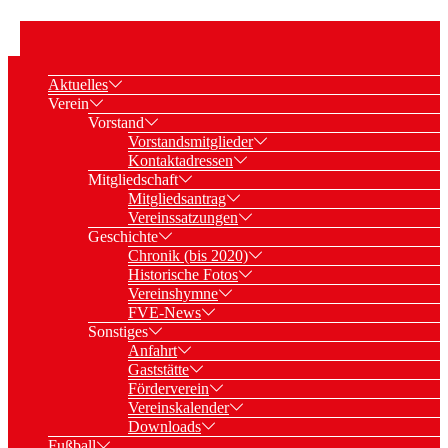
Aktuelles
Verein
Vorstand
Vorstandsmitglieder
Kontaktadressen
Mitgliedschaft
Mitgliedsantrag
Vereinssatzungen
Geschichte
Chronik (bis 2020)
Historische Fotos
Vereinshymne
FVE-News
Sonstiges
Anfahrt
Gaststätte
Förderverein
Vereinskalender
Downloads
Fußball