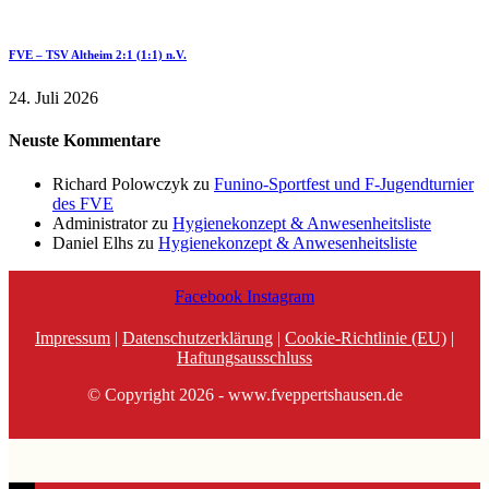
FVE – TSV Altheim 2:1 (1:1) n.V.
24. Juli 2026
Neuste Kommentare
Richard Polowczyk
zu
Funino-Sportfest und F-Jugendturnier
des FVE
Administrator
zu
Hygienekonzept & Anwesenheitsliste
Daniel Elhs
zu
Hygienekonzept & Anwesenheitsliste
Facebook
Instagram
Impressum
|
Datenschutzerklärung
|
Cookie-Richtlinie (EU)
|
Haftungsausschluss
© Copyright 2026 - www.fveppertshausen.de