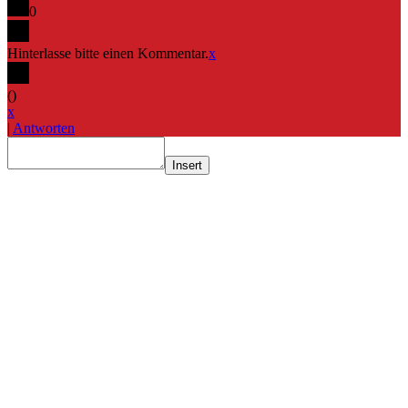
0
Hinterlasse bitte einen Kommentar.
x
(
)
x
|
Antworten
Insert