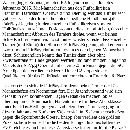
Weiter ging es Sonntag mit den E2-Jugendmannschaften des
Jahrgangs 2015. Mit Mannschaften aus den Fußballkreisen
Frankfurt, Darmstadt, Odenwald und Dieburg war das Turnier sehr
gut besetzt – leider führte die unterschiedliche Handhabung der
FairPlay-Regelung in den einzelnen Fußballkreisen vor den
Halbfinals zu unschönen Diskussionen, die darin gipfelten, dass eine
Mannschaft mit Abbruch des Turniers drohte, wenn wir keinen
Schiedsrichter benennen. Es ist immer wieder schade, dass einzelne
Trainer (und Eltern) den Sinn der FairPlay-Regelung nicht erkennen
bzw. nur ein FairPlay einfordern, wenn es der eigenen Mannschaft
dient. Schlussendlich konnte das Turnier dann aber ohne
Zwischenfälle zu Ende gespielt werden und fand mit den Jungs und
Mädels der SpVgg Oberrad mit einem 3:0 im Finale gegen die SG
Arheiligen den verdienten Sieger. Unser E2 verpasste die
Qualifikation für das Halbfinale und erreichte am Ende den 6. Platz.
Leider setzten sich die FairPlay-Probleme beim Turnier der E1-
Mannschaften am Nachmittag fort. Der Jugendvorstand wird sich
deshalb in den kommenden Tagen Gedanken machen, ob es
überhaupt noch Sinn macht, Hallenturniere für diese Altersklasse
unter FairPlay-Bedingungen anzubieten. Der Turnersieg ging in
diesem Jahr an den Karbener SV, der sich im Siebenmeterschießen
gegen die Sportfreunde Oberau knapp aber verdient den größten
Pokal sichern konnte. Für die beiden E-Jugendmannschaften des
FVE reichte es auch in dieser Altersklasse leider nur für die Plätze 7