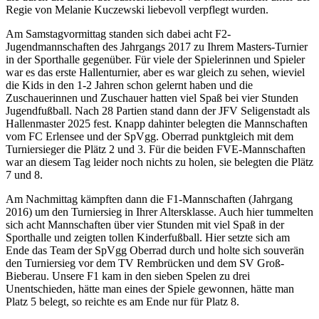
Regie von Melanie Kuczewski liebevoll verpflegt wurden.
Am Samstagvormittag standen sich dabei acht F2-
Jugendmannschaften des Jahrgangs 2017 zu Ihrem Masters-Turnier
in der Sporthalle gegenüber. Für viele der Spielerinnen und Spieler
war es das erste Hallenturnier, aber es war gleich zu sehen, wieviel
die Kids in den 1-2 Jahren schon gelernt haben und die
Zuschauerinnen und Zuschauer hatten viel Spaß bei vier Stunden
Jugendfußball. Nach 28 Partien stand dann der JFV Seligenstadt als
Hallenmaster 2025 fest. Knapp dahinter belegten die Mannschaften
vom FC Erlensee und der SpVgg. Oberrad punktgleich mit dem
Turniersieger die Plätz 2 und 3. Für die beiden FVE-Mannschaften
war an diesem Tag leider noch nichts zu holen, sie belegten die Plätz
7 und 8.
Am Nachmittag kämpften dann die F1-Mannschaften (Jahrgang
2016) um den Turniersieg in Ihrer Altersklasse. Auch hier tummelten
sich acht Mannschaften über vier Stunden mit viel Spaß in der
Sporthalle und zeigten tollen Kinderfußball. Hier setzte sich am
Ende das Team der SpVgg Oberrad durch und holte sich souverän
den Turniersieg vor dem TV Rembrücken und dem SV Groß-
Bieberau. Unsere F1 kam in den sieben Spelen zu drei
Unentschieden, hätte man eines der Spiele gewonnen, hätte man
Platz 5 belegt, so reichte es am Ende nur für Platz 8.