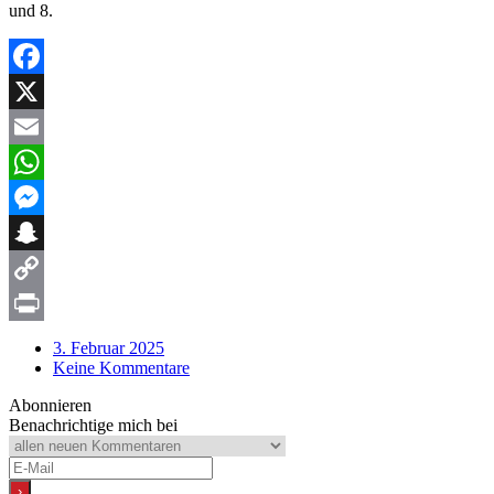
und 8.
Facebook
X
Email
WhatsApp
Messenger
Snapchat
Copy
Link
Print
3. Februar 2025
Keine Kommentare
Abonnieren
Benachrichtige mich bei