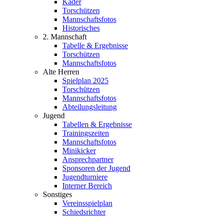
Kader
Torschützen
Mannschaftsfotos
Historisches
2. Mannschaft
Tabelle & Ergebnisse
Torschützen
Mannschaftsfotos
Alte Herren
Spielplan 2025
Torschützen
Mannschaftsfotos
Abteilungsleitung
Jugend
Tabellen & Ergebnisse
Trainingszeiten
Mannschaftsfotos
Minikicker
Ansprechpartner
Sponsoren der Jugend
Jugendturniere
Interner Bereich
Sonstiges
Vereinsspielplan
Schiedsrichter