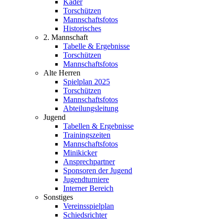
Kader
Torschützen
Mannschaftsfotos
Historisches
2. Mannschaft
Tabelle & Ergebnisse
Torschützen
Mannschaftsfotos
Alte Herren
Spielplan 2025
Torschützen
Mannschaftsfotos
Abteilungsleitung
Jugend
Tabellen & Ergebnisse
Trainingszeiten
Mannschaftsfotos
Minikicker
Ansprechpartner
Sponsoren der Jugend
Jugendturniere
Interner Bereich
Sonstiges
Vereinsspielplan
Schiedsrichter