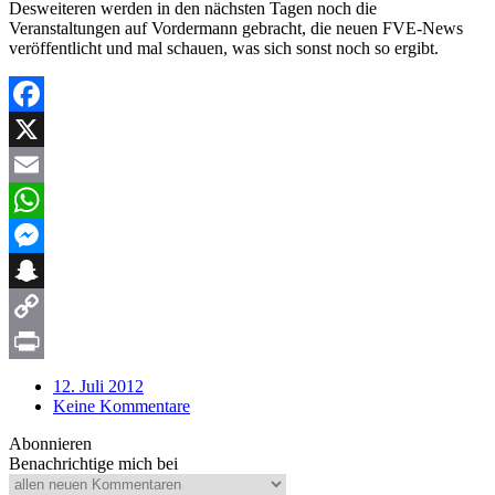
Desweiteren werden in den nächsten Tagen noch die
Veranstaltungen auf Vordermann gebracht, die neuen FVE-News
veröffentlicht und mal schauen, was sich sonst noch so ergibt.
Facebook
X
Email
WhatsApp
Messenger
Snapchat
Copy
Link
Print
12. Juli 2012
Keine Kommentare
Abonnieren
Benachrichtige mich bei