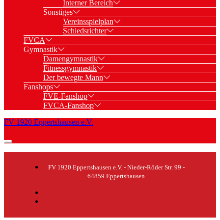
Interner Bereich
Sonstiges
Vereinsspielplan
Schiedsrichter
FVCA
Gymnastik
Damengymnastik
Fitnessgymnastik
Der bewegte Mann
Fanshops
FVE-Fanshop
FVCA-Fanshop
FV 1920 Eppertshausen e.V.
FV 1920 Eppertshausen e.V. - Nieder-Röder Str. 99 -
64859 Eppertshausen