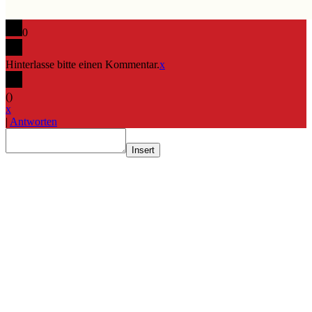
0
Hinterlasse bitte einen Kommentar.
x
(
)
x
|
Antworten
Insert