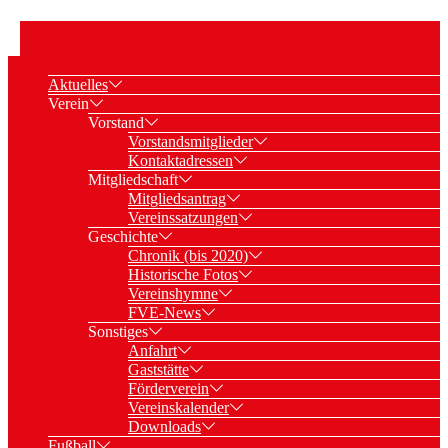
Aktuelles
Verein
Vorstand
Vorstandsmitglieder
Kontaktadressen
Mitgliedschaft
Mitgliedsantrag
Vereinssatzungen
Geschichte
Chronik (bis 2020)
Historische Fotos
Vereinshymne
FVE-News
Sonstiges
Anfahrt
Gaststätte
Förderverein
Vereinskalender
Downloads
Fußball