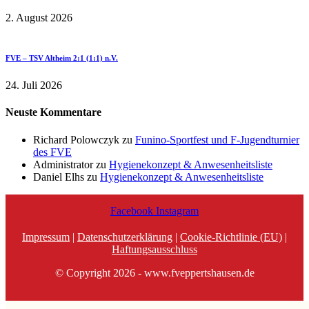
2. August 2026
FVE – TSV Altheim 2:1 (1:1) n.V.
24. Juli 2026
Neuste Kommentare
Richard Polowczyk
zu
Funino-Sportfest und F-Jugendturnier
des FVE
Administrator
zu
Hygienekonzept & Anwesenheitsliste
Daniel Elhs
zu
Hygienekonzept & Anwesenheitsliste
Facebook
Instagram
Impressum
|
Datenschutzerklärung
|
Cookie-Richtlinie (EU)
|
Haftungsausschluss
© Copyright 2026 - www.fveppertshausen.de