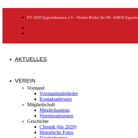
FV 1920 Eppertshausen e.V. - Nieder-Röder Str. 99 - 64859 Eppert
AKTUELLES
VEREIN
Vorstand
Vorstandsmitglieder
Kontaktadressen
Mitgliedschaft
Mitgliedsantrag
Vereinssatzungen
Geschichte
Chronik (bis 2020)
Historische Fotos
Vereinshymne