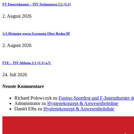
FV Eppertshausen – TSV Seckmauern 2:2 (1:1)
2. August 2026
5:3-Heimsieg gegen Germania Ober-Roden III
2. August 2026
FVE – TSV Altheim 2:1 (1:1) n.V.
24. Juli 2026
Neuste Kommentare
Richard Polowczyk
zu
Funino-Sportfest und F-Jugendturnier 
Administrator
zu
Hygienekonzept & Anwesenheitsliste
Daniel Elhs
zu
Hygienekonzept & Anwesenheitsliste