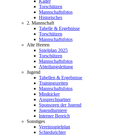
Kader
Torschützen
Mannschaftsfotos
Historisches
2. Mannschaft
Tabelle & Ergebnisse
Torschützen
Mannschaftsfotos
Alte Herren
Spielplan 2025
Torschützen
Mannschaftsfotos
Abteilungsleitung
Jugend
Tabellen & Ergebnisse
Trainingszeiten
Mannschaftsfotos
Minikicker
Ansprechpartner
Sponsoren der Jugend
Jugendturniere
Interner Bereich
Sonstiges
Vereinsspielplan
Schiedsrichter