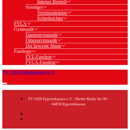
Interner Bereich
Sonstiges
Vereinsspielplan
Schiedsrichter
FVCA
Gymnastik
Damengymnastik
Fitnessgymnastik
Der bewegte Mann
Fanshops
FVE-Fanshop
FVCA-Fanshop
FV 1920 Eppertshausen e.V.
FV 1920 Eppertshausen e.V. - Nieder-Röder Str. 99 -
64859 Eppertshausen