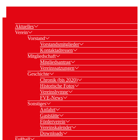
Aktuelles
Verein
Vorstand
Vorstandsmitglieder
Kontaktadressen
Mitgliedschaft
Mitgliedsantrag
Vereinssatzungen
Geschichte
Chronik (bis 2020)
Historische Fotos
Vereinshymne
FVE-News
Sonstiges
Anfahrt
Gaststätte
Förderverein
Vereinskalender
Downloads
Fußball