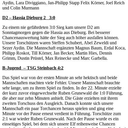
Aydin, Lara Diviggiano, Jan-Philipp Stapp Felix Körner, Joel Reich
und Colin Murmann
D2 – Hassia Dieburg 2 3:0
Zu einem nie gefährdeten 3:0 Sieg kam unsere D2 am
Sonntagmorgen gegen die Hassia aus Dieburg. Bei besserer
Chancenauswertung hätte der Sieg auch höher ausfallen können.
Unsere Torschützen waren Steffen Schubert, Abel Zeweldi und
Sezer Aydin. Die Mannschaft ergänzten Magnus Baum, Erdal Koca,
Philipp Roskot, Till Körner, Jan Becker, Martin Hies, Dennis
Grimm, Dustin Prüstel, Max Reinecke und Marc Garbella.
B-Jugend – TSG Steinbach 4:2
Das Spiel war von der ersten Minute an sehr hektisch und beide
Mannschaften machten viele Fehler. Unsere Mannschaft brauchte
sehr lange, um zu ihrem Spiel zu finden. In der 22. Minute erzielte
der kurz zuvor eingewechselte Ruben Grunewald die 1:0 Führung,
die aber nur zehn Minuten anhielt. Die Gäste erzielten mit ihrem
zweiten Torschuss den Ausgleich. Danach konnte sich unsere
Mannschaft ein paar Torchancen heraus spielen und ging eine
Minute vor der Pause erneut verdient in Führung. Torschütze zum
2:1 war wieder Ruben Grunewald. Nach der Pause wurde es ein
einseitiges Spiel, bei dem sich unsere Elf reihenweise Chancen