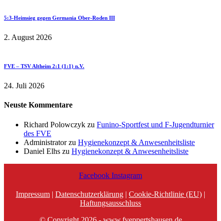
5:3-Heimsieg gegen Germania Ober-Roden III
2. August 2026
FVE – TSV Altheim 2:1 (1:1) n.V.
24. Juli 2026
Neuste Kommentare
Richard Polowczyk
zu
Funino-Sportfest und F-Jugendturnier
des FVE
Administrator
zu
Hygienekonzept & Anwesenheitsliste
Daniel Elhs
zu
Hygienekonzept & Anwesenheitsliste
Facebook
Instagram
Impressum
|
Datenschutzerklärung
|
Cookie-Richtlinie (EU)
|
Haftungsausschluss
© Copyright 2026 - www.fveppertshausen.de