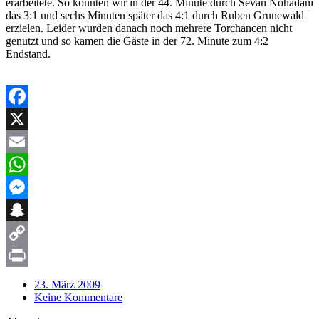
erarbeitete. So konnten wir in der 44. Minute durch Sevan Nohadani
das 3:1 und sechs Minuten später das 4:1 durch Ruben Grunewald
erzielen. Leider wurden danach noch mehrere Torchancen nicht
genutzt und so kamen die Gäste in der 72. Minute zum 4:2
Endstand.
Facebook
X
Email
WhatsApp
Messenger
Snapchat
Copy
Link
Print
23. März 2009
Keine Kommentare