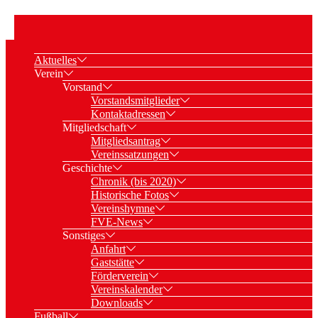
Aktuelles
Verein
Vorstand
Vorstandsmitglieder
Kontaktadressen
Mitgliedschaft
Mitgliedsantrag
Vereinssatzungen
Geschichte
Chronik (bis 2020)
Historische Fotos
Vereinshymne
FVE-News
Sonstiges
Anfahrt
Gaststätte
Förderverein
Vereinskalender
Downloads
Fußball