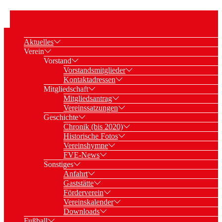
Aktuelles
Verein
Vorstand
Vorstandsmitglieder
Kontaktadressen
Mitgliedschaft
Mitgliedsantrag
Vereinssatzungen
Geschichte
Chronik (bis 2020)
Historische Fotos
Vereinshymne
FVE-News
Sonstiges
Anfahrt
Gaststätte
Förderverein
Vereinskalender
Downloads
Fußball