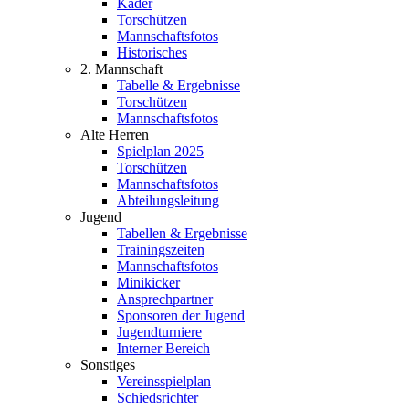
Kader
Torschützen
Mannschaftsfotos
Historisches
2. Mannschaft
Tabelle & Ergebnisse
Torschützen
Mannschaftsfotos
Alte Herren
Spielplan 2025
Torschützen
Mannschaftsfotos
Abteilungsleitung
Jugend
Tabellen & Ergebnisse
Trainingszeiten
Mannschaftsfotos
Minikicker
Ansprechpartner
Sponsoren der Jugend
Jugendturniere
Interner Bereich
Sonstiges
Vereinsspielplan
Schiedsrichter