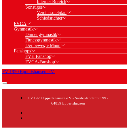
Interner Bereich
Sonstiges
Vereinsspielplan
Schiedsrichter
FVCA
Gymnastik
Damengymnastik
Fitnessgymnastik
Der bewegte Mann
Fanshops
FVE-Fanshop
FVCA-Fanshop
FV 1920 Eppertshausen e.V.
FV 1920 Eppertshausen e.V. - Nieder-Röder Str. 99 -
64859 Eppertshausen