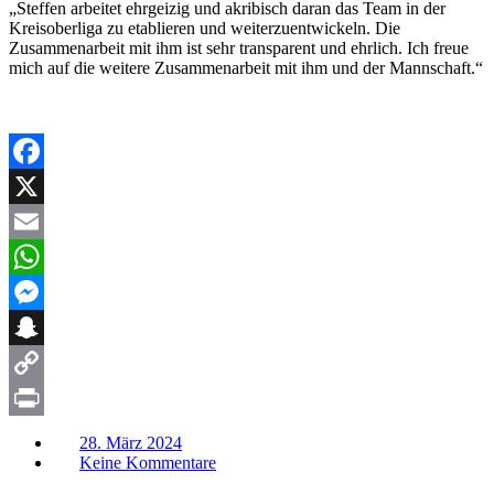
„Steffen arbeitet ehrgeizig und akribisch daran das Team in der
Kreisoberliga zu etablieren und weiterzuentwickeln. Die
Zusammenarbeit mit ihm ist sehr transparent und ehrlich. Ich freue
mich auf die weitere Zusammenarbeit mit ihm und der Mannschaft.“
Facebook
X
Email
WhatsApp
Messenger
Snapchat
Copy
Link
Print
28. März 2024
Keine Kommentare