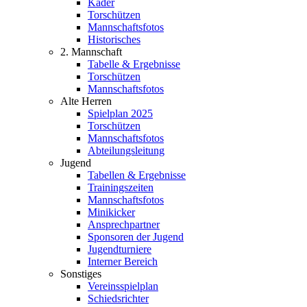
Kader
Torschützen
Mannschaftsfotos
Historisches
2. Mannschaft
Tabelle & Ergebnisse
Torschützen
Mannschaftsfotos
Alte Herren
Spielplan 2025
Torschützen
Mannschaftsfotos
Abteilungsleitung
Jugend
Tabellen & Ergebnisse
Trainingszeiten
Mannschaftsfotos
Minikicker
Ansprechpartner
Sponsoren der Jugend
Jugendturniere
Interner Bereich
Sonstiges
Vereinsspielplan
Schiedsrichter