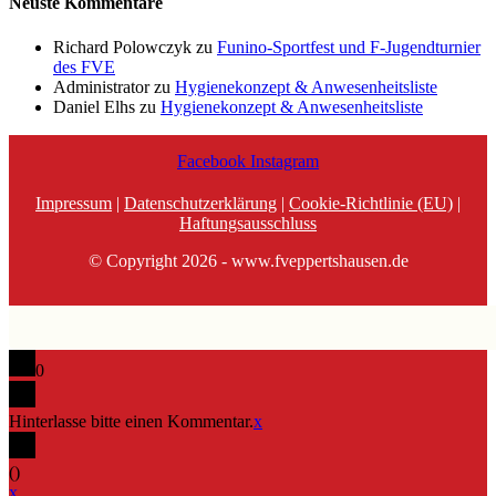
Neuste Kommentare
Richard Polowczyk
zu
Funino-Sportfest und F-Jugendturnier
des FVE
Administrator
zu
Hygienekonzept & Anwesenheitsliste
Daniel Elhs
zu
Hygienekonzept & Anwesenheitsliste
Facebook
Instagram
Impressum
|
Datenschutzerklärung
|
Cookie-Richtlinie (EU)
|
Haftungsausschluss
© Copyright 2026 - www.fveppertshausen.de
0
Hinterlasse bitte einen Kommentar.
x
(
)
x