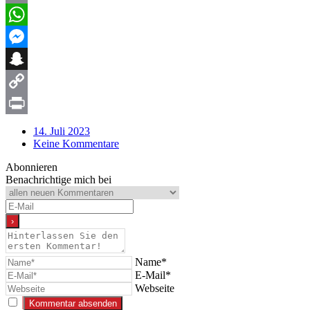
Email
WhatsApp
Messenger
Snapchat
Copy
Link
Print
14. Juli 2023
Keine Kommentare
Abonnieren
Benachrichtige mich bei
Name*
E-Mail*
Webseite