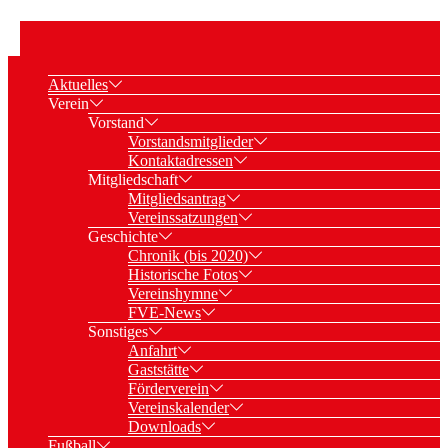
Aktuelles
Verein
Vorstand
Vorstandsmitglieder
Kontaktadressen
Mitgliedschaft
Mitgliedsantrag
Vereinssatzungen
Geschichte
Chronik (bis 2020)
Historische Fotos
Vereinshymne
FVE-News
Sonstiges
Anfahrt
Gaststätte
Förderverein
Vereinskalender
Downloads
Fußball