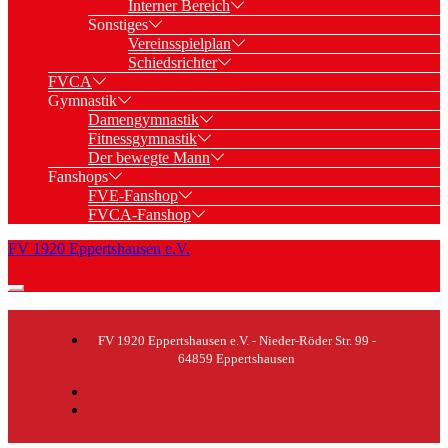
Interner Bereich
Sonstiges
Vereinsspielplan
Schiedsrichter
FVCA
Gymnastik
Damengymnastik
Fitnessgymnastik
Der bewegte Mann
Fanshops
FVE-Fanshop
FVCA-Fanshop
FV 1920 Eppertshausen e.V.
FV 1920 Eppertshausen e.V. - Nieder-Röder Str. 99 -
64859 Eppertshausen