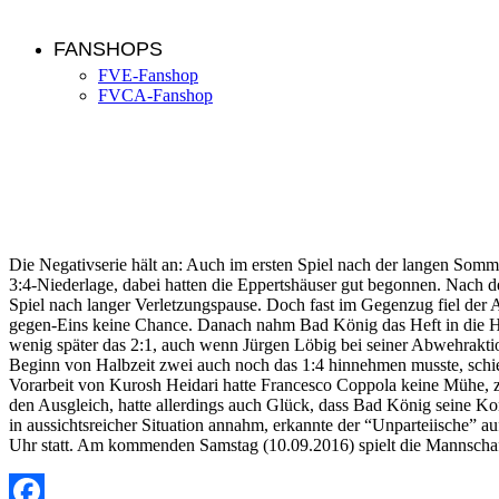
FANSHOPS
FVE-Fanshop
FVCA-Fanshop
Alte Herren verlieren auch in Bad-König
Die Negativserie hält an: Auch im ersten Spiel nach der langen Somme
3:4-Niederlage, dabei hatten die Eppertshäuser gut begonnen. Nach de
Spiel nach langer Verletzungspause. Doch fast im Gegenzug fiel der A
gegen-Eins keine Chance. Danach nahm Bad König das Heft in die Hand,
wenig später das 2:1, auch wenn Jürgen Löbig bei seiner Abwehraktio
Beginn von Halbzeit zwei auch noch das 1:4 hinnehmen musste, schi
Vorarbeit von Kurosh Heidari hatte Francesco Coppola keine Mühe, zu
den Ausgleich, hatte allerdings auch Glück, dass Bad König seine Ko
in aussichtsreicher Situation annahm, erkannte der “Unparteiische” 
Uhr statt. Am kommenden Samstag (10.09.2016) spielt die Mannscha