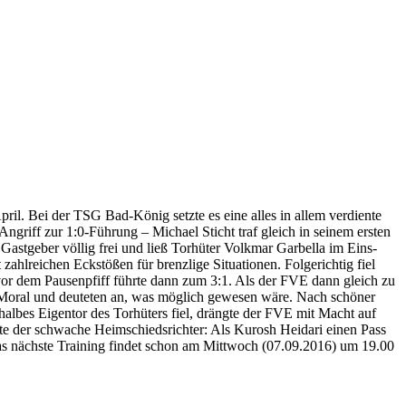
ril. Bei der TSG Bad-König setzte es eine alles in allem verdiente
ngriff zur 1:0-Führung – Michael Sticht traf gleich in seinem ersten
 Gastgeber völlig frei und ließ Torhüter Volkmar Garbella im Eins-
ahlreichen Eckstößen für brenzlige Situationen. Folgerichtig fiel
vor dem Pausenpfiff führte dann zum 3:1. Als der FVE dann gleich zu
r Moral und deuteten an, was möglich gewesen wäre. Nach schöner
albes Eigentor des Torhüters fiel, drängte der FVE mit Macht auf
lte der schwache Heimschiedsrichter: Als Kurosh Heidari einen Pass
Das nächste Training findet schon am Mittwoch (07.09.2016) um 19.00