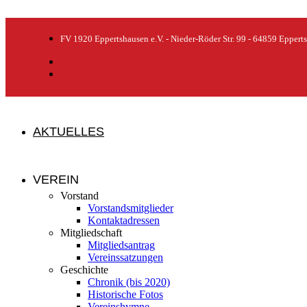
FV 1920 Eppertshausen e.V. - Nieder-Röder Str. 99 - 64859 Eppert
AKTUELLES
VEREIN
Vorstand
Vorstandsmitglieder
Kontaktadressen
Mitgliedschaft
Mitgliedsantrag
Vereinssatzungen
Geschichte
Chronik (bis 2020)
Historische Fotos
Vereinshymne