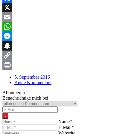
Facebook
X
Email
WhatsApp
Messenger
Snapchat
Copy
Link
Print
5. September 2016
Keine Kommentare
Abonnieren
Benachrichtige mich bei
Name*
E-Mail*
Webseite