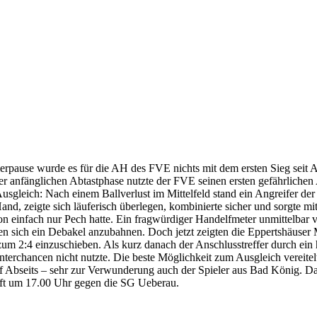
rpause wurde es für die AH des FVE nichts mit dem ersten Sieg seit Ap
r anfänglichen Abtastphase nutzte der FVE seinen ersten gefährlichen A
usgleich: Nach einem Ballverlust im Mittelfeld stand ein Angreifer der
 zeigte sich läuferisch überlegen, kombinierte sicher und sorgte mit z
n einfach nur Pech hatte. Ein fragwürdiger Handelfmeter unmittelbar 
en sich ein Debakel anzubahnen. Doch jetzt zeigten die Eppertshäuse
m 2:4 einzuschieben. Als kurz danach der Anschlusstreffer durch ein h
nterchancen nicht nutzte. Die beste Möglichkeit zum Ausgleich vereite
auf Abseits – sehr zur Verwunderung auch der Spieler aus Bad König. 
ft um 17.00 Uhr gegen die SG Ueberau.