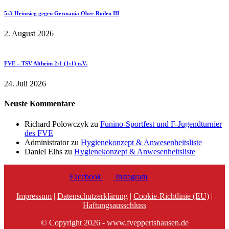
5:3-Heimsieg gegen Germania Ober-Roden III
2. August 2026
FVE – TSV Altheim 2:1 (1:1) n.V.
24. Juli 2026
Neuste Kommentare
Richard Polowczyk
zu
Funino-Sportfest und F-Jugendturnier
des FVE
Administrator
zu
Hygienekonzept & Anwesenheitsliste
Daniel Elhs
zu
Hygienekonzept & Anwesenheitsliste
Facebook
Instagram
Impressum
|
Datenschutzerklärung
|
Cookie-Richtlinie (EU)
|
Haftungsausschluss
© Copyright 2026 - www.fveppertshausen.de