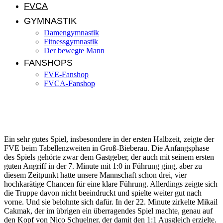
FVCA
GYMNASTIK
Damengymnastik
Fitnessgymnastik
Der bewegte Mann
FANSHOPS
FVE-Fanshop
FVCA-Fanshop
SV Groß-Bieberau – FVE 2:2 (1:2)
Ein sehr gutes Spiel, insbesondere in der ersten Halbzeit, zeigte der
FVE beim Tabellenzweiten in Groß-Bieberau. Die Anfangsphase
des Spiels gehörte zwar dem Gastgeber, der auch mit seinem ersten
guten Angriff in der 7. Minute mit 1:0 in Führung ging, aber zu
diesem Zeitpunkt hatte unsere Mannschaft schon drei, vier
hochkarätige Chancen für eine klare Führung. Allerdings zeigte sich
die Truppe davon nicht beeindruckt und spielte weiter gut nach
vorne. Und sie belohnte sich dafür. In der 22. Minute zirkelte Mikail
Cakmak, der im übrigen ein überragendes Spiel machte, genau auf
den Kopf von Nico Schuelner, der damit den 1:1 Ausgleich erzielte.