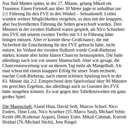
Nur fünf Minten später, in der 27. Minute, gelang Mikail ein
Traumtor. Einen Freistoß aus über 30 Meter jagte er unhaltbar zur
2:1 Führung für den FVE in den Winkel – Sensationell. Leider
wurden weitere Möglichkeiten vergeben, so dass mit der knappen,
aber hochverdienten Führung die Seiten gewechselt wurden. Drei
Minuten in der zweiten Halbzeit waren gespielt, als Nico Schuelner
den FVE mit seinem zweiten Treffer mit 3:1 in Führung hätte
bringen müssen. Aber er konnte diese Großchance, die mit
Sicherheit die Entscheidung für den FVE gebracht hätte, nicht
nutzen. Im Verlauf der zweiten Halbzeit wurde Groß-Bieberau
stärker, konnte aber keine klaren Chancen herausspielen. Die hatte
allerdings nach wie vor unsere Mannschaft. Aber wie gesagt, die
Chancenauswertung war an diesem Tag mehr als Mangelhaft. Als
man schon mit einem knappen Erfolg für unser Team rechnete,
machte Groß-Bieberau, nach einem schönen Spielzug noch in der
83. Minute das 2:2. Entsprechend dem Spielverlauf über 90 Minuten
ein gerechtes Ergebnis, das allerdings auch zu Gunsten des FVE
hätte ausgehen können. Es war gegen den Tabellenzweiten ein ganz
großes Spiel.
Die Mannschaft:
Aland Hiua, David Seib, Marcus Scharf, Nico
Enders, Timo Lotz, Nico Scuelner (55./Marco Saul), Michael Yebio
Kenfe (86./Korkmaz Aygun), Danny Euler, Mikail Cakmak, Kurosh
Heidari (76./Michael Sticht), Jens Ringel