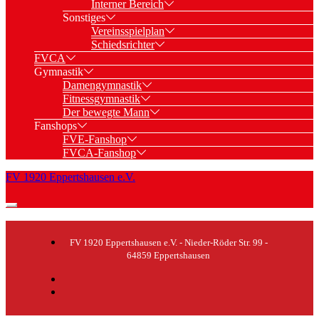
Interner Bereich
Sonstiges
Vereinsspielplan
Schiedsrichter
FVCA
Gymnastik
Damengymnastik
Fitnessgymnastik
Der bewegte Mann
Fanshops
FVE-Fanshop
FVCA-Fanshop
FV 1920 Eppertshausen e.V.
FV 1920 Eppertshausen e.V. - Nieder-Röder Str. 99 -
64859 Eppertshausen