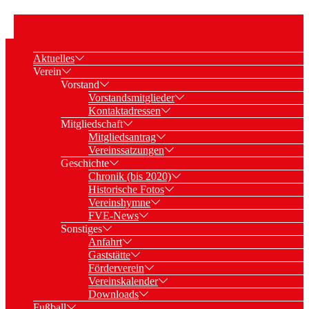
Aktuelles
Verein
Vorstand
Vorstandsmitglieder
Kontaktadressen
Mitgliedschaft
Mitgliedsantrag
Vereinssatzungen
Geschichte
Chronik (bis 2020)
Historische Fotos
Vereinshymne
FVE-News
Sonstiges
Anfahrt
Gaststätte
Förderverein
Vereinskalender
Downloads
Fußball