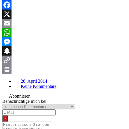
Facebook
X
Email
WhatsApp
Messenger
Snapchat
Copy
Link
Print
28. April 2014
Keine Kommentare
Abonnieren
Benachrichtige mich bei