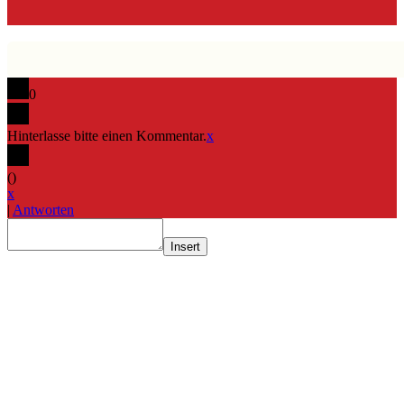
0
Hinterlasse bitte einen Kommentar.
x
(
)
x
|
Antworten
Insert