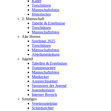
Kader
Torschützen
Mannschaftsfotos
Historisches
2. Mannschaft
Tabelle & Ergebnisse
Torschützen
Mannschaftsfotos
Alte Herren
Spielplan 2025
Torschützen
Mannschaftsfotos
Abteilungsleitung
Jugend
Tabellen & Ergebnisse
Trainingszeiten
Mannschaftsfotos
Minikicker
Ansprechpartner
Sponsoren der Jugend
Jugendturniere
Interner Bereich
Sonstiges
Vereinsspielplan
Schiedsrichter