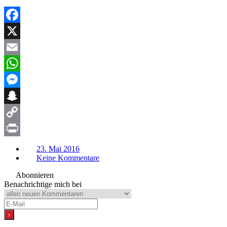
Facebook
X
Email
WhatsApp
Messenger
Snapchat
Copy
Link
Print
23. Mai 2016
Keine Kommentare
Abonnieren
Benachrichtige mich bei