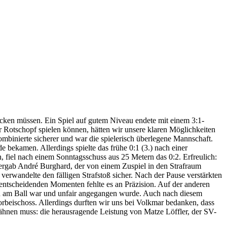
ecken müssen. Ein Spiel auf gutem Niveau endete mit einem 3:1-
r Rotschopf spielen können, hätten wir unsere klaren Möglichkeiten
kombinierte sicherer und war die spielerisch überlegene Mannschaft.
 bekamen. Allerdings spielte das frühe 0:1 (3.) nach einer
 fiel nach einem Sonntagsschuss aus 25 Metern das 0:2. Erfreulich:
 vergab André Burghard, der von einem Zuspiel in den Strafraum
verwandelte den fälligen Strafstoß sicher. Nach der Pause verstärkten
entscheidenden Momenten fehlte es an Präzision. Auf der anderen
on am Ball war und unfair angegangen wurde. Auch nach diesem
orbeischoss. Allerdings durften wir uns bei Volkmar bedanken, dass
wähnen muss: die herausragende Leistung von Matze Löffler, der SV-