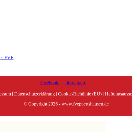
des FVE
Facebook
Instagram
essum
|
Datenschutzerklärung
|
Cookie-Richtlinie (EU)
|
Haftungsaussc
© Copyright 2026 - www.fveppertshausen.de