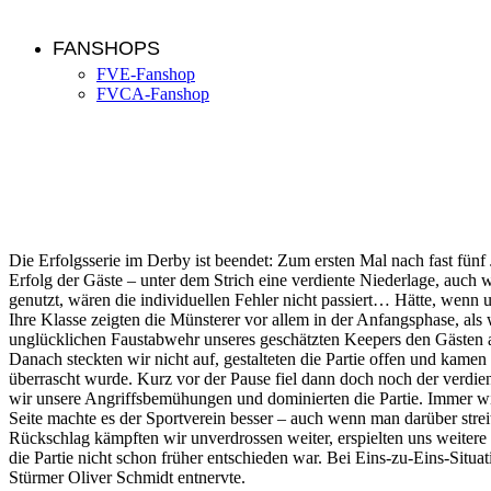
FANSHOPS
FVE-Fanshop
FVCA-Fanshop
AH: FVE – SV Münster 1:3 (1:2)
Die Erfolgsserie im Derby ist beendet: Zum ersten Mal nach fast fün
Erfolg der Gäste – unter dem Strich eine verdiente Niederlage, auch
genutzt, wären die individuellen Fehler nicht passiert… Hätte, wenn u
Ihre Klasse zeigten die Münsterer vor allem in der Anfangsphase, als
unglücklichen Faustabwehr unseres geschätzten Keepers den Gästen au
Danach steckten wir nicht auf, gestalteten die Partie offen und kam
überrascht wurde. Kurz vor der Pause fiel dann doch noch der verdien
wir unsere Angriffsbemühungen und dominierten die Partie. Immer wi
Seite machte es der Sportverein besser – auch wenn man darüber st
Rückschlag kämpften wir unverdrossen weiter, erspielten uns weitere 
die Partie nicht schon früher entschieden war. Bei Eins-zu-Eins-Sit
Stürmer Oliver Schmidt entnervte.