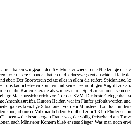
f Jahren haben wir gegen den SV Münster wieder eine Niederlage einst
 wenn wir unsere Chancen hatten und keineswegs enttäuschten. Hätte de
nd aber: Der Sportverein zeigte alles in allem die reifere Spielanlage, 
 wir uns kaum befreien konnten und keinen vernünftigen Angriff zustande
ch in die Karten. Gerade als wir besser ins Spiel zu kommen schienen,
en einige Male aussichtsreich vors Tor des SVM. Die beste Gelegenheit
te Anschlusstreffer. Kurosh Heidari war im Fünfer gefoult worden und 
eder gab es brenzlige Situationen vor dem Münsterer Tor, doch in den 
reiten kann, ob unser Volkmar bei dem Kopfball zum 1:3 im Fünfer sch
Chancen – die beste vergab Francesco, der völlig freistehend am Tor v
uationen nach Münsterer Kontern blieb er stets Sieger. Was man noch er