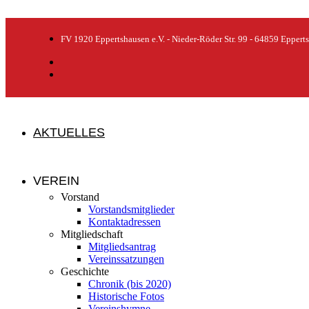
FV 1920 Eppertshausen e.V. - Nieder-Röder Str. 99 - 64859 Eppert
AKTUELLES
VEREIN
Vorstand
Vorstandsmitglieder
Kontaktadressen
Mitgliedschaft
Mitgliedsantrag
Vereinssatzungen
Geschichte
Chronik (bis 2020)
Historische Fotos
Vereinshymne