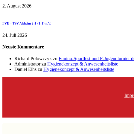
2. August 2026
FVE – TSV Altheim 2:1 (1:1) n.V.
24. Juli 2026
Neuste Kommentare
Richard Polowczyk
zu
Funino-Sportfest und F-Jugendturnier 
Administrator
zu
Hygienekonzept & Anwesenheitsliste
Daniel Elhs
zu
Hygienekonzept & Anwesenheitsliste
Impr