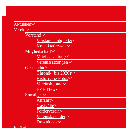
Aktuelles
Verein
Vorstand
Vorstandsmitglieder
Kontaktadressen
Mitgliedschaft
Mitgliedsantrag
Vereinssatzungen
Geschichte
Chronik (bis 2020)
Historische Fotos
Vereinshymne
FVE-News
Sonstiges
Anfahrt
Gaststätte
Förderverein
Vereinskalender
Downloads
Fußball