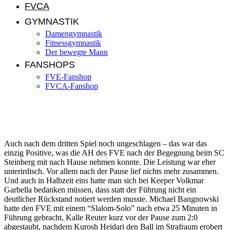
FVCA
GYMNASTIK
Damengymnastik
Fitnessgymnastik
Der bewegte Mann
FANSHOPS
FVE-Fanshop
FVCA-Fanshop
AH: SC Steinberg – FVE 2:2 (0:2)
Auch nach dem dritten Spiel noch ungeschlagen – das war das
einzig Positive, was die AH des FVE nach der Begegnung beim SC
Steinberg mit nach Hause nehmen konnte. Die Leistung war eher
unterirdisch. Vor allem nach der Pause lief nichts mehr zusammen.
Und auch in Halbzeit eins hatte man sich bei Keeper Volkmar
Garbella bedanken müssen, dass statt der Führung nicht ein
deutlicher Rückstand notiert werden musste. Michael Bangnowski
hatte den FVE mit einem “Slalom-Solo” nach etwa 25 Minuten in
Führung gebracht, Kalle Reuter kurz vor der Pause zum 2:0
abgestaubt, nachdem Kurosh Heidari den Ball im Strafraum erobert