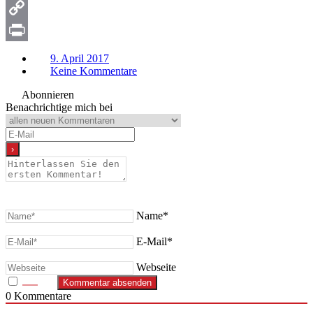
Snapchat
Copy
Link
Print
9. April 2017
Keine Kommentare
Abonnieren
Benachrichtige mich bei
Name*
E-Mail*
Webseite
0
Kommentare