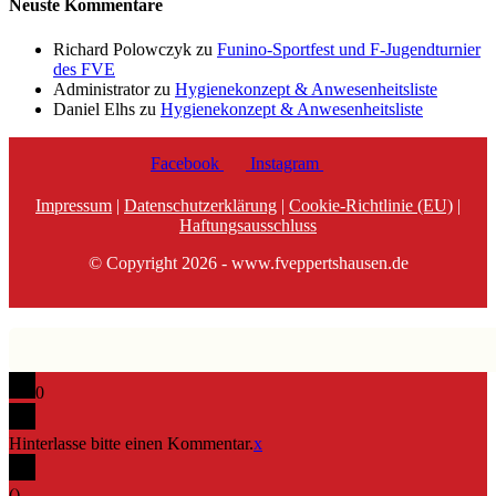
Neuste Kommentare
Richard Polowczyk
zu
Funino-Sportfest und F-Jugendturnier
des FVE
Administrator
zu
Hygienekonzept & Anwesenheitsliste
Daniel Elhs
zu
Hygienekonzept & Anwesenheitsliste
Facebook
Instagram
Impressum
|
Datenschutzerklärung
|
Cookie-Richtlinie (EU)
|
Haftungsausschluss
© Copyright 2026 - www.fveppertshausen.de
0
Hinterlasse bitte einen Kommentar.
x
(
)