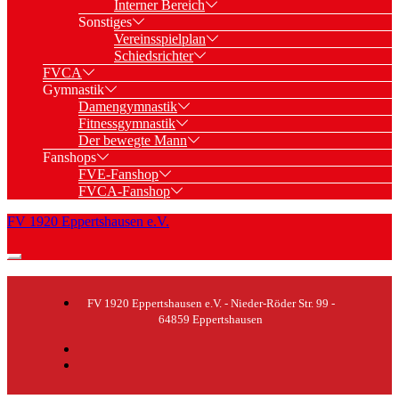
Interner Bereich
Sonstiges
Vereinsspielplan
Schiedsrichter
FVCA
Gymnastik
Damengymnastik
Fitnessgymnastik
Der bewegte Mann
Fanshops
FVE-Fanshop
FVCA-Fanshop
FV 1920 Eppertshausen e.V.
FV 1920 Eppertshausen e.V. - Nieder-Röder Str. 99 -
64859 Eppertshausen