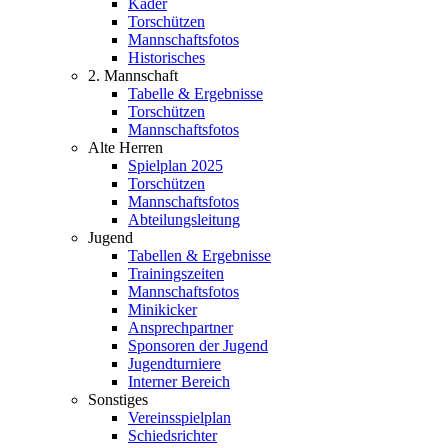
Kader
Torschützen
Mannschaftsfotos
Historisches
2. Mannschaft
Tabelle & Ergebnisse
Torschützen
Mannschaftsfotos
Alte Herren
Spielplan 2025
Torschützen
Mannschaftsfotos
Abteilungsleitung
Jugend
Tabellen & Ergebnisse
Trainingszeiten
Mannschaftsfotos
Minikicker
Ansprechpartner
Sponsoren der Jugend
Jugendturniere
Interner Bereich
Sonstiges
Vereinsspielplan
Schiedsrichter