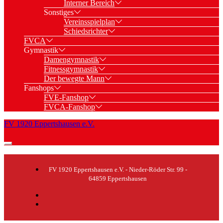
Interner Bereich
Sonstiges
Vereinsspielplan
Schiedsrichter
FVCA
Gymnastik
Damengymnastik
Fitnessgymnastik
Der bewegte Mann
Fanshops
FVE-Fanshop
FVCA-Fanshop
FV 1920 Eppertshausen e.V.
FV 1920 Eppertshausen e.V. - Nieder-Röder Str. 99 -
64859 Eppertshausen