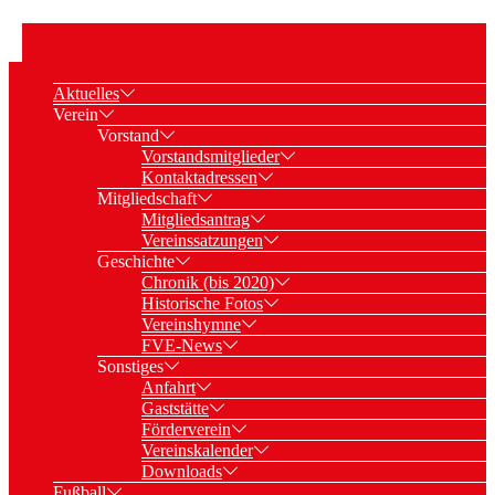
Aktuelles
Verein
Vorstand
Vorstandsmitglieder
Kontaktadressen
Mitgliedschaft
Mitgliedsantrag
Vereinssatzungen
Geschichte
Chronik (bis 2020)
Historische Fotos
Vereinshymne
FVE-News
Sonstiges
Anfahrt
Gaststätte
Förderverein
Vereinskalender
Downloads
Fußball