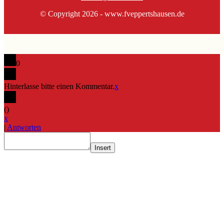
© Copyright 2026 - www.fveppertshausen.de
0
Hinterlasse bitte einen Kommentar.
x
(
)
x
|
Antworten
Insert