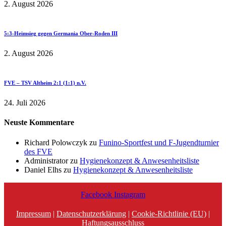
2. August 2026
5:3-Heimsieg gegen Germania Ober-Roden III
2. August 2026
FVE – TSV Altheim 2:1 (1:1) n.V.
24. Juli 2026
Neuste Kommentare
Richard Polowczyk
zu
Funino-Sportfest und F-Jugendturnier
des FVE
Administrator
zu
Hygienekonzept & Anwesenheitsliste
Daniel Elhs
zu
Hygienekonzept & Anwesenheitsliste
Facebook
Instagram
Impressum
|
Datenschutzerklärung
|
Cookie-Richtlinie (EU)
|
Haftungsausschluss