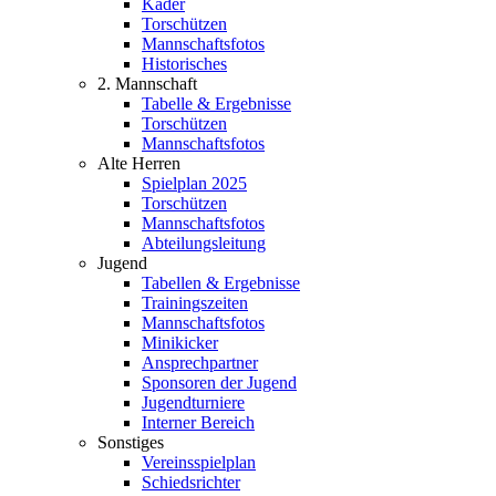
Kader
Torschützen
Mannschaftsfotos
Historisches
2. Mannschaft
Tabelle & Ergebnisse
Torschützen
Mannschaftsfotos
Alte Herren
Spielplan 2025
Torschützen
Mannschaftsfotos
Abteilungsleitung
Jugend
Tabellen & Ergebnisse
Trainingszeiten
Mannschaftsfotos
Minikicker
Ansprechpartner
Sponsoren der Jugend
Jugendturniere
Interner Bereich
Sonstiges
Vereinsspielplan
Schiedsrichter