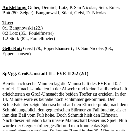
Aufstellung:
Guber, Demirel, Lotz, P. San Nicolas, Seib, Euler,
Butt (80. Zelger), Bangnowski, Sticht, Geist, D. Nicolas
Tore:
0:1 Bangnowski (22.)
0:2 Lotz (35., Foulelfmeter)
1:2 Stork (85., Foulelfmeter)
Gelb-Rot:
Geist (78., Eppertshausen) , D. San Nicolas (63.,
Eppertshausen)
SpVgg. Groß-Umstadt II – FVE II 2:2 (2:1)
Bereits nach sechs Minuten lag die Mannschaft des FVE mit 0:2
zurück. Unachtsamkeiten in der Abwehr und keine Laufbereitschaft
erleichterten es Groß-Umstadt die beiden Treffer zu erzielen. In der
14. Minute wäre es beinahe noch schlimmer gekommen. Der
Schiedsrichter zeigte überraschend auf den Elfmeterpunkt, nachdem
Schmidt angeblich den gegnerischen Stürmer zu Fall brachte, als er
ihm den Ball vom Fuß holte. Doch Schmidt hielt den Elfmeter.
Nach dieser Situation kam unsere Mannschaft besser ins Spiel. Nun
wurde der Gegner früher gestört und man konnte das Spiel
ausgeglichener gestalten. So konnte Brand in der 20. Minute, nach