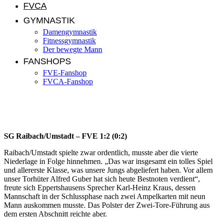
FVCA
GYMNASTIK
Damengymnastik
Fitnessgymnastik
Der bewegte Mann
FANSHOPS
FVE-Fanshop
FVCA-Fanshop
Aktivenspiele aus der KW 44/2011
SG Raibach/Umstadt – FVE 1:2 (0:2)
Raibach/Umstadt spielte zwar ordentlich, musste aber die vierte
Niederlage in Folge hinnehmen. „Das war insgesamt ein tolles Spiel
und allererste Klasse, was unsere Jungs abgeliefert haben. Vor allem
unser Torhüter Alfred Guber hat sich heute Bestnoten verdient“,
freute sich Eppertshausens Sprecher Karl-Heinz Kraus, dessen
Mannschaft in der Schlussphase nach zwei Ampelkarten mit neun
Mann auskommen musste. Das Polster der Zwei-Tore-Führung aus
dem ersten Abschnitt reichte aber.