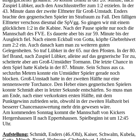
Zuspiel Lübker, auch den Anschlusstreffer zum 1:2 erzielen. In der
43. Minute dann der zweite Elfmeter für Groß-Umstadt. Enders
brachte den gegnerischen Spieler im Strafraum zu Fall. Den fälligen
Elfmeter verschoss diesmal die SpVgg. So gingen wir mit einem
glücklichen 1:2 in die Kabine. Nach der Pause spielte nur noch die
Mannschaft des FVE. Es dauerte aber bis zur 59. Minute bis der
Ausgleich fiel. Nach einem Eckball von Gotta, köpfte Ghebrehiwet
zum 2:2 ein. Auch danach kam man zu weiteren guten
Gelegenheiten. So traf Lübker in der 65. nur den Pfosten. In der 80.
lief Brand, nach Zuspiel Lübker, alleine auf das gegnerische Tor zu,
scheiterte aber am Groß-Umstädter Tormann. Die letzte Chance in
dem Spiel hatte Kubela in der 87. Minute. Sein Schuss aus ca.
sechzehn Metern konnte ein Umstädter Spieler gerade noch
blocken. Groß-Umstadt hatte in der zweiten Hälfte nur eine
nennenswerte Torchance. Den Heber eines gegnerischen Spielers
konnte Schmidt aber in letzter Sekunde entschärfen. So muss man
am Ende, nach einer verkorksten ersten Hälfte, mit dem
Punktgewinn zufrieden sein, obwohl in der zweiten Halbzeit bei
besserer Chancenauswertung mehr drin gewesen wäre.
Am kommenden Sonntag kommt die Mannschaft von Kickers
Hergershausen II nach Eppertshausen. Spielbeginn ist um 12:45
Uhr.
Aufstellung:
Schmidt, Enders (46./Ohl), Kaiser, Schwalm, Kubela,
Gotta, Münch, Brand, Hofmann, Ghebrehiwet, Lübker