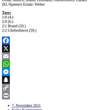
(82./Spamer) Ersatz: Weber
Tore:
1:0 (4.)
2:0 (6.)
2:1 Brand (20.)
2:2 Ghebrehiwet (59.)
Facebook
X
Email
WhatsApp
Messenger
Snapchat
Copy
Link
Print
7. November 2011
Keine Kommentare