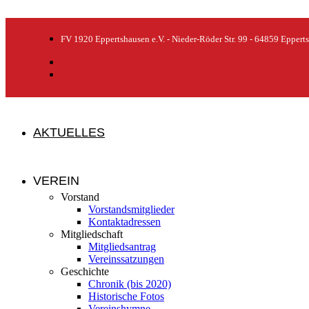
FV 1920 Eppertshausen e.V. - Nieder-Röder Str. 99 - 64859 Eppert
AKTUELLES
VEREIN
Vorstand
Vorstandsmitglieder
Kontaktadressen
Mitgliedschaft
Mitgliedsantrag
Vereinssatzungen
Geschichte
Chronik (bis 2020)
Historische Fotos
Vereinshymne