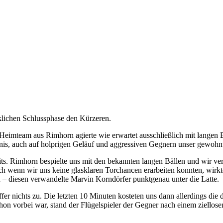
klichen Schlussphase den Kürzeren.
as Heimteam aus Rimhorn agierte wie erwartet ausschließlich mit langen 
tändnis, auch auf holprigen Geläuf und aggressiven Gegnern unser gewohn
ts. Rimhorn bespielte uns mit den bekannten langen Bällen und wir ve
h wenn wir uns keine glasklaren Torchancen erarbeiten konnten, wirkte
n – diesen verwandelte Marvin Korndörfer punktgenau unter die Latte.
ffer nichts zu. Die letzten 10 Minuten kosteten uns dann allerdings die
on vorbei war, stand der Flügelspieler der Gegner nach einem ziellos