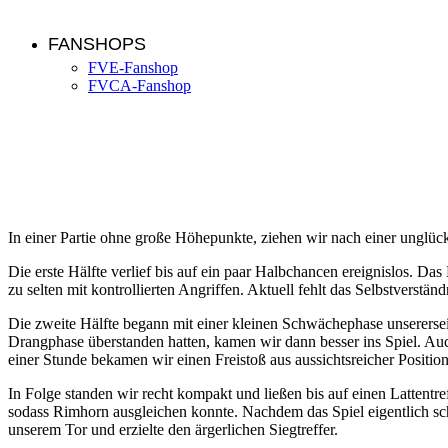
FANSHOPS
FVE-Fanshop
FVCA-Fanshop
Erneute Niederlage in der Schlussphase
In einer Partie ohne große Höhepunkte, ziehen wir nach einer unglüc
Die erste Hälfte verlief bis auf ein paar Halbchancen ereignislos. D
zu selten mit kontrollierten Angriffen. Aktuell fehlt das Selbstvers
Die zweite Hälfte begann mit einer kleinen Schwächephase unserersei
Drangphase überstanden hatten, kamen wir dann besser ins Spiel. Auc
einer Stunde bekamen wir einen Freistoß aus aussichtsreicher Positio
In Folge standen wir recht kompakt und ließen bis auf einen Lattentre
sodass Rimhorn ausgleichen konnte. Nachdem das Spiel eigentlich sch
unserem Tor und erzielte den ärgerlichen Siegtreffer.