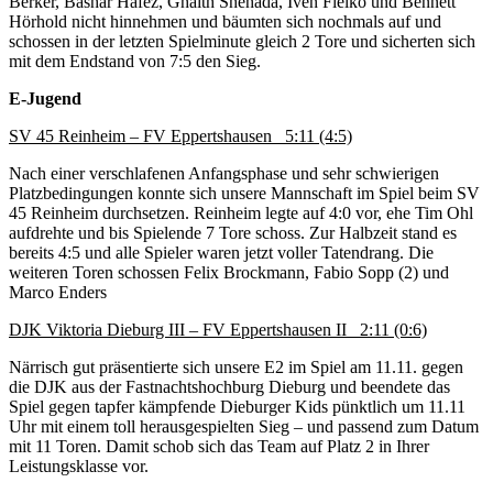
Berker, Bashar Hafez, Ghaith Shehada, Iven Fielko und Bennett
Hörhold nicht hinnehmen und bäumten sich nochmals auf und
schossen in der letzten Spielminute gleich 2 Tore und sicherten sich
mit dem Endstand von 7:5 den Sieg.
E-Jugend
SV 45 Reinheim – FV Eppertshausen 5:11 (4:5)
Nach einer verschlafenen Anfangsphase und sehr schwierigen
Platzbedingungen konnte sich unsere Mannschaft im Spiel beim SV
45 Reinheim durchsetzen. Reinheim legte auf 4:0 vor, ehe Tim Ohl
aufdrehte und bis Spielende 7 Tore schoss. Zur Halbzeit stand es
bereits 4:5 und alle Spieler waren jetzt voller Tatendrang. Die
weiteren Toren schossen Felix Brockmann, Fabio Sopp (2) und
Marco Enders
DJK Viktoria Dieburg III – FV Eppertshausen II 2:11 (0:6)
Närrisch gut präsentierte sich unsere E2 im Spiel am 11.11. gegen
die DJK aus der Fastnachtshochburg Dieburg und beendete das
Spiel gegen tapfer kämpfende Dieburger Kids pünktlich um 11.11
Uhr mit einem toll herausgespielten Sieg – und passend zum Datum
mit 11 Toren. Damit schob sich das Team auf Platz 2 in Ihrer
Leistungsklasse vor.