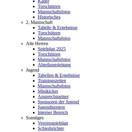
Kader
Torschützen
Mannschaftsfotos
Historisches
2. Mannschaft
Tabelle & Ergebnisse
Torschützen
Mannschaftsfotos
Alte Herren
Spielplan 2025
Torschützen
Mannschaftsfotos
Abteilungsleitung
Jugend
Tabellen & Ergebnisse
Trainingszeiten
Mannschaftsfotos
Minikicker
Ansprechpartner
Sponsoren der Jugend
Jugendturniere
Interner Bereich
Sonstiges
Vereinsspielplan
Schiedsrichter