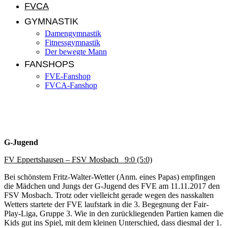
FVCA
GYMNASTIK
Damengymnastik
Fitnessgymnastik
Der bewegte Mann
FANSHOPS
FVE-Fanshop
FVCA-Fanshop
Jugendnews KW 46/2017
G-Jugend
FV Eppertshausen – FSV Mosbach 9:0 (5:0)
Bei schönstem Fritz-Walter-Wetter (Anm. eines Papas) empfingen
die Mädchen und Jungs der G-Jugend des FVE am 11.11.2017 den
FSV Mosbach. Trotz oder vielleicht gerade wegen des nasskalten
Wetters startete der FVE laufstark in die 3. Begegnung der Fair-
Play-Liga, Gruppe 3. Wie in den zurückliegenden Partien kamen die
Kids gut ins Spiel, mit dem kleinen Unterschied, dass diesmal der 1.