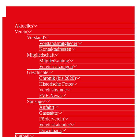
Aktuelles
Verein
Vorstand
Vorstandsmitglieder
Kontaktadressen
Mitgliedschaft
Mitgliedsantrag
Vereinssatzungen
Geschichte
Chronik (bis 2020)
Historische Fotos
Vereinshymne
FVE-News
Sonstiges
Anfahrt
Gaststätte
Förderverein
Vereinskalender
Downloads
Fußball