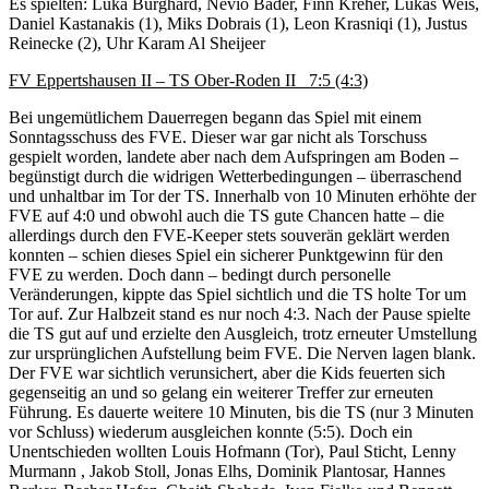
Es spielten: Luka Burghard, Nevio Bader, Finn Kreher, Lukas Weis,
Daniel Kastanakis (1), Miks Dobrais (1), Leon Krasniqi (1), Justus
Reinecke (2), Uhr Karam Al Sheijeer
FV Eppertshausen II – TS Ober-Roden II 7:5 (4:3)
Bei ungemütlichem Dauerregen begann das Spiel mit einem
Sonntagsschuss des FVE. Dieser war gar nicht als Torschuss
gespielt worden, landete aber nach dem Aufspringen am Boden –
begünstigt durch die widrigen Wetterbedingungen – überraschend
und unhaltbar im Tor der TS. Innerhalb von 10 Minuten erhöhte der
FVE auf 4:0 und obwohl auch die TS gute Chancen hatte – die
allerdings durch den FVE-Keeper stets souverän geklärt werden
konnten – schien dieses Spiel ein sicherer Punktgewinn für den
FVE zu werden. Doch dann – bedingt durch personelle
Veränderungen, kippte das Spiel sichtlich und die TS holte Tor um
Tor auf. Zur Halbzeit stand es nur noch 4:3. Nach der Pause spielte
die TS gut auf und erzielte den Ausgleich, trotz erneuter Umstellung
zur ursprünglichen Aufstellung beim FVE. Die Nerven lagen blank.
Der FVE war sichtlich verunsichert, aber die Kids feuerten sich
gegenseitig an und so gelang ein weiterer Treffer zur erneuten
Führung. Es dauerte weitere 10 Minuten, bis die TS (nur 3 Minuten
vor Schluss) wiederum ausgleichen konnte (5:5). Doch ein
Unentschieden wollten Louis Hofmann (Tor), Paul Sticht, Lenny
Murmann , Jakob Stoll, Jonas Elhs, Dominik Plantosar, Hannes