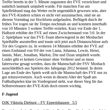
Treffer bereits in der 5. Minute zugunsten des FVE verzeichnet und
natürlich lautstark umjubelt wurde. Für manchen Fan am
Spielfeldrand mag das Wetter recht ungemütlich gewesen sein, aber
den FVE-Kindern schien es nicht viel auszumachen, sind sie an
diesem Vormittag zur Hochform aufgelaufen. Beflügelt durch ihr
frühes Tor zogen sie ihr Tempo nochmals an und konnten innerhalb
von 10 Minuten 3 weitere Treffer erzielen. Kurz vor Ende der 1.
Halbzeit erhöhte der FVE auf einen Zwischenstand von 5:0. In der
2. Spielphase war das FVE-Team überwiegend in der Mosbacher
Spielhälfte anzutreffen und traute sich jetzt auch Distanzschüsse aufs
Tor des Gegners zu. In weiteren 14 Minuten erhöhte der FVE auf
einen Endstand von 9:0 der von Liana, Johanna, Lewin, Henri,
Jannis, Marc, Jonathan, Marlon, Din und Dzan umjubelt wurde.
Leider gibt es keinen Gewinner ohne Verlierer und so muss
fairerweise gesagt werden, dass die Mannschaft der FSV Mosbach
ausschließlich aus Spielern des Jahrgangs 2012 bestand. In deren
Lage am Ende des Spiels weiß sich die Mannschaft des FVE nur zu
gut reinzuversetzen. Auch wenn in diesem Alter der Spaß am
Fußballspielen klar im Vordergrund steht, war dieser Sieg für das
Selbstvertrauen der FVE-Kids doch enorm wichtig.
F-Jugend
DJK Viktoria Dieburg – FV Eppertshausen 5:5