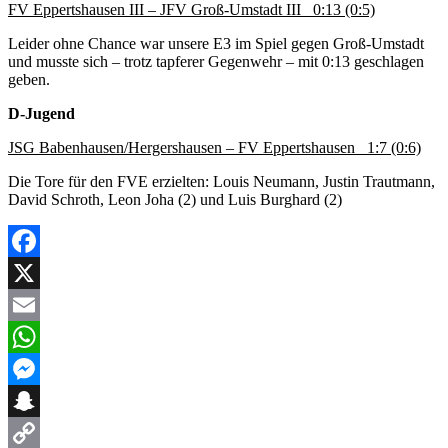
FV Eppertshausen III – JFV Groß-Umstadt III 0:13 (0:5)
Leider ohne Chance war unsere E3 im Spiel gegen Groß-Umstadt
und musste sich – trotz tapferer Gegenwehr – mit 0:13 geschlagen
geben.
D-Jugend
JSG Babenhausen/Hergershausen – FV Eppertshausen 1:7 (0:6)
Die Tore für den FVE erzielten: Louis Neumann, Justin Trautmann,
David Schroth, Leon Joha (2) und Luis Burghard (2)
Facebook
X
Email
WhatsApp
Messenger
Snapchat