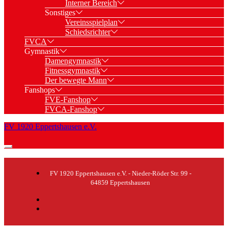
Interner Bereich
Sonstiges
Vereinsspielplan
Schiedsrichter
FVCA
Gymnastik
Damengymnastik
Fitnessgymnastik
Der bewegte Mann
Fanshops
FVE-Fanshop
FVCA-Fanshop
FV 1920 Eppertshausen e.V.
FV 1920 Eppertshausen e.V. - Nieder-Röder Str. 99 -
64859 Eppertshausen